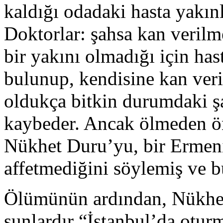
kaldığı odadaki hasta yakınl
Doktorlar: şahsa kan verilm
bir yakını olmadığı için has
bulunup, kendisine kan veri
oldukça bitkin durumdaki şa
kaybeder. Ancak ölmeden ön
Nükhet Duru’yu, bir Ermeni 
affetmediğini söylemiş ve b
Ölümünün ardından, Nükhet
şunlardır “İstanbul’da oturm