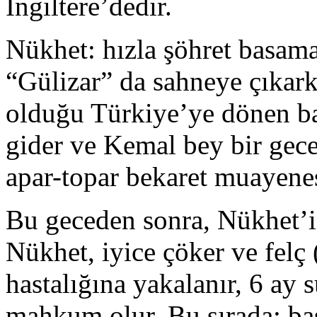
İngiltere’dedir.
Nükhet: hızla şöhret basama
“Gülizar” da sahneye çıkark
olduğu Türkiye’ye dönen b
gider ve Kemal bey bir gece
apar-topar bekaret muayenes
Bu geceden sonra, Nükhet’in
Nükhet, iyice çöker ve felç
hastalığına yakalanır, 6 ay
mahkum olur. Bu sırada: bas