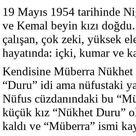
19 Mayıs 1954 tarihinde Ni
ve Kemal beyin kızı doğdu
çalışan, çok zeki, yüksek e
hayatında: içki, kumar ve k
Kendisine Müberra Nükhet i
“Duru” idi ama nüfustaki y
Nüfus cüzdanındaki bu “Mü
küçük kız “Nükhet Duru” o
kaldı ve “Müberra” ismi kayı