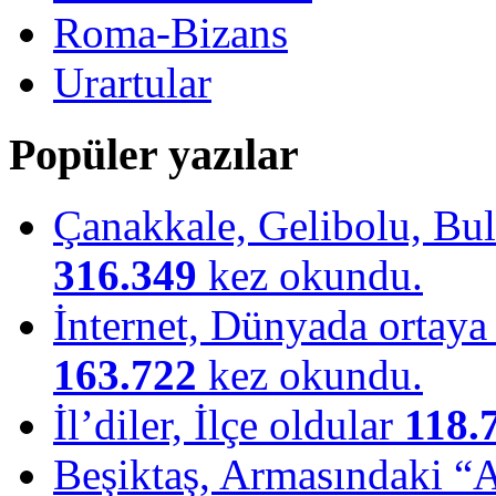
Roma-Bizans
Urartular
Popüler yazılar
Çanakkale, Gelibolu, Bulu
316.349
kez okundu.
İnternet, Dünyada ortaya ç
163.722
kez okundu.
İl’diler, İlçe oldular
118.
Beşiktaş, Armasındaki “