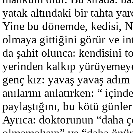
yatak altındaki bir tahta ya
Yine bu dönemde, kedisi, N
olmaya gittiğini görür ve in
da şahit olunca: kendisini t
yerinden kalkıp yürüyemeye
genç kız: yavaş yavaş adım a
anılarını anlatırken: “ için
paylaştığını, bu kötü günleri
Ayrıca: doktorunun “daha ç
olmamalısın” ve “daha önü