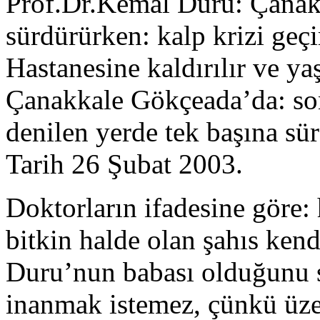
Prof.Dr.Kemal Duru: Çanakk
sürdürürken: kalp krizi geç
Hastanesine kaldırılır ve y
Çanakkale Gökçeada’da: son
denilen yerde tek başına sü
Tarih 26 Şubat 2003.
Doktorların ifadesine göre:
bitkin halde olan şahıs ken
Duru’nun babası olduğunu s
inanmak istemez, çünkü üze