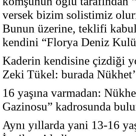
komşunun oğlu tarafından “b
versek bizim solistimiz olur
Bunun üzerine, teklifi kabu
kendini “Florya Deniz Kulüb
Kaderin kendisine çizdiği y
Zeki Tükel: burada Nükhet’i
16 yaşına varmadan: Nükhe
Gazinosu” kadrosunda bulu
Aynı yıllarda yani 13-16 y