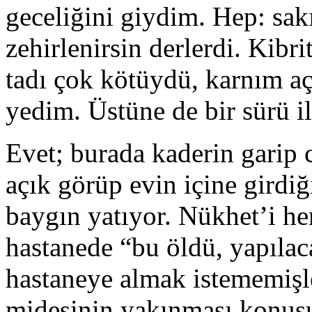
geceliğini giydim. Hep: sak
zehirlenirsin derlerdi. Kibr
tadı çok kötüydü, karnım açt
yedim. Üstüne de bir sürü il
Evet; burada kaderin garip c
açık görüp evin içine girdi
baygın yatıyor. Nükhet’i h
hastanede “bu öldü, yapılac
hastaneye almak istememişl
midesinin yakınması konusu