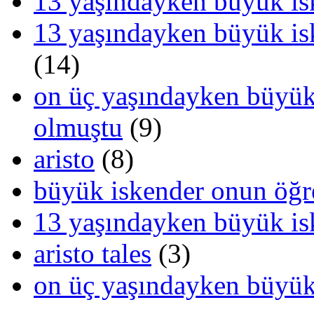
13 yaşındayken büyük is
13 yaşındayken büyük is
(14)
on üç yaşındayken büyük
olmuştu
(9)
aristo
(8)
büyük iskender onun öğr
13 yaşındayken büyük is
aristo tales
(3)
on üç yaşındayken büyük