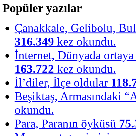
Popüler yazılar
Çanakkale, Gelibolu, Bulu
316.349
kez okundu.
İnternet, Dünyada ortaya ç
163.722
kez okundu.
İl’diler, İlçe oldular
118.
Beşiktaş, Armasındaki “
okundu.
Para, Paranın öyküsü
75.