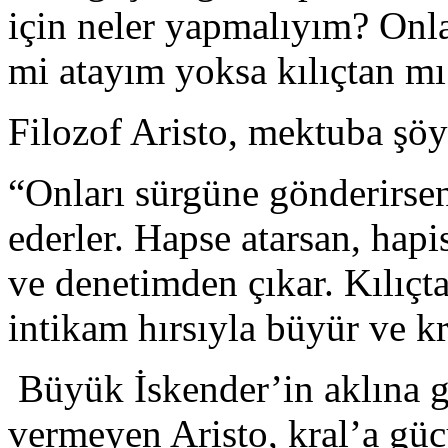
için neler yapmalıyım? Onl
mi atayım yoksa kılıçtan m
Filozof Aristo, mektuba şöy
“Onları sürgüne gönderirsen
ederler. Hapse atarsan, hap
ve denetimden çıkar. Kılıçta
intikam hırsıyla büyür ve kra
Büyük İskender’in aklına g
vermeyen Aristo, kral’a güc