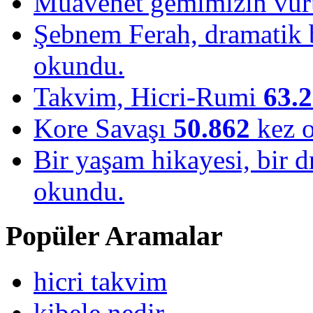
Muavenet gemimizin vu
Şebnem Ferah, dramatik b
okundu.
Takvim, Hicri-Rumi
63.
Kore Savaşı
50.862
kez 
Bir yaşam hikayesi, bir
okundu.
Popüler Aramalar
hicri takvim
kibele nedir