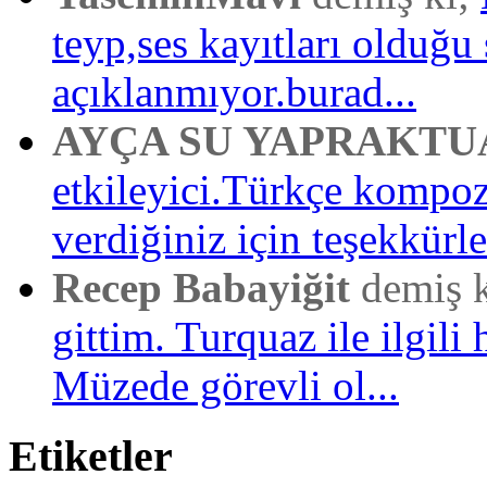
teyp,ses kayıtları olduğu 
açıklanmıyor.burad...
AYÇA SU YAPRAKTU
etkileyici.Türkçe kompo
verdiğiniz için teşekkürler
Recep Babayiğit
demiş 
gittim. Turquaz ile ilgili 
Müzede görevli ol...
Etiketler