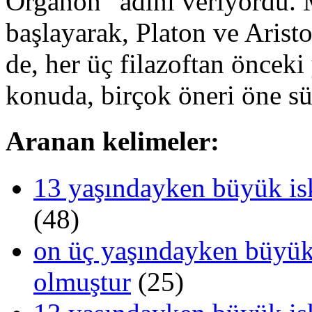
Organon” adını veriyordu. 
başlayarak, Platon ve Aristo
de, her üç filazoftan öncek
konuda, birçok öneri öne sü
Aranan kelimeler:
13 yaşındayken büyük is
(48)
on üç yaşındayken büyük
olmuştur
(25)