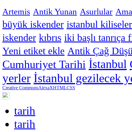
Artemis
Antik Yunan
Asurlular
Amar
büyük iskender
istanbul kiliseler
iskender
kıbrıs
iki başlı tanrıça 
Yeni etiket ekle
Antik Çağ Düşü
İstanbul
Cumhuriyet Tarihi
yerler
İstanbul gezilecek y
Creative Commons
Alexa
XHTML
CSS
tarih
tarih