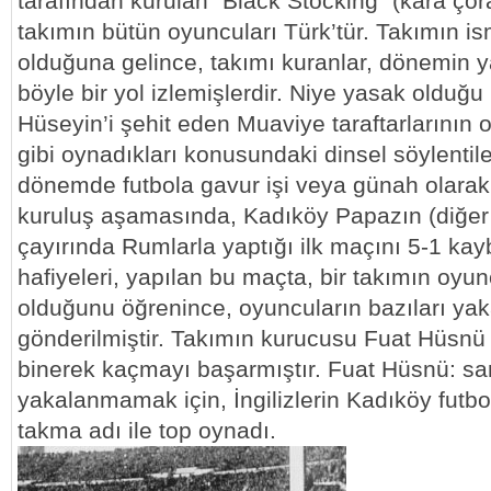
tarafından kurulan “Black Stocking” (kara çora
takımın bütün oyuncuları Türk’tür. Takımın ism
olduğuna gelince, takımı kuranlar, dönemin y
böyle bir yol izlemişlerdir. Niye yasak olduğ
Hüseyin’i şehit eden Muaviye taraftarlarının o
gibi oynadıkları konusundaki dinsel söylentil
dönemde futbola gavur işi veya günah olarak 
kuruluş aşamasında, Kadıköy Papazın (diğer i
çayırında Rumlarla yaptığı ilk maçını 5-1 kay
hafiyeleri, yapılan bu maçta, bir takımın oyun
olduğunu öğrenince, oyuncuların bazıları ya
gönderilmiştir. Takımın kurucusu Fuat Hüsnü i
binerek kaçmayı başarmıştır. Fuat Hüsnü: sar
yakalanmamak için, İngilizlerin Kadıköy futb
takma adı ile top oynadı.