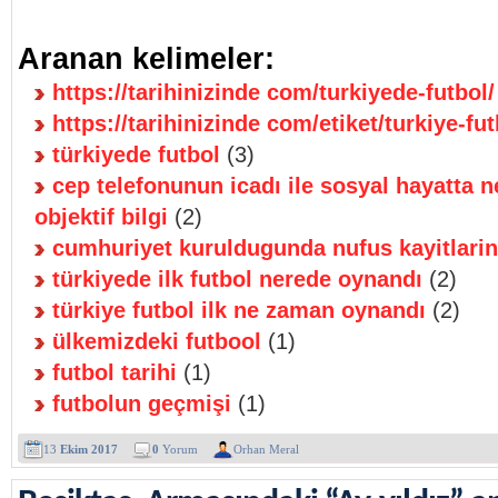
Aranan kelimeler:
https://tarihinizinde com/turkiyede-futbol/
https://tarihinizinde com/etiket/turkiye-fut
türkiyede futbol
(3)
cep telefonunun icadı ile sosyal hayatta ne
objektif bilgi
(2)
cumhuriyet kuruldugunda nufus kayitlarin
türkiyede ilk futbol nerede oynandı
(2)
türkiye futbol ilk ne zaman oynandı
(2)
ülkemizdeki futbool
(1)
futbol tarihi
(1)
futbolun geçmişi
(1)
13
Ekim 2017
0
Yorum
Orhan Meral