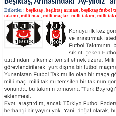
Beşiktaş, Armasındaki “Ay-yıldız” a
Etiketler:
beşiktaş
,
beşiktaş arması
,
beşiktaş futbol 
takımı
,
milli maç
,
milli maçlar
,
milli takım
,
milli tak
Konuyu ilk kez gör
ve araştırmak isted
Futbol Takımının: 
sıkıntı çeken Futb
tarafından, ülkemizi temsil etmek üzere, Milli
görevlendirilerek, yurt dışına bir futbol maçın
Yunanistan Futbol Takımı ile olan bir maça gön
milli maç, milli takımı temsilen bir takımın g
sonunda, bu takımın armasına “Türk Bayrağı
eklenmesi.
Evet, araştırdım, ancak Türkiye Futbol Fed
herhangi bir yayını yok. Yani: doğal olarak, b