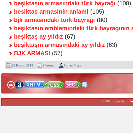
beşiktaşın armasındaki türk bayrağı
(108)
besiktas armasinin anlami
(105)
bjk armasındaki türk bayrağı
(80)
beşiktaşın amblemindeki türk bayragının 
beşiktaş ay yıldız
(67)
beşiktaşın armasındaki ay yıldız
(63)
BJK ARMASI
(57)
22
Kasım 2010
5
Yorum
Orhan Meral
© 2010 Copyright -
S