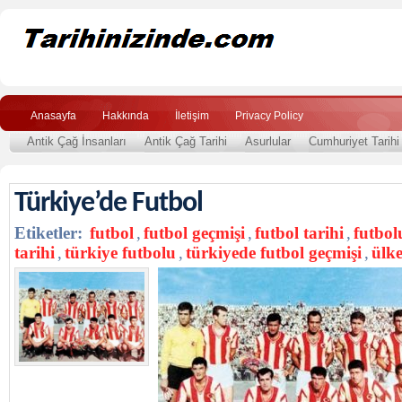
Anasayfa
Hakkında
İletişim
Privacy Policy
Antik Çağ İnsanları
Antik Çağ Tarihi
Asurlular
Cumhuriyet Tarihi
Türkiye’de Futbol
Etiketler:
futbol
,
futbol geçmişi
,
futbol tarihi
,
futbol
tarihi
,
türkiye futbolu
,
türkiyede futbol geçmişi
,
ülk