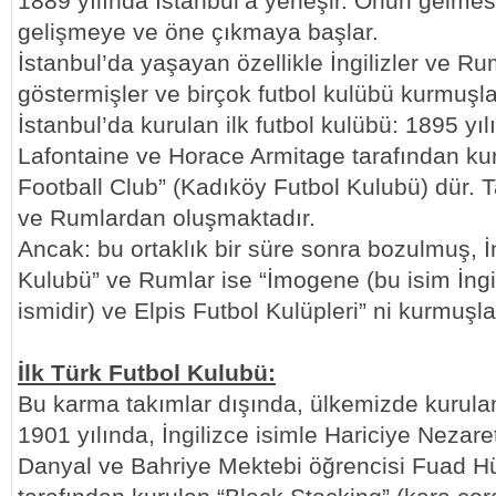
1889 yılında İstanbul’a yerleşir. Onun gelmesi
gelişmeye ve öne çıkmaya başlar.
İstanbul’da yaşayan özellikle İngilizler ve Ruml
göstermişler ve birçok futbol kulübü kurmuşla
İstanbul’da kurulan ilk futbol kulübü: 1895 yıl
Lafontaine ve Horace Armitage tarafından ku
Football Club” (Kadıköy Futbol Kulubü) dür. T
ve Rumlardan oluşmaktadır.
Ancak: bu ortaklık bir süre sonra bozulmuş, İ
Kulubü” ve Rumlar ise “İmogene (bu isim İngil
ismidir) ve Elpis Futbol Kulüpleri” ni kurmuşla
İlk Türk Futbol Kulubü:
Bu karma takımlar dışında, ülkemizde kurulan 
1901 yılında, İngilizce isimle Hariciye Nezare
Danyal ve Bahriye Mektebi öğrencisi Fuad 