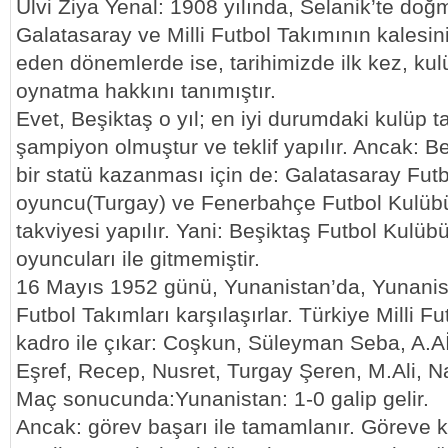
Ulvi Ziya Yenal: 1908 yılında, Selanik’te doğm
Galatasaray ve Milli Futbol Takımının kalesin
eden dönemlerde ise, tarihimizde ilk kez, ku
oynatma hakkını tanımıştır.
Evet, Beşiktaş o yıl; en iyi durumdaki kulüp ta
şampiyon olmuştur ve teklif yapılır. Ancak: B
bir statü kazanması için de: Galatasaray Fu
oyuncu(Turgay) ve Fenerbahçe Futbol Kulüb
takviyesi yapılır. Yani: Beşiktaş Futbol Kulüb
oyuncuları ile gitmemiştir.
16 Mayıs 1952 günü, Yunanistan’da, Yunanist
Futbol Takımları karşılaşırlar. Türkiye Milli 
kadro ile çıkar: Coşkun, Süleyman Seba, A.Aİ
Eşref, Recep, Nusret, Turgay Şeren, M.Ali, N
Maç sonucunda:Yunanistan: 1-0 galip gelir.
Ancak: görev başarı ile tamamlanır. Göreve ka