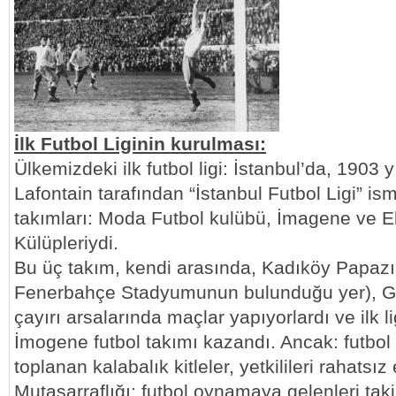
İlk Futbol Liginin kurulması:
Ülkemizdeki ilk futbol ligi: İstanbul’da, 1903 y
Lafontain tarafından “İstanbul Futbol Ligi” ismi
takımları: Moda Futbol kulübü, İmagene ve El
Külüpleriydi.
Bu üç takım, kendi arasında, Kadıköy Papaz
Fenerbahçe Stadyumunun bulunduğu yer), Gö
çayırı arsalarında maçlar yapıyorlardı ve ilk
İmogene futbol takımı kazandı. Ancak: futbol
toplanan kalabalık kitleler, yetkilileri rahatsız
Mutasarraflığı: futbol oynamaya gelenleri ta