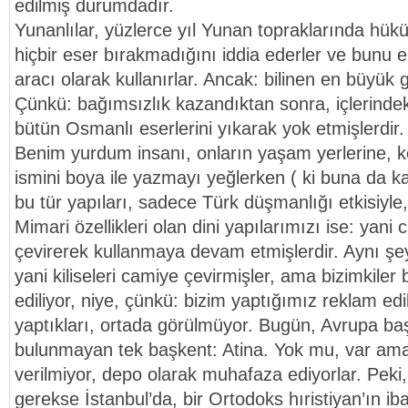
edilmiş durumdadır.
Yunanlılar, yüzlerce yıl Yunan topraklarında hü
hiçbir eser bırakmadığını iddia ederler ve bunu 
aracı olarak kullanırlar. Ancak: bilinen en büyük
Çünkü: bağımsızlık kazandıktan sonra, içlerindek
bütün Osmanlı eserlerini yıkarak yok etmişlerdir.
Benim yurdum insanı, onların yaşam yerlerine, k
ismini boya ile yazmayı yeğlerken ( ki buna da ka
bu tür yapıları, sadece Türk düşmanlığı etkisiyle,
Mimari özellikleri olan dini yapılarımızı ise: yani c
çevirerek kullanmaya devam etmişlerdir. Aynı şey
yani kiliseleri camiye çevirmişler, ama bizimkiler
ediliyor, niye, çünkü: bizim yaptığımız reklam edi
yaptıkları, ortada görülmüyor. Bugün, Avrupa baş
bulunmayan tek başkent: Atina. Yok mu, var ama 
verilmiyor, depo olarak muhafaza ediyorlar. Peki
gerekse İstanbul’da, bir Ortodoks hıristiyan’ın 