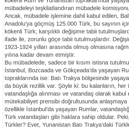
kökenli Rum ve Yunanistan topraklarında yaşay
mübadeleyi teşkilatlandıran mübadele komisyon
Ancak, mübadele işlemine dahil kabul edilen, Ba
Anadolu’ya göçmüş 125.000 Türk, bu sayının içi
kökenli Türk; karşılıklı değişime tabii tutulmuşlard
ifade ile, zorunlu göçe tabii tutulmuşlardır. Değ
1923-1924 yılları arasında olmuş olmasına rağme
yılına kadar devam etmiştir.
Bu mübadelede, sadece bir kısım istisna tutulmuş
İstanbul, Bozcaada ve Gökçeada’da yaşayan Ru
topraklarında ise: Batı Trakya bölgesinde yaşay
da büyük rezillik var. Şöyle ki: bu kalanların, her 
vatandaşlığa alınması ve vatandaş olarak kabul 
mütekabiliyet prensibi doğrultusunda anlaşmaya 
özellikle İstanbul’da yaşayan Rumlar, vatandaşlı
Türk vatandaşları gibi haklara sahip oldular. Pek
Türkler? Evet, Yunanistan Batı Trakya’daki Türkle