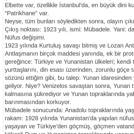
Elbette var, özellikle İstanbul’da, en büyük dini k
“Patrikhane” var.
Neyse, tüm bunları söyledikten sonra, olayın çık
Çıkış noktası: 1923 yılı, ismi: Mübadele. Yani: dah
Nüfus değişimi.
1923 yılında Kurtuluş savaşı bitmiş ve Lozan An
Antlaşmanın birçok maddesi yanında, ek bir proto
gereğince: Türkiye ve Yunanistan ülkeleri; kendi
yurttaşlarını, din esası üzerinden, zorunlu göçe t
sözünü ettiğim gibi, bu talep: Yunan idaresinden 
geliyor. Niye? Venizelos savaştan sonra, Yunan t
kalmasına şükrediyor ve Yunan topraklarında ya
barınmasından korkuyor.
Mübadele sonucunda: Anadolu topraklarında ya
rakam: 1928 yılında Yunanistan’da yapılan nüfu
yaşayan ve Türkiye’den göçmüş, göçmen vatandaş