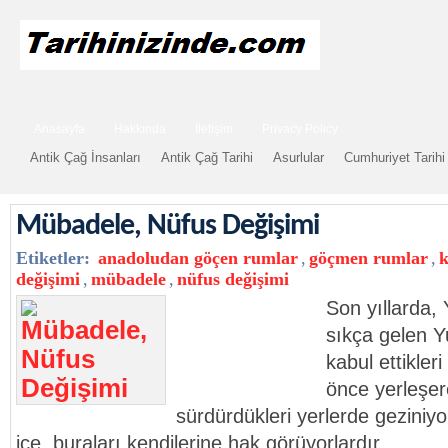
Anasayfa
Hakkında
İletişim
Privacy Policy
Antik Çağ İnsanları
Antik Çağ Tarihi
Asurlular
Cumhuriyet Tarihi
Mübadele, Nüfus Değişimi
Etiketler:
anadoludan göçen rumlar
,
göçmen rumlar
,
k
değişimi
,
mübadele
,
nüfus değişimi
Son yıllarda,
sıkça gelen Yu
kabul ettikle
önce yerleşer
sürdürdükleri yerlerde geziniyo
içe, buraları kendilerine hak görüyorlardır.