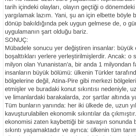
tarih içindeki olayları, olayın geçtiği o dönemdek
yargılamak lazım. Yani, şu an için elbette böyle 
dönüp bakıldığında pek uygun gelmese de, o günü
uygulamanın şart olduğu bariz.
SONUÇ:
Mübadele sonucu yer değiştiren insanlar: büyük or
boşalttıkları yerlere yerleştirilmişlerdir. Ancak: 
milyon olan Yunanistan’a, bir anda 1 milyondan fa
insanların büyük bölümü: ülkenin Türkler tarafınd
bölgelerine değil, Atina-Pire gibi merkezi bölgele
etmişler ve buradaki konut sıkıntısı nedeniyle, u
ve limanlardaki barakalarda, zor şartlar altında y
Tüm bunların yanında: her iki ülkede de, uzun y
kavuşturulabilen ekonomik sıkıntılar da çıkmıştı
ekonomisi zaten kaybettiği bir savaşın sonunda 
sıkıntı yaşamaktadır ve ayrıca: ülkenin tüm tarı