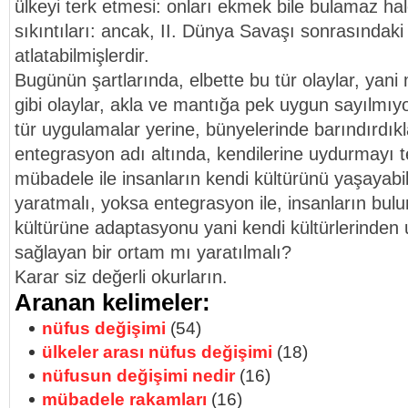
ülkeyi terk etmesi: onları ekmek bile bulamaz hale
sıkıntıları: ancak, II. Dünya Savaşı sonrasındak
atlatabilmişlerdir.
Bugünün şartlarında, elbette bu tür olaylar, yan
gibi olaylar, akla ve mantığa pek uygun sayılmıyo
tür uygulamalar yerine, bünyelerinde barındırdıklar
entegrasyon adı altında, kendilerine uydurmayı te
mübadele ile insanların kendi kültürünü yaşayabi
yaratmalı, yoksa entegrasyon ile, insanların bulu
kültürüne adaptasyonu yani kendi kültürlerinden
sağlayan bir ortam mı yaratılmalı?
Karar siz değerli okurların.
Aranan kelimeler:
nüfus değişimi
(54)
ülkeler arası nüfus değişimi
(18)
nüfusun değişimi nedir
(16)
mübadele rakamları
(16)