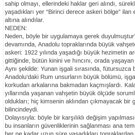
sahip olmayı, ellerindeki haklar geri alındı, sürekli
yaşadıkları yer “Birinci derece askeri bölge” ilan 
altına alındılar.
NEDEN:
Neden, böyle bir uygulamaya gerek duyulmuştur?
devamında, Anadolu topraklarında büyük vahşe
askeri: 1922 yılında yaşadığı büyük hezimetin ar
gittiğinde, bütün kinini ve hıncını, orada yaşayan
Aynı şekilde: Yunan işgali sırasında, fütursuzca 
Anadolu’daki Rum unsurların büyük bölümü, işga
korkudan arkalarına bakmadan kaçmışlardı. Kalanl
yıllarında yaşanan vahşetin büyük ölçüde soruml
oldukları; hiç kimsenin aklından çıkmayacak bir 
bilincindeydi.
Dolayısıyla: böyle bir karşılıklı değişim yapılmas
bu insanların güvenliklerinin sağlanması ana te
her ne kadar uzun süre yaşadıkları topraklardan 