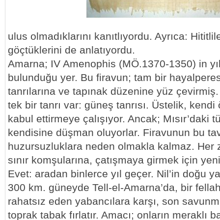
ulus olmadıklarını kanıtlıyordu. Ayrıca: Hititl
göçtüklerini de anlatıyordu.
Amarna; IV Amenophis (MÖ.1370-1350) in yık
bulunduğu yer. Bu firavun; tam bir hayalperest
tanrılarına ve tapınak düzenine yüz çevirmiş
tek bir tanrı var: güneş tanrısı. Üstelik, kendi
kabul ettirmeye çalışıyor. Ancak; Mısır’daki t
kendisine düşman oluyorlar. Firavunun bu tavır
huzursuzluklara neden olmakla kalmaz. Her 
sınır komşularına, çatışmaya girmek için yeni
Evet: aradan binlerce yıl geçer. Nil’in doğu 
300 km. güneyde Tell-el-Amarna’da, bir fellah 
rahatsız eden yabancılara karşı, son savunma
toprak tabak fırlatır. Amacı; onların meraklı b