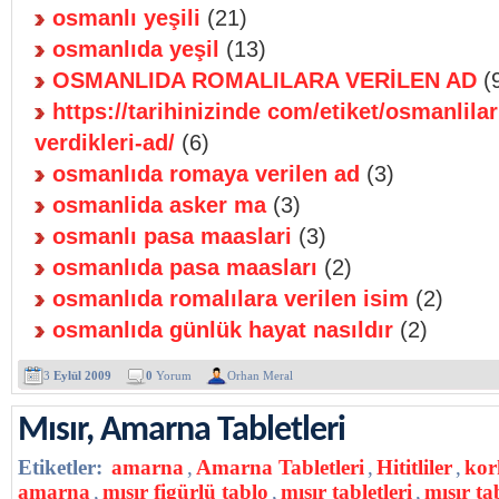
osmanlı yeşili
(21)
osmanlıda yeşil
(13)
OSMANLIDA ROMALILARA VERİLEN AD
(
https://tarihinizinde com/etiket/osmanlilar
verdikleri-ad/
(6)
osmanlıda romaya verilen ad
(3)
osmanlida asker ma
(3)
osmanlı pasa maaslari
(3)
osmanlıda pasa maasları
(2)
osmanlıda romalılara verilen isim
(2)
osmanlıda günlük hayat nasıldır
(2)
3
Eylül 2009
0
Yorum
Orhan Meral
Mısır, Amarna Tabletleri
Etiketler:
amarna
,
Amarna Tabletleri
,
Hititliler
,
kor
amarna
,
mısır figürlü tablo
,
mısır tabletleri
,
mısır tab