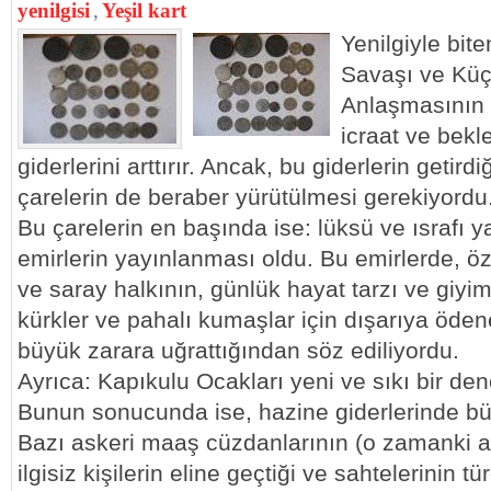
yenilgisi
,
Yeşil kart
Yenilgiyle bi
Savaşı ve Kü
Anlaşmasının 
icraat ve bekl
giderlerini arttırır. Ancak, bu giderlerin getir
çarelerin de beraber yürütülmesi gerekiyordu
Bu çarelerin en başında ise: lüksü ve ısrafı y
emirlerin yayınlanması oldu. Bu emirlerde, öze
ve saray halkının, günlük hayat tarzı ve giyi
kürkler ve pahalı kumaşlar için dışarıya ödene
büyük zarara uğrattığından söz ediliyordu.
Ayrıca: Kapıkulu Ocakları yeni ve sıkı bir den
Bunun sonucunda ise, hazine giderlerinde bü
Bazı askeri maaş cüzdanlarının (o zamanki 
ilgisiz kişilerin eline geçtiği ve sahtelerinin tür