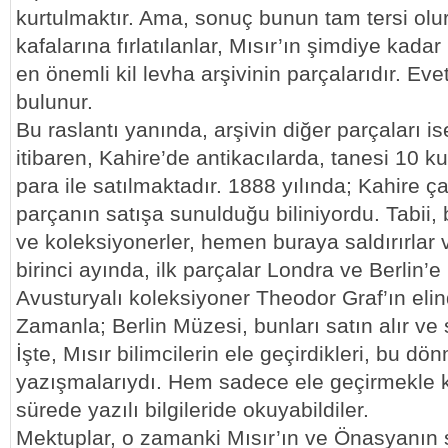
kurtulmaktır. Ama, sonuç bunun tam tersi olur
kafalarına fırlatılanlar, Mısır’ın şimdiye kad
en önemli kil levha arşivinin parçalarıdır. Eve
bulunur.
Bu raslantı yanında, arşivin diğer parçaları i
itibaren, Kahire’de antikacılarda, tanesi 10 k
para ile satılmaktadır. 1888 yılında; Kahire ç
parçanın satışa sunulduğu biliniyordu. Tabii,
ve koleksiyonerler, hemen buraya saldırırlar v
birinci ayında, ilk parçalar Londra ve Berlin’e ul
Avusturyalı koleksiyoner Theodor Graf’ın elin
Zamanla; Berlin Müzesi, bunları satın alır ve
İşte, Mısır bilimcilerin ele geçirdikleri, bu d
yazışmalarıydı. Hem sadece ele geçirmekle k
sürede yazılı bilgileride okuyabildiler.
Mektuplar, o zamanki Mısır’ın ve Önasyanın 