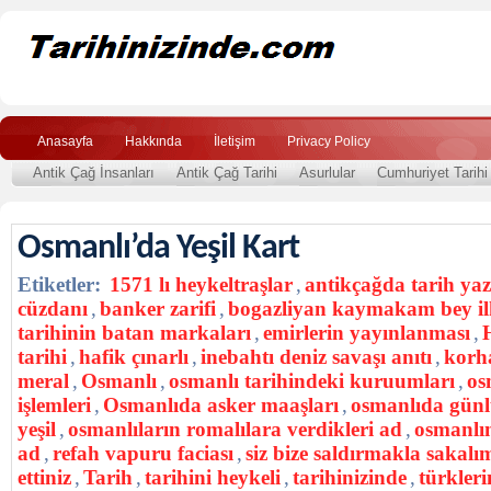
Anasayfa
Hakkında
İletişim
Privacy Policy
Antik Çağ İnsanları
Antik Çağ Tarihi
Asurlular
Cumhuriyet Tarihi
Osmanlı’da Yeşil Kart
Etiketler:
1571 lı heykeltraşlar
,
antikçağda tarih y
cüzdanı
,
banker zarifi
,
bogazliyan kaymakam bey i
tarihinin batan markaları
,
emirlerin yayınlanması
,
tarihi
,
hafik çınarlı
,
inebahtı deniz savaşı anıtı
,
korh
meral
,
Osmanlı
,
osmanlı tarihindeki kuruumları
,
os
işlemleri
,
Osmanlıda asker maaşları
,
osmanlıda günl
yeşil
,
osmanlıların romalılara verdikleri ad
,
osmanlın
ad
,
refah vapuru faciası
,
siz bize saldırmakla sakalım
ettiniz
,
Tarih
,
tarihini heykeli
,
tarihinizinde
,
türkleri