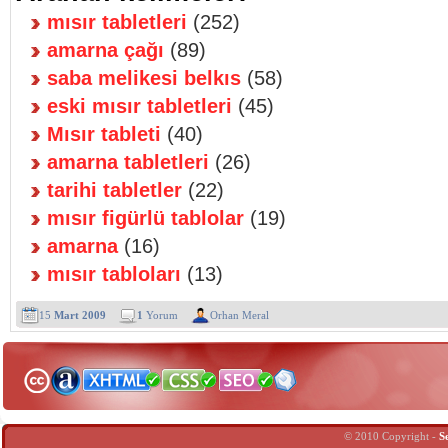
mısır tabletleri
(252)
amarna çağı
(89)
saba melikesi belkıs
(58)
eski mısır tabletleri
(45)
Mısır tableti
(40)
amarna tabletleri
(26)
tarihi tabletler
(22)
mısır figürlü tablolar
(19)
amarna
(16)
mısır tabloları
(13)
15
Mart 2009
1
Yorum
Orhan Meral
© 2010 Copyright -
S