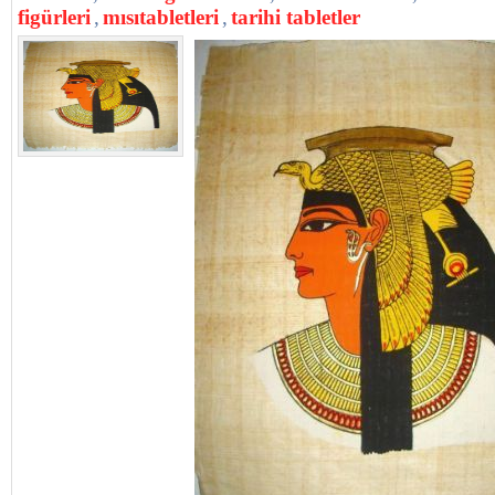
figürleri
,
mısıtabletleri
,
tarihi tabletler