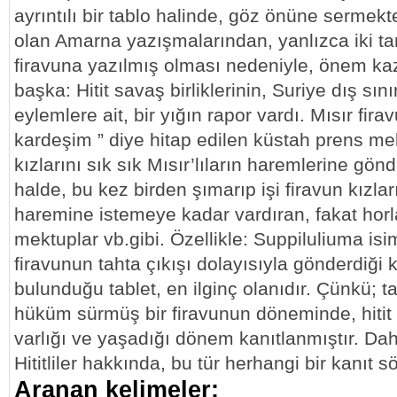
ayrıntılı bir tablo halinde, göz önüne sermekt
olan Amarna yazışmalarından, yanlızca iki tane
firavuna yazılmış olması nedeniyle, önem k
başka: Hitit savaş birliklerinin, Suriye dış sınır
eylemlere ait, bir yığın rapor vardı. Mısır firav
kardeşim ” diye hitap edilen küstah prens me
kızlarını sık sık Mısır’lıların haremlerine gö
halde, bu kez birden şımarıp işi firavun kızlar
haremine istemeye kadar vardıran, fakat horl
mektuplar vb.gibi. Özellikle: Suppiluliuma isim
firavunun tahta çıkışı dolayısıyla gönderdiği
bulunduğu tablet, en ilginç olanıdır. Çünkü; ta
hüküm sürmüş bir firavunun döneminde, hitit ü
varlığı ve yaşadığı dönem kanıtlanmıştır. D
Hititliler hakkında, bu tür herhangi bir kanıt 
Aranan kelimeler: