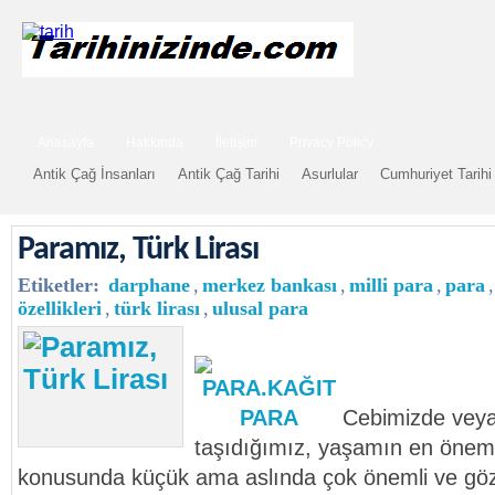
Anasayfa
Hakkında
İletişim
Privacy Policy
Antik Çağ İnsanları
Antik Çağ Tarihi
Asurlular
Cumhuriyet Tarihi
Paramız, Türk Lirası
Etiketler:
darphane
,
merkez bankası
,
milli para
,
para
,
özellikleri
,
türk lirası
,
ulusal para
Cebimizde vey
taşıdığımız, yaşamın en öneml
konusunda küçük ama aslında çok önemli ve gözd