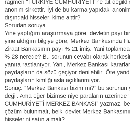
rağmen “TÜRKİYE CUMHURİYETİ”ne ait değildir,
anonim şirkettir. İyi de bu karma yapıdaki anonim 
dışındaki hisseleri kime aittir?
Sorudan soruya……………….
Yine yaptığım araştırmaya göre, devletin payı bir 
yine aldığım bilgiye göre, Merkez Bankasında H
Ziraat Bankasının payı % 21 imiş. Yani toplamda:
% 28 nerede? Bu sorunun cevabı olarak herkesin 
yanıta rastlanıyor. Yani, Merkez Bankası kararların
paydaşların da sözü geçiyor denilebilir. Öte yandan
paydaşların kimliği asla açıklanmıyor.
Sonuç: “Merkez Bankası bizim mi?” bu sorunun 
değil. Ama eğer bizimse niye paraların üzerind
CUMHURİYETİ MERKEZ BANKASI” yazmaz, benc
çözüm bulunmalı, belki devlet Merkez Bankasını
hisselerini satın almalı?