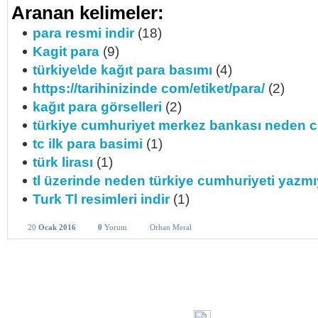
Aranan kelimeler:
para resmi indir
(18)
Kagit para
(9)
türkiye\de kağıt para basımı
(4)
https://tarihinizinde com/etiket/para/
(2)
kağıt para görselleri
(2)
türkiye cumhuriyet merkez bankası neden c
tc ilk para basimi
(1)
türk lirası
(1)
tl üzerinde neden türkiye cumhuriyeti yazmı
Turk Tl resimleri indir
(1)
20
Ocak 2016
0
Yorum
Orhan Meral