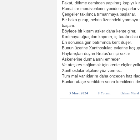
Fakat, dökme demirden yapılmış kapıyı kı
Romalılar merdivenlerini yeniden yaparlar ve 
Çengeller takılınca tırmanmaya başlarlar.
Bir baka gurup, nehrin üzerindeki yarmaya 
başarır.
Böylece bir kısım asker daha kente girer.
Kırılmaya uğraşılan kapının, iç tarafındaki ilk
En sonunda gün batımında kent düşer.
Bunun üzerine Xanthoslular, evlerine koşup k
Haykırışları duyan Brutus’un içi sızlar.
Askerlerine durmalarını emreder.
Ve ateşkes sağlamak için kente elçiler yolla
Xanthoslular elçilere yüz vermez.
Tüm mal varlıklarını daha önceden hazırladı
Bunları ataşe verdikten sonra kendilerini de 
3
Mart 2024
0
Yorum
Orhan Meral