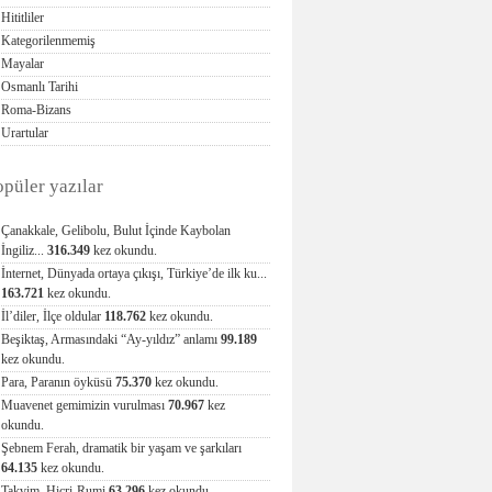
Hititliler
Kategorilenmemiş
Mayalar
Osmanlı Tarihi
Roma-Bizans
Urartular
opüler yazılar
Çanakkale, Gelibolu, Bulut İçinde Kaybolan
İngiliz...
316.349
kez okundu.
İnternet, Dünyada ortaya çıkışı, Türkiye’de ilk ku...
163.721
kez okundu.
İl’diler, İlçe oldular
118.762
kez okundu.
Beşiktaş, Armasındaki “Ay-yıldız” anlamı
99.189
kez okundu.
Para, Paranın öyküsü
75.370
kez okundu.
Muavenet gemimizin vurulması
70.967
kez
okundu.
Şebnem Ferah, dramatik bir yaşam ve şarkıları
64.135
kez okundu.
Takvim, Hicri-Rumi
63.296
kez okundu.