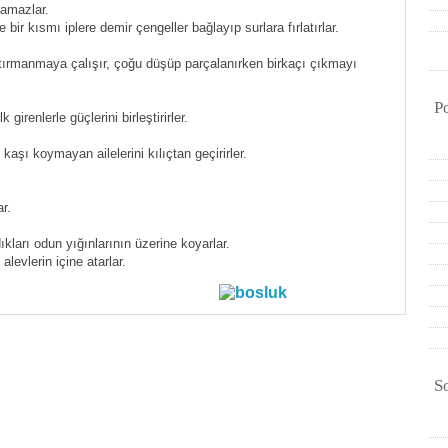
ramazlar.
bir kısmı iplere demir çengeller bağlayıp surlara fırlatırlar.
tırmanmaya çalışır, çoğu düşüp parçalanırken birkaçı çıkmayı
P
 girenlerle güçlerini birleştirirler.
aşı koymayan ailelerini kılıçtan geçirirler.
r.
kları odun yığınlarının üzerine koyarlar.
alevlerin içine atarlar.
S