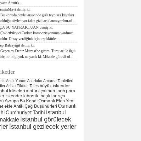
yatta Atatürk...
seminMavi
demiş ki;
Bu konuda devlet arşivinde gizli teyp,ses kayıtları
olduğu söyleniyor.fakat gizli açıklanmıyor.burad...
ÇA SU YAPRAKTUAN
demiş ki;
Çok etkileyici.Türkçe kompozisyonuma yardımcı
oldu. Detay verdiğiniz için teşekkürler...
ep Babayiğit
demiş ki;
Geçen ay Deniz Müzesi'ne gittim. Turquaz ile ilgili
hiç bir bilgi yok ne yazık ki. Müzede görevli ol...
iketler
mis
Antik Yunan
Asurlular
Amarna Tabletleri
büyük iskender
liler
Aristo
Eflatun
Tales
nbul kiliseleri
atatürk
çalınan tarih
para
ler
iskender
kıbrıs
iki başlı tanrıça
rü
Avrupa
Bu
Kendi
Osmanlı
Efes
Yeni
Osmanlı
et ekle
Antik Çağ Düşünürleri
İstanbul
ihi
Cumhuriyet Tarihi
İstanbul görülecek
nakkale
rler
İstanbul gezilecek yerler