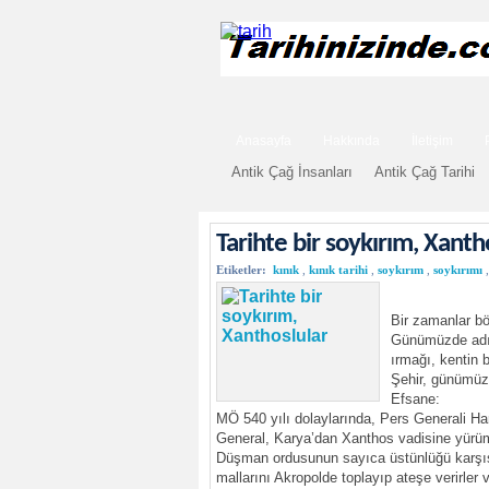
Anasayfa
Hakkında
İletişim
Antik Çağ İnsanları
Antik Çağ Tarihi
Tarihte bir soykırım, Xanth
Etiketler:
kınık
,
kınık tarihi
,
soykırım
,
soykırımı
,
Bir zamanlar bö
Günümüzde adı 
ırmağı, kentin 
Şehir, günümüzd
Efsane:
MÖ 540 yılı dolaylarında, Pers Generali Ha
General, Karya’dan Xanthos vadisine yürümüş
Düşman ordusunun sayıca üstünlüğü karşısında
mallarını Akropolde toplayıp ateşe verirler