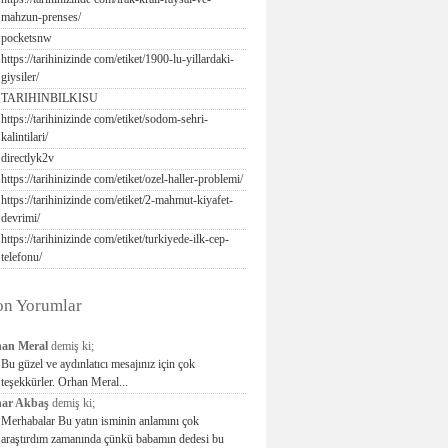
mahzun-prenses/
pocketsnw
https://tarihinizinde com/etiket/1900-lu-yillardaki-
giysiler/
TARIHINBILKISU
https://tarihinizinde com/etiket/sodom-sehri-
kalintilari/
directlyk2v
https://tarihinizinde com/etiket/ozel-haller-problemi/
https://tarihinizinde com/etiket/2-mahmut-kiyafet-
devrimi/
https://tarihinizinde com/etiket/turkiyede-ilk-cep-
telefonu/
on Yorumlar
an Meral
demiş ki;
Bu güzel ve aydınlatıcı mesajınız için çok
teşekkürler. Orhan Meral...
ar Akbaş
demiş ki;
Merhabalar Bu yatın isminin anlamını çok
araştırdım zamanında çünkü babamın dedesi bu