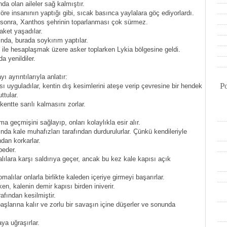
a olan aileler sağ kalmıştır.
e insanının yaptığı gibi, sıcak basınca yaylalara göç ediyorlardı.
sonra, Xanthos şehrinin toparlanması çok sürmez.
aket yaşadılar.
ında, burada soykırım yaptılar.
ile hesaplaşmak üzere asker toplarken Lykia bölgesine geldi.
a yenildiler.
ayrıntılarıyla anlatır:
P
ası uyguladılar, kentin dış kesimlerini ateşe verip çevresine bir hendek
tular.
entte sarılı kalmasını zorlar.
a geçmişini sağlayıp, onları kolaylıkla esir alır.
nda kale muhafızları tarafından durdurulurlar. Çünkü kendileriyle
dan korkarlar.
beder.
ılara karşı saldırıya geçer, ancak bu kez kale kapısı açık
alılar onlarla birlikte kaleden içeriye girmeyi başarırlar.
n, kalenin demir kapısı birden iniverir.
afından kesilmiştir.
başlarına kalır ve zorlu bir savaşın içine düşerler ve sonunda
ya uğraşırlar.