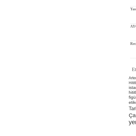
Ya
AY
Rec
Et
Arte
Hitit
ista
hitit
figü
etik
Tar
Ça
ye