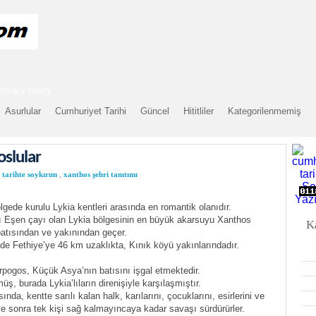
Privacy Policy
Asurlular
Cumhuriyet Tarihi
Güncel
Hititliler
Kategorilenmemiş
oslular
tarihte soykırım
,
xanthos şehri tanıtımı
lgede kurulu Lykia kentleri arasında en romantik olanıdır.
Eşen çayı olan Lykia bölgesinin en büyük akarsuyu Xanthos
K
batısından ve yakınından geçer.
e Fethiye’ye 46 km uzaklıkta, Kınık köyü yakınlarındadır.
rpogos, Küçük Asya’nın batısını işgal etmektedir.
, burada Lykia’lıların direnişiyle karşılaşmıştır.
, kentte sarılı kalan halk, karılarını, çocuklarını, esirlerini ve
 ve sonra tek kişi sağ kalmayıncaya kadar savaşı sürdürürler.