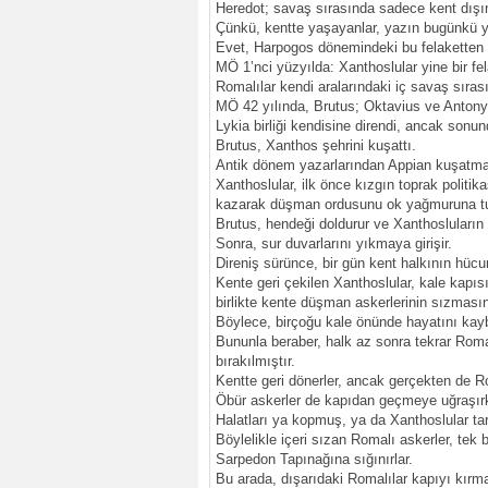
Heredot; savaş sırasında sadece kent dışınd
Çünkü, kentte yaşayanlar, yazın bugünkü yör
Evet, Harpogos dönemindeki bu felaketten 
MÖ 1’nci yüzyılda: Xanthoslular yine bir fel
Romalılar kendi aralarındaki iç savaş sıras
MÖ 42 yılında, Brutus; Oktavius ve Antony 
Lykia birliği kendisine direndi, ancak sonund
Brutus, Xanthos şehrini kuşattı.
Antik dönem yazarlarından Appian kuşatmayı 
Xanthoslular, ilk önce kızgın toprak politik
kazarak düşman ordusunu ok yağmuruna tut
Brutus, hendeği doldurur ve Xanthosluların k
Sonra, sur duvarlarını yıkmaya girişir.
Direniş sürünce, bir gün kent halkının hücum
Kente geri çekilen Xanthoslular, kale kapısı
birlikte kente düşman askerlerinin sızmasın
Böylece, birçoğu kale önünde hayatını kay
Bununla beraber, halk az sonra tekrar Romal
bırakılmıştır.
Kentte geri dönerler, ancak gerçekten de Rom
Öbür askerler de kapıdan geçmeye uğraşırke
Halatları ya kopmuş, ya da Xanthoslular tar
Böylelikle içeri sızan Romalı askerler, tek 
Sarpedon Tapınağına sığınırlar.
Bu arada, dışarıdaki Romalılar kapıyı kırma