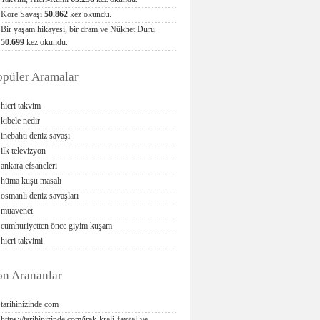
Kore Savaşı
50.862
kez okundu.
Bir yaşam hikayesi, bir dram ve Nükhet Duru
50.699
kez okundu.
opüler Aramalar
hicri takvim
kibele nedir
inebahtı deniz savaşı
ilk televizyon
ankara efsaneleri
hüma kuşu masalı
osmanlı deniz savaşları
muavenet
cumhuriyetten önce giyim kuşam
hicri takvimi
on Arananlar
tarihinizinde com
https://tarihinizinde com/irak-krali-faysal-ve-