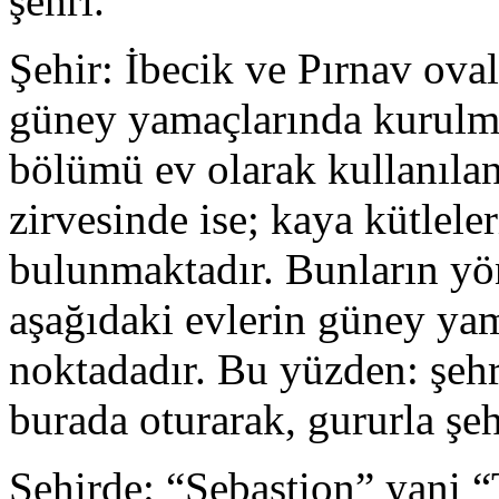
şehri.
Şehir: İbecik ve Pırnav ov
güney yamaçlarında kurulm
bölümü ev olarak kullanıla
zirvesinde ise; kaya kütlel
bulunmaktadır. Bunların yö
aşağıdaki evlerin güney ya
noktadadır. Bu yüzden: şeh
burada oturarak, gururla şeh
Şehirde: “Sebastion” yani “