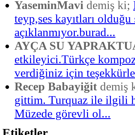
YaseminMavi
demiş ki;
teyp,ses kayıtları olduğu 
açıklanmıyor.burad...
AYÇA SU YAPRAKTU
etkileyici.Türkçe kompo
verdiğiniz için teşekkürler
Recep Babayiğit
demiş 
gittim. Turquaz ile ilgili 
Müzede görevli ol...
Etiketler