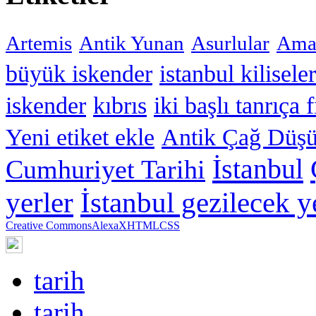
Artemis
Antik Yunan
Asurlular
Amar
büyük iskender
istanbul kiliseler
iskender
kıbrıs
iki başlı tanrıça 
Yeni etiket ekle
Antik Çağ Düşü
İstanbul
Cumhuriyet Tarihi
yerler
İstanbul gezilecek y
Creative Commons
Alexa
XHTML
CSS
tarih
tarih