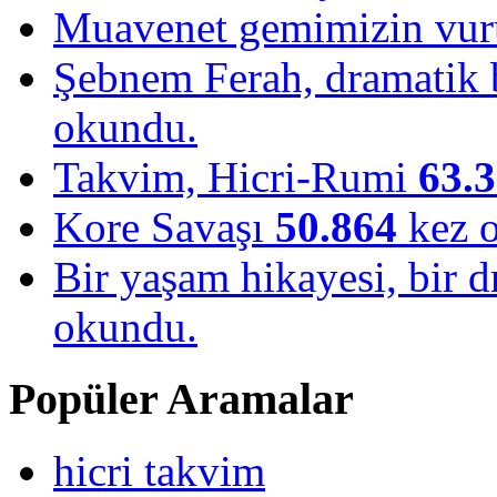
Muavenet gemimizin vu
Şebnem Ferah, dramatik b
okundu.
Takvim, Hicri-Rumi
63.
Kore Savaşı
50.864
kez 
Bir yaşam hikayesi, bir
okundu.
Popüler Aramalar
hicri takvim