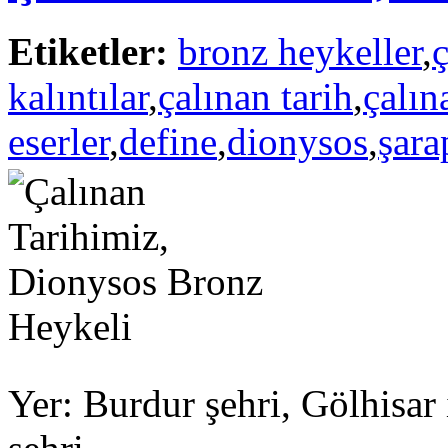
Etiketler:
bronz heykeller
,
ç
kalıntılar
,
çalınan tarih
,
çalın
eserler
,
define
,
dionysos
,
şara
Yer: Burdur şehri, Gölhisar