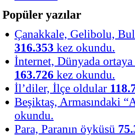
Popüler yazılar
Çanakkale, Gelibolu, Bulu
316.353
kez okundu.
İnternet, Dünyada ortaya ç
163.726
kez okundu.
İl’diler, İlçe oldular
118.
Beşiktaş, Armasındaki “
okundu.
Para, Paranın öyküsü
75.