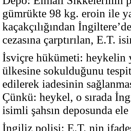
Depo: Elmalı Sikkelerinin 
gümrükte 98 kg. eroin ile y
kaçakçılığından İngiltere’de
cezasına çarptırılan, E.T. isi
İsviçre hükümeti: heykelin 
ülkesine sokulduğunu tespit 
edilerek iadesinin sağlanmas
Çünkü: heykel, o sırada İng
isimli şahsın deposunda ele 
İngiliz polisi: E.T. nin ifad