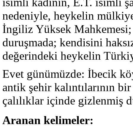
isimli kadının, E.T. isimli şa
nedeniyle, heykelin mülkiy
İngiliz Yüksek Mahkemesi;
duruşmada; kendisini haksız
değerindeki heykelin Türkiy
Evet günümüzde: İbecik köyl
antik şehir kalıntılarının bi
çalılıklar içinde gizlenmiş 
Aranan kelimeler: