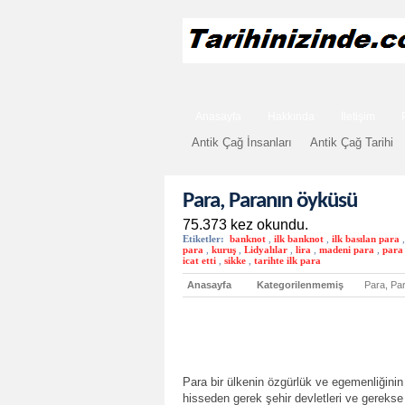
Anasayfa
Hakkında
İletişim
Antik Çağ İnsanları
Antik Çağ Tarihi
Para, Paranın öyküsü
75.373 kez okundu.
Etiketler:
banknot
,
ilk banknot
,
ilk basılan para
,
para
,
kuruş
,
Lidyalılar
,
lira
,
madeni para
,
para
icat etti
,
sikke
,
tarihte ilk para
Anasayfa
Kategorilenmemiş
Para, Pa
Para bir ülkenin özgürlük ve egemenliğinin
hisseden gerek şehir devletleri ve gerekse 