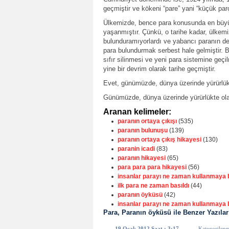
geçmiştir ve kökeni “pare” yani “küçük parç
Ülkemizde, bence para konusunda en büyük d
yaşanmıştır. Çünkü, o tarihe kadar, ülkemi
bulunduramıyorlardı ve yabancı paranın de
para bulundurmak serbest hale gelmiştir. 
sıfır silinmesi ve yeni para sistemine ge
yine bir devrim olarak tarihe geçmiştir.
Evet, günümüzde, dünya üzerinde yürürlükte
Günümüzde, dünya üzerinde yürürlükte olan,
Aranan kelimeler:
paranın ortaya çıkışı
(535)
paranın bulunuşu
(139)
paranın ortaya çıkış hikayesi
(130)
paranin icadi
(83)
paranın hikayesi
(65)
para para para hikayesi
(56)
insanlar parayı ne zaman kullanmaya b
ilk para ne zaman basıldı
(44)
paranın öyküsü
(42)
insanlar parayı ne zaman kullanmaya 
Para, Paranın öyküsü ile Benzer Yazılar
19 Ocak 2012 Saat : 3:17
Kategorilen