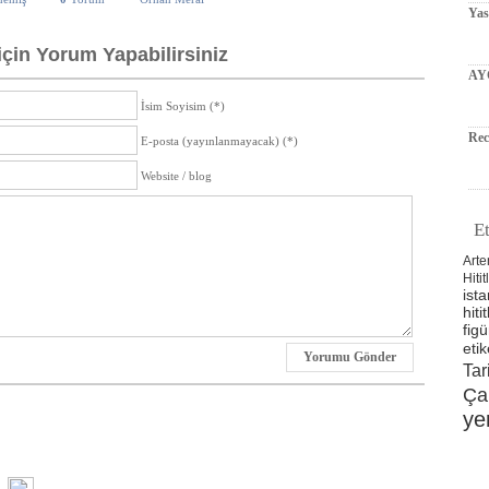
Ya
için Yorum Yapabilirsiniz
AY
İsim Soyisim (*)
Rec
E-posta (yayınlanmayacak) (*)
Website / blog
Et
Arte
Hitit
ista
hitit
figü
etik
Yorumu Gönder
Tar
Ça
ye