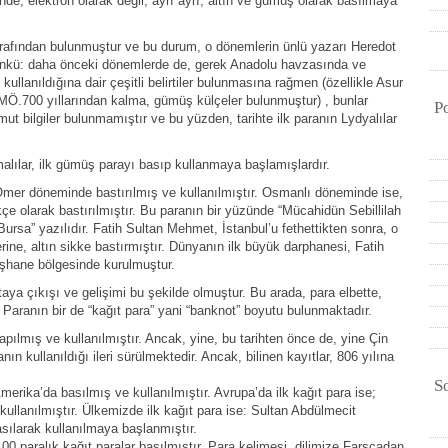
e, elektron olarak değil, ayrı ayrı, altın ve gümüş olarak basılmaya
 tarafından bulunmuştur ve bu durum, o dönemlerin ünlü yazarı Heredot
. Çünkü: daha önceki dönemlerde de, gerek Anadolu havzasında ve
kullanıldığına dair çeşitli belirtiler bulunmasına rağmen (özellikle Asur
.700 yıllarından kalma, gümüş külçeler bulunmuştur) , bunlar
P
ut bilgiler bulunmamıştır ve bu yüzden, tarihte ilk paranın Lydyalılar
alılar, ilk gümüş parayı basıp kullanmaya başlamışlardır.
. Ömer döneminde bastırılmış ve kullanılmıştır. Osmanlı döneminde ise,
e olarak bastırılmıştır. Bu paranın bir yüzünde “Mücahidün Sebillilah
ursa” yazılıdır. Fatih Sultan Mehmet, İstanbul’u fethettikten sonra, o
ne, altın sikke bastırmıştır. Dünyanın ilk büyük darphanesi, Fatih
şhane bölgesinde kurulmuştur.
rtaya çıkışı ve gelişimi bu şekilde olmuştur. Bu arada, para elbette,
aranın bir de “kağıt para” yani “banknot” boyutu bulunmaktadır.
yapılmış ve kullanılmıştır. Ancak, yine, bu tarihten önce de, yine Çin
nın kullanıldığı ileri sürülmektedir. Ancak, bilinen kayıtlar, 806 yılına
S
Amerika’da basılmış ve kullanılmıştır. Avrupa’da ilk kağıt para ise;
kullanılmıştır. Ülkemizde ilk kağıt para ise: Sultan Abdülmecit
sılarak kullanılmaya başlanmıştır.
0 paralık kağıt paralar basılmıştır. Para kelimesi, dilimize Farsçadan