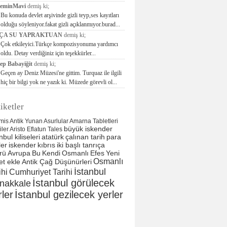
seminMavi
demiş ki;
Bu konuda devlet arşivinde gizli teyp,ses kayıtları
olduğu söyleniyor.fakat gizli açıklanmıyor.burad...
ÇA SU YAPRAKTUAN
demiş ki;
Çok etkileyici.Türkçe kompozisyonuma yardımcı
oldu. Detay verdiğiniz için teşekkürler...
ep Babayiğit
demiş ki;
Geçen ay Deniz Müzesi'ne gittim. Turquaz ile ilgili
hiç bir bilgi yok ne yazık ki. Müzede görevli ol...
iketler
mis
Antik Yunan
Asurlular
Amarna Tabletleri
büyük iskender
liler
Aristo
Eflatun
Tales
nbul kiliseleri
atatürk
çalınan tarih
para
ler
iskender
kıbrıs
iki başlı tanrıça
rü
Avrupa
Bu
Kendi
Osmanlı
Efes
Yeni
Osmanlı
et ekle
Antik Çağ Düşünürleri
İstanbul
ihi
Cumhuriyet Tarihi
İstanbul görülecek
nakkale
rler
İstanbul gezilecek yerler
tarih
tarih
Sitemap
Google