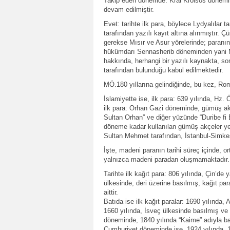
Takip eden dönemde: Kral Kroisos dönemind
devam edilmiştir.
Evet: tarihte ilk para, böylece Lydyalılar
tarafından yazılı kayıt altına alınmıştır
gerekse Mısır ve Asur yörelerinde; paranın 
hükümdarı Sennasherib döneminden yani MÖ
hakkında, herhangi bir yazılı kaynakta, som
tarafından bulunduğu kabul edilmektedir.
MÖ.180 yıllarına gelindiğinde, bu kez, Rom
İslamiyette ise, ilk para: 639 yılında, Hz
ilk para: Orhan Gazi döneminde, gümüş akç
Sultan Orhan” ve diğer yüzünde “Duribe fi B
döneme kadar kullanılan gümüş akçeler yeri
Sultan Mehmet tarafından, İstanbul-Simke
İşte, madeni paranın tarihi süreç içinde, o
yalnızca madeni paradan oluşmamaktadır. P
Tarihte ilk kağıt para: 806 yılında, Çin’de 
ülkesinde, deri üzerine basılmış, kağıt para
aittir.
Batıda ise ilk kağıt paralar: 1690 yılında, 
1660 yılında, İsveç ülkesinde basılmış ve 
döneminde, 1840 yılında “Kaime” adıyla ba
Cumhuriyet döneminde ise, 1924 yılında, 10