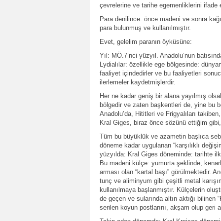
çevrelerine ve tarihe egemenliklerini ifade e
Para denilince: önce madeni ve sonra kağı
para bulunmuş ve kullanılmıştır.
Evet, gelelim paranın öyküsüne:
Yıl: MÖ.7’nci yüzyıl. Anadolu’nun batısın
Lydialılar: özellikle ege bölgesinde: dünyanı
faaliyet içindedirler ve bu faaliyetleri so
ilerlemeler kaydetmişlerdir.
Her ne kadar geniş bir alana yayılmış olsa
bölgedir ve zaten başkentleri de, yine bu b
Anadolu’da, Hititleri ve Frigyalıları takib
Kral Giges, biraz önce sözünü ettiğim gibi, 
Tüm bu büyüklük ve azametin başlıca sebebi: 
döneme kadar uygulanan “karşılıklı değişi
yüzyılda: Kral Giges döneminde: tarihte ilk
Bu madeni külçe: yumurta şeklinde, kenarlar
arması olan “kartal başı” görülmektedir. A
tunç ve aliminyum gibi çeşitli metal karışım
kullanılmaya başlanmıştır. Külçelerin oluş
de geçen ve sularında altın aktığı bilinen
serilen koyun postlarını, akşam olup geri alı