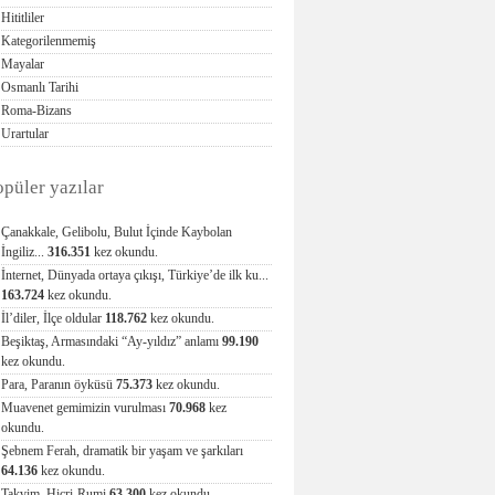
Hititliler
Kategorilenmemiş
Mayalar
Osmanlı Tarihi
Roma-Bizans
Urartular
opüler yazılar
Çanakkale, Gelibolu, Bulut İçinde Kaybolan
İngiliz...
316.351
kez okundu.
İnternet, Dünyada ortaya çıkışı, Türkiye’de ilk ku...
163.724
kez okundu.
İl’diler, İlçe oldular
118.762
kez okundu.
Beşiktaş, Armasındaki “Ay-yıldız” anlamı
99.190
kez okundu.
Para, Paranın öyküsü
75.373
kez okundu.
Muavenet gemimizin vurulması
70.968
kez
okundu.
Şebnem Ferah, dramatik bir yaşam ve şarkıları
64.136
kez okundu.
Takvim, Hicri-Rumi
63.300
kez okundu.