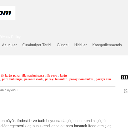
Privacy Policy
Asurlular
Cumhuriyet Tarihi
Güncel
Hititliler
Kategorilenmemiş
ilk kağıt para
,
ilk madeni para
,
ilk para
,
kağıt
,
para bulunuşu
,
paranın icadı
,
parayı bulanlar
,
parayı kim buldu
,
parayı kim
ranın öyküsü
K
 en büyük ifadesidir ve tarih boyunca da güçlenen, kendini güçlü
diğer egemenlikler, bunu kendilerine ait para basarak ifade etmişler,