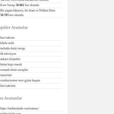
Kore Savaşı
50.862
kez okundu.
Bir yaşam hikayesi, bir dram ve Nükhet Duru
50.705
kez okundu.
opüler Aramalar
hicri takvim
kibele nedir
inebahtı deniz savaşı
ilk televizyon
ankara efsaneleri
hüma kuşu masalı
osmanlı deniz savaşları
muavenet
cumhuriyetten önce giyim kuşam
hicri takvimi
on Arananlar
https://tarihinizinde com/satranc/
tarihinizinde com