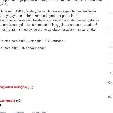
a”dır.
evrim: 1983 yılında çıkarılan bir kanunla getirilen serbestlik ile
zde yaşayan insanlar, üzerlerinde yabancı para birimi
ğeri, devlet tarafından belirleniyordu ve bu kanundan sonra: yabancı
Bu arada, son yıllarda, ülkemizdeki bir uygulama sonucu, paradan 6
çilmesi, paramızın gerek gururu ve gerekse hesaplanması açısından
 olan para birimi, yaklaşık 160 civarındadır.
 para birimi: 160 civarındadır.
S
Orh
aşladılar tarihçesi
(52)
Bah
başlamıştır
(42)
:
memiş
0
Yorum
Orhan Meral