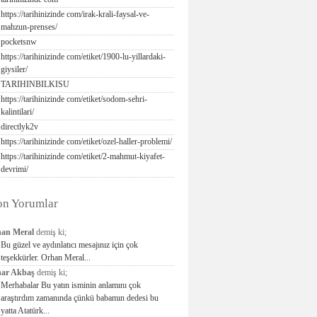
https://tarihinizinde com/irak-krali-faysal-ve-
mahzun-prenses/
pocketsnw
https://tarihinizinde com/etiket/1900-lu-yillardaki-
giysiler/
TARIHINBILKISU
https://tarihinizinde com/etiket/sodom-sehri-
kalintilari/
directlyk2v
https://tarihinizinde com/etiket/ozel-haller-problemi/
https://tarihinizinde com/etiket/2-mahmut-kiyafet-
devrimi/
on Yorumlar
an Meral
demiş ki;
Bu güzel ve aydınlatıcı mesajınız için çok
teşekkürler. Orhan Meral...
ar Akbaş
demiş ki;
Merhabalar Bu yatın isminin anlamını çok
araştırdım zamanında çünkü babamın dedesi bu
yatta Atatürk...