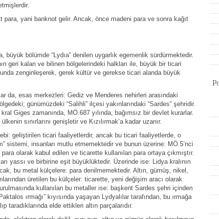
tmişlerdir.
t para, yani banknot gelir. Ancak, önce madeni para ve sonra kağıt
da, büyük bölümde “Lydıa” denilen uygarlık egemenlik sürdürmektedir.
n geri kalan ve bilinen bölgelerindeki halkları ile, büyük bir ticari
nucunda zenginleşerek, gerek kültür ve gerekse ticari alanda büyük
P
lar da, esas merkezleri: Gediz ve Menderes nehirleri arasındaki
ölgedeki; günümüzdeki “Salihli” ilçesi yakınlarındaki “Sardes” şehridir.
en, kral Giges zamanında, MÖ.687 yılında, bağımsız bir devlet kurarlar.
ülkenin sınırlarını genişletir ve Kızılırmak’a kadar uzanır.
geliştirilen ticari faaliyetlerdir, ancak bu ticari faaliyetlerde, o
m” sistemi, insanları mutlu etmemektedir ve bunun üzerine: MÖ.5’nci
 para olarak kabul edilen ve ticarette kullanılan para ortaya çıkmıştır.
ı yassı ve birbirine eşit büyüklüktedir. Üzerinde ise: Lidya kralının
ncak, bu metal külçelere: para denilmemektedir. Altın, gümüş, nikel,
larından üretilen bu külçeler: ticarette, yeni değişim aracı olarak
turulmasında kullanılan bu metaller ise: başkent Sardes şehri içinden
 “Paktalos ırmağı” kıyısında yaşayan Lydyalılar tarafından, bu ırmağa
p taradıklarında elde ettikleri altın parçalarıdır.