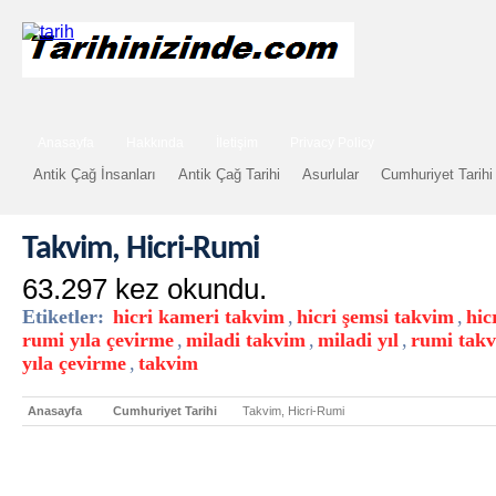
Anasayfa
Hakkında
İletişim
Privacy Policy
Antik Çağ İnsanları
Antik Çağ Tarihi
Asurlular
Cumhuriyet Tarihi
Takvim, Hicri-Rumi
63.297 kez okundu.
Etiketler:
hicri kameri takvim
,
hicri şemsi takvim
,
hic
rumi yıla çevirme
,
miladi takvim
,
miladi yıl
,
rumi tak
yıla çevirme
,
takvim
Anasayfa
Cumhuriyet Tarihi
Takvim, Hicri-Rumi