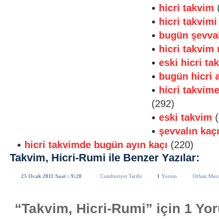
hicri takvim
hicri takvimi
bugün şevval
hicri takvim
eski hicri ta
bugün hicri 
hicri takvim
(292)
eski takvim
(
şevvalın kaç
hicri takvimde bugün ayın kaçı
(220)
Takvim, Hicri-Rumi ile Benzer Yazılar:
25 Ocak 2011 Saat : 9:20
Cumhuriyet Tarihi
1
Yorum
Orhan Mera
“Takvim, Hicri-Rumi” için 1 Yo