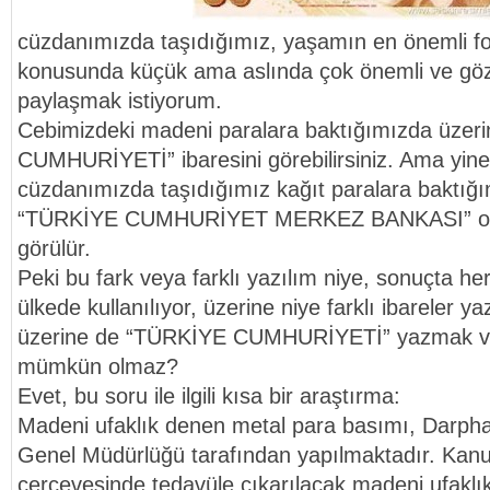
cüzdanımızda taşıdığımız, yaşamın en önemli fo
konusunda küçük ama aslında çok önemli ve gözd
paylaşmak istiyorum.
Cebimizdeki madeni paralara baktığımızda üze
CUMHURİYETİ” ibaresini görebilirsiniz. Ama yin
cüzdanımızda taşıdığımız kağıt paralara baktığı
“TÜRKİYE CUMHURİYET MERKEZ BANKASI” olar
görülür.
Peki bu fark veya farklı yazılım niye, sonuçta her
ülkede kullanılıyor, üzerine niye farklı ibareler yaz
üzerine de “TÜRKİYE CUMHURİYETİ” yazmak ve
mümkün olmaz?
Evet, bu soru ile ilgili kısa bir araştırma:
Madeni ufaklık denen metal para basımı, Darp
Genel Müdürlüğü tarafından yapılmaktadır. Kanun
çerçevesinde tedavüle çıkarılacak madeni ufaklık