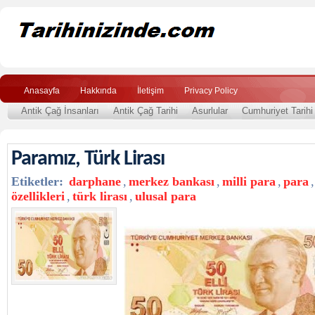
Anasayfa
Hakkında
İletişim
Privacy Policy
Antik Çağ İnsanları
Antik Çağ Tarihi
Asurlular
Cumhuriyet Tarihi
Paramız, Türk Lirası
Etiketler:
darphane
,
merkez bankası
,
milli para
,
para
,
özellikleri
,
türk lirası
,
ulusal para