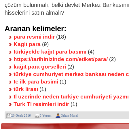
çözüm bulunmalı, belki devlet Merkez Bankasını
hisselerini satın almalı?
Aranan kelimeler:
para resmi indir
(18)
Kagit para
(9)
türkiye\de kağıt para basımı
(4)
https://tarihinizinde com/etiket/para/
(2)
kağıt para görselleri
(2)
türkiye cumhuriyet merkez bankası neden c
tc ilk para basimi
(1)
türk lirası
(1)
tl üzerinde neden türkiye cumhuriyeti yazm
Turk Tl resimleri indir
(1)
20
Ocak 2016
0
Yorum
Orhan Meral