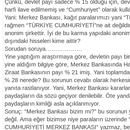
Çünkü, devlet payı sadece % 15 olduğu için, devle
harfi ilave edilmemiş ve “Cumhuriyet” olarak kulla
Yani: Merkez Bankası, kağıt paralarımızı yani “
rağmen “TÜRKİYE CUMHURİYETİ”ne ait değildir,
anonim şirkettir. İyi de bu karma yapıdaki anonim 
dışındaki hisseleri kime aittir?
Sorudan soruya……………….
Yine yaptığım araştırmaya göre, devletin payı bir 
yine aldığım bilgiye göre, Merkez Bankasında H
Ziraat Bankasının payı % 21 imiş. Yani toplamda:
% 28 nerede? Bu sorunun cevabı olarak herkesin 
yanıta rastlanıyor. Yani, Merkez Bankası kararların
paydaşların da sözü geçiyor denilebilir. Öte yandan
paydaşların kimliği asla açıklanmıyor.
Sonuç: “Merkez Bankası bizim mi?” bu sorunun 
değil. Ama eğer bizimse niye paraların üzerind
CUMHURİYETİ MERKEZ BANKASI” yazmaz, benc