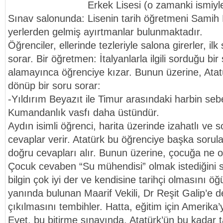
Erkek Lisesi (o zamanki ismiyl
Sınav salonunda: Lisenin tarih öğretmeni Samih N
yerlerden gelmiş ayırtmanlar bulunmaktadır.
Öğrenciler, ellerinde tezleriyle salona girerler, il
sorar. Bir öğretmen: İtalyanlarla ilgili sorduğu bi
alamayınca öğrenciye kızar. Bunun üzerine, Atat
dönüp bir soru sorar:
-Yıldırım Beyazıt ile Timur arasındaki harbin sebe
Kumandanlık vasfı daha üstündür.
Aydın isimli öğrenci, harita üzerinde izahatlı ve 
cevaplar verir. Atatürk bu öğrenciye başka sorula
doğru cevapları alır. Bunun üzerine, çocuğa ne ol
Çocuk cevaben “Su mühendisi” olmak istediğini sö
bilgin çok iyi der ve kendisine tarihçi olmasını ö
yanında bulunan Maarif Vekili, Dr Reşit Galip’e 
çıkılmasını tembihler. Hatta, eğitim için Amerika’
Evet, bu bitirme sınavında, Atatürk’ün bu kadar t