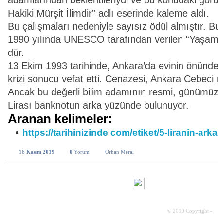
adamlarından beklentileriydi ve bu konudaki görü
Hakiki Mürşit İlimdir” adlı eserinde kaleme aldı.
Bu çalışmaları nedeniyle sayısız ödül almıştır. B
1990 yılında UNESCO tarafından verilen “Yaşa
dür.
13 Ekim 1993 tarihinde, Ankara’da evinin önündek
krizi sonucu vefat etti. Cenazesi, Ankara Cebeci 
Ancak bu değerli bilim adamının resmi, günümüz
Lirası banknotun arka yüzünde bulunuyor.
Aranan kelimeler:
https://tarihinizinde com/etiket/5-liranin-ar
16
Kasım 2019
0
Yorum
Orhan Meral
© 2010 Copyright -
S