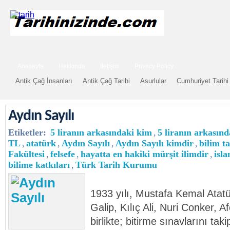
Anasayfa
Hakkında
İletişim
Privacy Policy
Antik Çağ İnsanları
Antik Çağ Tarihi
Asurlular
Cumhuriyet Tarihi
Aydın Sayılı
Etiketler:
5 liranın arkasındaki kim
,
5 liranın arkasın
TL
,
atatürk
,
Aydın Sayılı
,
Aydın Sayılı kimdir
,
bilim ta
Fakültesi
,
felsefe
,
hayatta en hakiki mürşit ilimdir
,
isl
bilime katkıları
,
Türk Tarih Kurumu
1933 yılı, Mustafa Kemal Atatür
Galip, Kılıç Ali, Nuri Conker, 
birlikte; bitirme sınavlarını ta