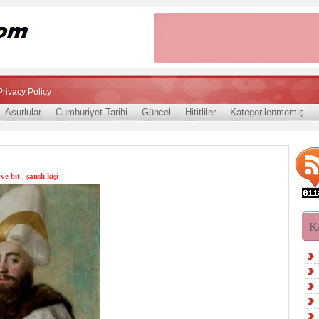
Privacy Policy
Asurlular
Cumhuriyet Tarihi
Güncel
Hititliler
Kategorilenmemiş
ve bit
,
şanslı kişi
K