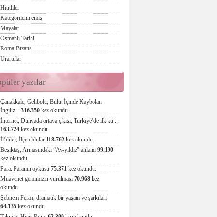
Hititliler
Kategorilenmemiş
Mayalar
Osmanlı Tarihi
Roma-Bizans
Urartular
opüler yazılar
Çanakkale, Gelibolu, Bulut İçinde Kaybolan
İngiliz...
316.350
kez okundu.
İnternet, Dünyada ortaya çıkışı, Türkiye’de ilk ku...
163.724
kez okundu.
İl’diler, İlçe oldular
118.762
kez okundu.
Beşiktaş, Armasındaki “Ay-yıldız” anlamı
99.190
kez okundu.
Para, Paranın öyküsü
75.371
kez okundu.
Muavenet gemimizin vurulması
70.968
kez
okundu.
Şebnem Ferah, dramatik bir yaşam ve şarkıları
64.135
kez okundu.
Takvim, Hicri-Rumi
63.300
kez okundu.