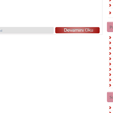
P
al
S