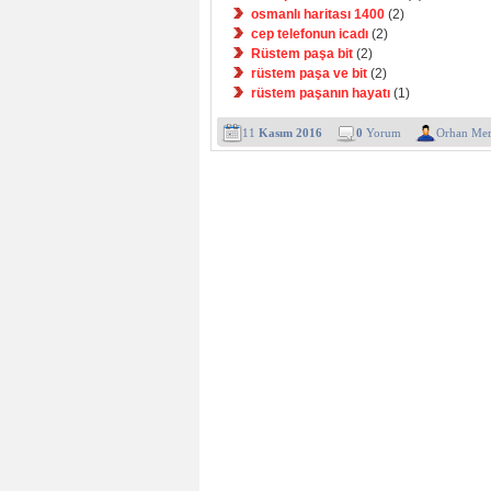
osmanlı haritası 1400
(2)
cep telefonun icadı
(2)
Rüstem paşa bit
(2)
rüstem paşa ve bit
(2)
rüstem paşanın hayatı
(1)
11
Kasım 2016
0
Yorum
Orhan Mer