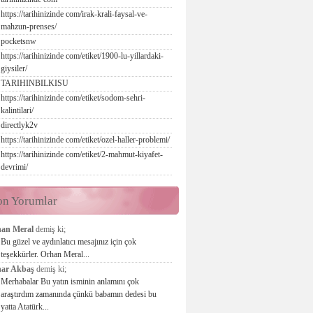
https://tarihinizinde com/irak-krali-faysal-ve-
mahzun-prenses/
pocketsnw
https://tarihinizinde com/etiket/1900-lu-yillardaki-
giysiler/
TARIHINBILKISU
https://tarihinizinde com/etiket/sodom-sehri-
kalintilari/
directlyk2v
https://tarihinizinde com/etiket/ozel-haller-problemi/
https://tarihinizinde com/etiket/2-mahmut-kiyafet-
devrimi/
on Yorumlar
an Meral
demiş ki;
Bu güzel ve aydınlatıcı mesajınız için çok
teşekkürler. Orhan Meral...
ar Akbaş
demiş ki;
Merhabalar Bu yatın isminin anlamını çok
araştırdım zamanında çünkü babamın dedesi bu
yatta Atatürk...