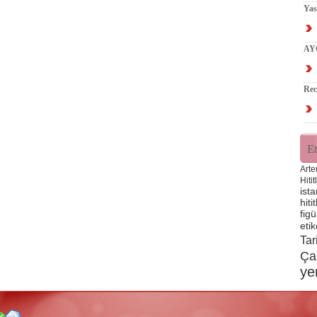
Ya
AY
Rec
Et
Arte
Hitit
ista
hitit
figü
etik
Tar
Ça
ye