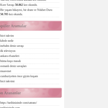
Kore Savaşı
50.862
kez okundu.
Bir yaşam hikayesi, bir dram ve Nükhet Duru
50.705
kez okundu.
opüler Aramalar
hicri takvim
kibele nedir
inebahtı deniz savaşı
ilk televizyon
ankara efsaneleri
hüma kuşu masalı
osmanlı deniz savaşları
muavenet
cumhuriyetten önce giyim kuşam
hicri takvimi
on Arananlar
https://tarihinizinde com/satranc/
tarihinizinde com