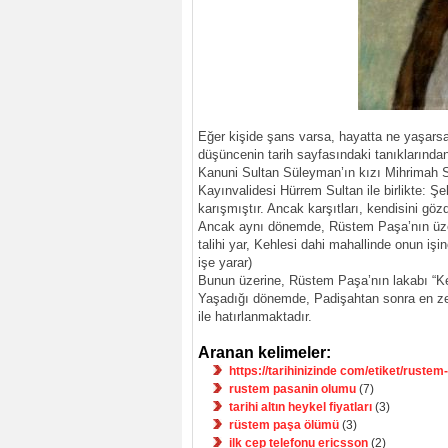
Eğer kişide şans varsa, hayatta ne yaşars
düşüncenin tarih sayfasındaki tanıklarından 
Kanuni Sultan Süleyman’ın kızı Mihrimah 
Kayınvalidesi Hürrem Sultan ile birlikte: Ş
karışmıştır. Ancak karşıtları, kendisini gö
Ancak aynı dönemde, Rüstem Paşa’nın üzerin
talihi yar, Kehlesi dahi mahallinde onun işi
işe yarar)
Bunun üzerine, Rüstem Paşa’nın lakabı “Kehl
Yaşadığı dönemde, Padişahtan sonra en ze
ile hatırlanmaktadır.
Aranan kelimeler:
https://tarihinizinde com/etiket/rustem
rustem pasanin olumu
(7)
tarihi altın heykel fiyatları
(3)
rüstem paşa ölümü
(3)
ilk cep telefonu ericsson
(2)