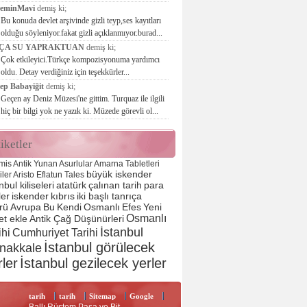
seminMavi
demiş ki;
Bu konuda devlet arşivinde gizli teyp,ses kayıtları
olduğu söyleniyor.fakat gizli açıklanmıyor.burad...
ÇA SU YAPRAKTUAN
demiş ki;
Çok etkileyici.Türkçe kompozisyonuma yardımcı
oldu. Detay verdiğiniz için teşekkürler...
ep Babayiğit
demiş ki;
Geçen ay Deniz Müzesi'ne gittim. Turquaz ile ilgili
hiç bir bilgi yok ne yazık ki. Müzede görevli ol...
iketler
mis
Antik Yunan
Asurlular
Amarna Tabletleri
büyük iskender
liler
Aristo
Eflatun
Tales
nbul kiliseleri
atatürk
çalınan tarih
para
ler
iskender
kıbrıs
iki başlı tanrıça
rü
Avrupa
Bu
Kendi
Osmanlı
Efes
Yeni
Osmanlı
et ekle
Antik Çağ Düşünürleri
İstanbul
ihi
Cumhuriyet Tarihi
İstanbul görülecek
nakkale
rler
İstanbul gezilecek yerler
tarih
tarih
Sitemap
Google