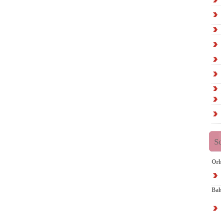
S
Orh
Bah