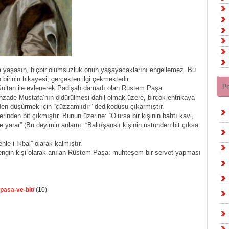
a yaşasın, hiçbir olumsuzluk onun yaşayacaklarını engellemez. Bu
birinin hikayesi, gerçekten ilgi çekmektedir.
P
Sultan ile evlenerek Padişah damadı olan Rüstem Paşa:
ehzade Mustafa’nın öldürülmesi dahil olmak üzere, birçok entrikaya
zden düşürmek için “cüzzamlıdır” dedikodusu çıkarmıştır.
den bit çıkmıştır. Bunun üzerine: “Olursa bir kişinin bahtı kavi,
ne yarar” (Bu deyimin anlamı: “Ballı/şanslı kişinin üstünden bit çıksa
e-i İkbal” olarak kalmıştır.
ngin kişi olarak anılan Rüstem Paşa: muhteşem bir servet yapması
-pasa-ve-bit/
(10)