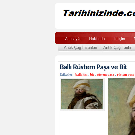
Anasayfa
Hakkında
İletişim
Antik Çağ İnsanları
Antik Çağ Tarihi
Ballı Rüstem Paşa ve Bit
Etiketler:
ballı kişi
,
bit
,
rüstem paşa
,
rüstem paşa 