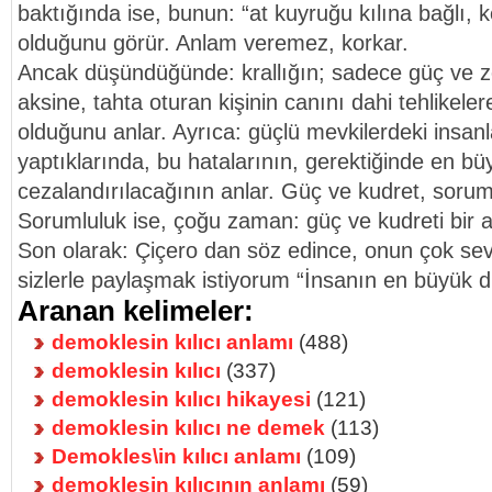
baktığında ise, bunun: “at kuyruğu kılına bağlı, k
olduğunu görür. Anlam veremez, korkar.
Ancak düşündüğünde: krallığın; sadece güç ve ze
aksine, tahta oturan kişinin canını dahi tehlikele
olduğunu anlar. Ayrıca: güçlü mevkilerdeki insanla
yaptıklarında, bu hatalarının, gerektiğinde en bü
cezalandırılacağının anlar. Güç ve kudret, sorumlu
Sorumluluk ise, çoğu zaman: güç ve kudreti bir and
Son olarak: Çiçero dan söz edince, onun çok sev
sizlerle paylaşmak istiyorum “İnsanın en büyük d
Aranan kelimeler:
demoklesin kılıcı anlamı
(488)
demoklesin kılıcı
(337)
demoklesin kılıcı hikayesi
(121)
demoklesin kılıcı ne demek
(113)
Demokles\in kılıcı anlamı
(109)
demoklesin kılıcının anlamı
(59)