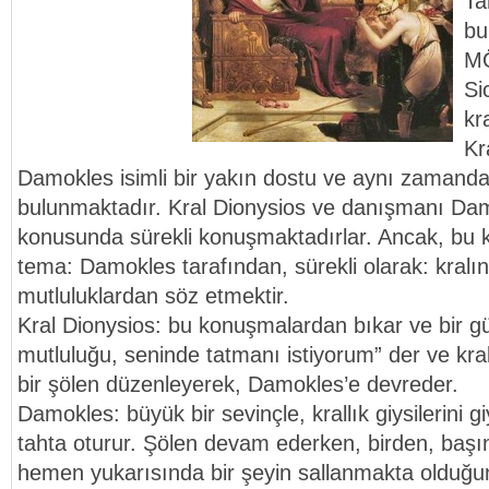
Ta
bu
MÖ
Si
kr
Kr
Damokles isimli bir yakın dostu ve aynı zamand
bulunmaktadır. Kral Dionysios ve danışmanı Dam
konusunda sürekli konuşmaktadırlar. Ancak, bu
tema: Damokles tarafından, sürekli olarak: kralın 
mutluluklardan söz etmektir.
Kral Dionysios: bu konuşmalardan bıkar ve bir g
mutluluğu, seninde tatmanı istiyorum” der ve krall
bir şölen düzenleyerek, Damokles’e devreder.
Damokles: büyük bir sevinçle, krallık giysilerini gi
tahta oturur. Şölen devam ederken, birden, başın
hemen yukarısında bir şeyin sallanmakta olduğun