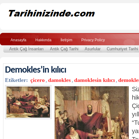
Anasayfa
Hakkında
İletişim
Privacy Policy
Antik Çağ İnsanları
Antik Çağ Tarihi
Asurlular
Cumhuriyet Tarihi
Demokles’in kılıcı
Etiketler:
çicero
,
damokles
,
damoklesin kılıcı
,
demokle
Si
hi
Çi
yı
“T
ya