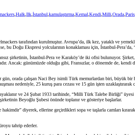
mackers
,
Halk
,
Ilk
,
İstanbul
,
kamulaştırma
,
Kemal
,
Kendi
,
Milli
,
Orada
,
Paris
mackers tarafından kurulmuştur. Avrupa’da, ilk kez, yataklı ve yemekli 
 ise, bu Doğu Ekspresi yolcularının konaklaması için, İstanbul-Pera’da, “
ansız şirketinin, İstanbul-Pera ve Karaköy’de iki ofisi bulunuyor. Şirk
ktadır. Ancak: günümüzde olduğu gibi, Fransızlar, o dönemde de, kendi 
ir gün, orada çalışan Naci Bey isimli Türk memurlardan biri, büyük bir
şması nedeniyle, 25 kuruş para cezası ve 15 gün işten uzaklaştırarak c
yaklanır ve 24 Şubat 1933 tarihinde, “Milli Türk Talebe Birliği” üyesi
şirketinin Beyoğlu Şubesi önünde toplanır ve gösteriye başlarlar.
hakimdir” diyerek, ellerine geçirdikleri sopa ve taşlarla camları kırar
royu tahrip ederler.