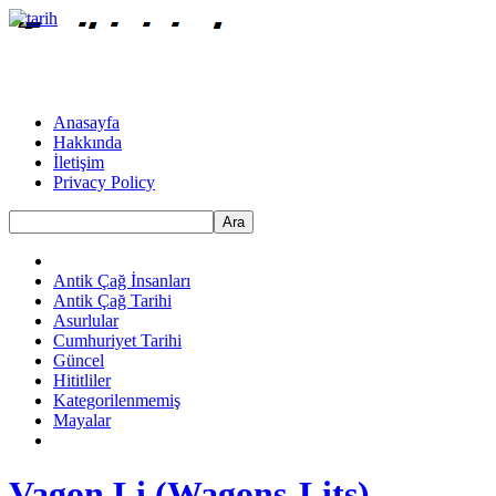
Anasayfa
Hakkında
İletişim
Privacy Policy
Ara
Antik Çağ İnsanları
Antik Çağ Tarihi
Asurlular
Cumhuriyet Tarihi
Güncel
Hititliler
Kategorilenmemiş
Mayalar
Vagon Li (Wagons-Lits)