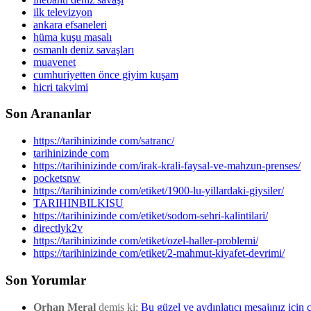
ilk televizyon
ankara efsaneleri
hüma kuşu masalı
osmanlı deniz savaşları
muavenet
cumhuriyetten önce giyim kuşam
hicri takvimi
Son Arananlar
https://tarihinizinde com/satranc/
tarihinizinde com
https://tarihinizinde com/irak-krali-faysal-ve-mahzun-prenses/
pocketsnw
https://tarihinizinde com/etiket/1900-lu-yillardaki-giysiler/
TARIHINBILKISU
https://tarihinizinde com/etiket/sodom-sehri-kalintilari/
directlyk2v
https://tarihinizinde com/etiket/ozel-haller-problemi/
https://tarihinizinde com/etiket/2-mahmut-kiyafet-devrimi/
Son Yorumlar
Orhan Meral
demiş ki;
Bu güzel ve aydınlatıcı mesajınız için 