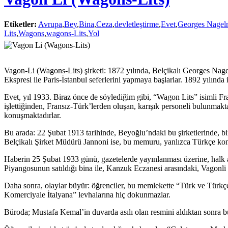
Etiketler:
Avrupa
,
Bey
,
Bina
,
Ceza
,
devletleştirme
,
Evet
,
Georges Nagel
Lits
,
Wagons
,
wagons-Lits
,
Yol
Vagon-Li (Wagons-Lits) şirketi: 1872 yılında, Belçikalı Georges Nagel
Ekspresi ile Paris-İstanbul seferlerini yapmaya başlarlar. 1892 yılında
Evet, yıl 1933. Biraz önce de söylediğim gibi, “Wagon Lits” isimli Fr
işlettiğinden, Fransız-Türk’lerden oluşan, karışık personeli bulunma
konuşmaktadırlar.
Bu arada: 22 Şubat 1913 tarihinde, Beyoğlu’ndaki bu şirketlerinde, b
Belçikalı Şirket Müdürü Jannoni ise, bu memuru, yanlızca Türkçe konu
Haberin 25 Şubat 1933 günü, gazetelerde yayınlanması üzerine, halk a
Piyangosunun satıldığı bina ile, Kanzuk Eczanesi arasındaki, Vagonli 
Daha sonra, olaylar büyür: öğrenciler, bu memlekette “Türk ve Türkçe 
Komerciyale İtalyana” levhalarına hiç dokunmazlar.
Büroda; Mustafa Kemal’in duvarda asılı olan resmini aldıktan sonra bü