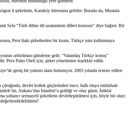
arazözü, büronun bulunduğu yere gönderir.
agon li şirketinin, Karaköy bürosuna gelirler. Burada da, Mustafa
i Sefa “Türk diline dil uzatanların dilleri kurusun” diye bağırır. Bir
sonra, Pera’daki şirketlerden bir kısmı, Türkçe isim kullanmaya
yısının arttırılması gündeme gelir. “Vatandaş Türkçe konuş”
. Pera Palas Oteli için, şirket yönetimine teşekkür edilir.
e’de geniş bir yatırım alanı bulunuyor. 2003 yılında restore edilen
a çıktığında, devlet kolluk güçlerinden önce, halk olaya müdahale
atürk’ün, Ankara’dan İstanbul’a geldiği ve olay günü, İstiklal
abancı sermayeli şirketlerin devletleştirilmesi için, böyle bir olayı
 değerlendirilebilirmi?