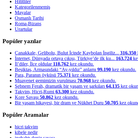
Hititliler
Kategorilenmemiş
Mayalar
Osmanlı Tarihi
Roma-Bizans
Urartular
Popüler yazılar
Çanakkale, Gelibolu, Bulut İçinde Kaybolan İngiliz...
316.350
İnternet, Dünyada ortaya çıkışı, Türkiye’de ilk ku...
163.724
ke
İl’diler, İlçe oldular
118.762
kez okundu.
Beşiktaş, Armasındaki “Ay-yıldız” anlamı
99.190
kez okundu.
Para, Paranın öyküsü
75.371
kez okundu.
Muavenet gemimizin vurulması
70.968
kez okundu.
Şebnem Ferah, dramatik bir yaşam ve şarkıları
64.135
kez okun
Takvim, Hicri-Rumi
63.300
kez okundu.
Kore Savaşı
50.862
kez okundu.
Bir yaşam hikayesi, bir dram ve Nükhet Duru
50.705
kez okun
Popüler Aramalar
hicri takvim
kibele nedir
inebahtı deniz savaşı