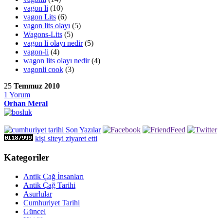
vagon li
(10)
vagon Lits
(6)
vagon lits olayı
(5)
Wagons-Lits
(5)
vagon li olayı nedir
(5)
vagon-li
(4)
wagon lits olayı nedir
(4)
vagonli cook
(3)
25
Temmuz 2010
1
Yorum
Orhan Meral
kişi siteyi ziyaret etti
Kategoriler
Antik Çağ İnsanları
Antik Çağ Tarihi
Asurlular
Cumhuriyet Tarihi
Güncel