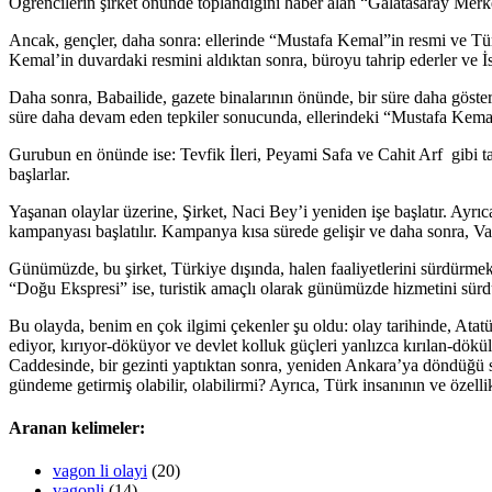
Öğrencilerin şirket önünde toplandığını haber alan “Galatasaray Merke
Ancak, gençler, daha sonra: ellerinde “Mustafa Kemal”in resmi ve Tür
Kemal’in duvardaki resmini aldıktan sonra, büroyu tahrip ederler ve İst
Daha sonra, Babailide, gazete binalarının önünde, bir süre daha göster
süre daha devam eden tepkiler sonucunda, ellerindeki “Mustafa Kemal” 
Gurubun en önünde ise: Tevfik İleri, Peyami Safa ve Cahit Arf gibi ta
başlarlar.
Yaşanan olaylar üzerine, Şirket, Naci Bey’i yeniden işe başlatır. Ay
kampanyası başlatılır. Kampanya kısa sürede gelişir ve daha sonra, Vag
Günümüzde, bu şirket, Türkiye dışında, halen faaliyetlerini sürdürme
“Doğu Ekspresi” ise, turistik amaçlı olarak günümüzde hizmetini sürd
Bu olayda, benim en çok ilgimi çekenler şu oldu: olay tarihinde, Atat
ediyor, kırıyor-döküyor ve devlet kolluk güçleri yanlızca kırılan-dökü
Caddesinde, bir gezinti yaptıktan sonra, yeniden Ankara’ya döndüğü s
gündeme getirmiş olabilir, olabilirmi? Ayrıca, Türk insanının ve özellikl
Aranan kelimeler:
vagon li olayi
(20)
vagonli
(14)