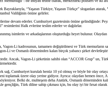
z Memurluğu”: bir ihtiyati tedbir olarak, merkezdeki polisleri ve iki 
k Bayraklarıyla, “Yaşasın Türkiye, Yaşasın Türkçe” sloganları atarak, V
anbul Valiliğinin önüne gelirler.
ilerine devam ederler. Cumhuriyet gazetesinin önüne gelindiğinde: Peyam
resimlerini Halk evlerine teslim ederler ve dağılırlar.
nınmış isimlerin ve arkadaşlarının oluşturduğu heyet bulunur. Olaydan 
rıca, Vagon-Li kadrosunun, tamamen değiştirilmesi ve Türk memurların sa
on-Li ve Osmanlı döneminden kalan birçok yabancı şirket devletleştirilir
ktedir. Ancak, Vagon-Li şirketinin sahibi olan “ACCOR Grup” un, Türkiy
ürmektedir.
ürk sağ, Cumhuriyet kurulalı henüz 10 yıl olmuş ve böyle bir olay ortay
leni toplamak üzere olay yerine gidiyor. Ayrıca: olaydan hemen önce, At
öyleniyor. Belki de, muhteşem deha Atatürk, Osmanlı döneminden kalma y
e gençliğin, Türk diline sahip çıkması için, bu olay iyi bir fırsat olarak