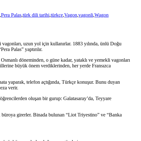
,
Pera Palas
,
türk dili tarihi
,
türkçe
,
Vagon
,
vagonli
,
Wagon
vagonları, uzun yol için kullanırlar. 1883 yılında, ünlü Doğu
Pera Palas” yaptırılır.
et, Osmanlı döneminden, o güne kadar, yataklı ve yemekli vagonları
dillerine büyük önem verdiklerinden, her yerde Fransızca
 hata yaparak, telefon açtığında, Türkçe konuşur. Bunu duyan
eza verir.
 öğrencilerden oluşan bir gurup: Galatasaray’da, Teyyare
ak büroya girerler. Binada bulunan “Liot Triyestino” ve “Banka