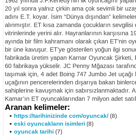
1962 yılında J.F.Kenedy’nin ilk oyuncağını yapan
20 yıl sonra yalnız çirkin ama çok sevimli bir uz
adını E.T. koyar. İsim “Dünya dışından” kelimeler
alınmıştır. ET kısa zamanda çocukların sevgilisi
vitrinlerinde yerini alır. Hayranlarının karşısına 
ayında bir film kahramanı olarak çıkan ET’nin o
bir üne kavuşur. ET’ye gösterilen yoğun ilgi son
fabrikada üretim yapan Karnar Oyuncak Şirketi, 
60 fabrikaya yükselir. JC Penny Mğazası tarafınd
taşımak için, 4 adet Boing 747 Jumbo Jet uçağı k
uçağının pencerelerinden dışarıya bakan binler
sahiplerine kavuşmak için sabırsızlanmaktadır. A
Kamar’ın ET oyuncaklarından 7 milyon adet satıl
Aranan kelimeler:
https://tarihinizinde com/oyuncak/
(8)
eski oyuncakların isimleri
(8)
oyuncak tarihi
(7)