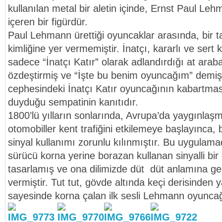
kullanılan metal bir aletin içinde, Ernst Paul Leh
içeren bir figürdür.
Paul Lehmann ürettiği oyuncaklar arasında, bir t
kimliğine yer vermemiştir. İnatçı, kararlı ve sert k
sadece “İnatçı Katır” olarak adlandırdığı at araba
özdeştirmiş ve “İşte bu benim oyuncağım” demişt
cephesindeki İnatçı Katır oyuncağının kabartmas
duyduğu sempatinin kanıtıdır.
1800’lü yılların sonlarında, Avrupa’da yaygınla
otomobiller kent trafiğini etkilemeye başlayınca,
sinyal kullanımı zorunlu kılınmıştır. Bu uygula
sürücü korna yerine borazan kullanan sinyalli bi
tasarlamış ve ona dilimizde düt düt anlamına g
vermiştir. Tut tut, gövde altında keçi derisinden 
sayesinde korna çalan ilk sesli Lehmann oyuncağ