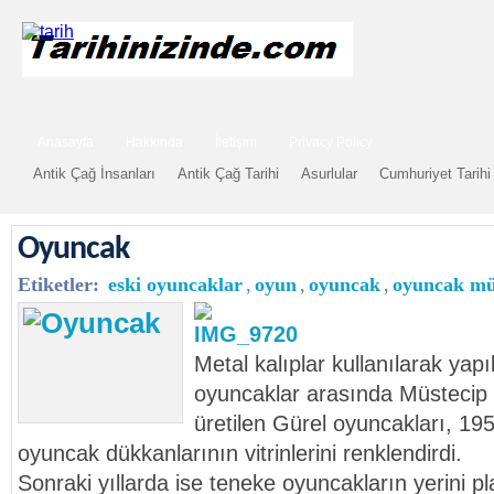
Anasayfa
Hakkında
İletişim
Privacy Policy
Antik Çağ İnsanları
Antik Çağ Tarihi
Asurlular
Cumhuriyet Tarihi
Oyuncak
Etiketler:
eski oyuncaklar
,
oyun
,
oyuncak
,
oyuncak mü
Metal kalıplar kullanılarak yap
oyuncaklar arasında Müstecip
üretilen Gürel oyuncakları, 1950’
oyuncak dükkanlarının vitrinlerini renklendirdi.
Sonraki yıllarda ise teneke oyuncakların yerini p