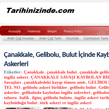
Anasayfa
Hakkında
İletişim
Privacy Policy
Antik Çağ İnsanları
Antik Çağ Tarihi
Asurlular
Cumhuriyet Tarihi
Çanakkale, Gelibolu, Bulut İçinde Kayb
Askerleri
Etiketler:
Çanakkale
,
çanakkale bulut
,
çanakkale gelib
ingiliz askeri
,
ÇANAKKALE SAVAŞI KAYBOLAN Bİ
Savaşları
,
çanakkaledeki kayıp tümen anıtı
,
GELİBOL
TEL NO
,
gelibolu askeri birlikler
,
gelibolu bulut
,
Gelib
askerler
,
geliboluda kaybolan ingiliz askerleri
,
gelibolu
taburu
,
hafik
,
ilginç gelibolu bulutu
,
ingiliz askeri tarih
kaybolduğu bulut
,
türk askeri ve ingiliz askeri