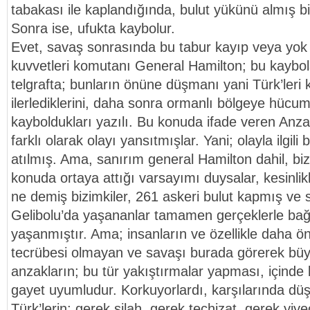
tabakası ile kaplandığında, bulut yükünü almış bi
Sonra ise, ufukta kaybolur.
Evet, savaş sonrasında bu tabur kayıp veya yok e
kuvvetleri komutanı General Hamilton; bu kaybola
telgrafta; bunların önüne düşmanı yani Türk’leri 
ilerlediklerini, daha sonra ormanlı bölgeye hücu
kayboldukları yazılı. Bu konuda ifade veren Anza
farklı olarak olayı yansıtmışlar. Yani; olayla ilgil
atılmış. Ama, sanırım general Hamilton dahil, biz
konuda ortaya attığı varsayımı duysalar, kesinlik
ne demiş bizimkiler, 261 askeri bulut kapmış ve s
Gelibolu’da yaşananlar tamamen gerçeklerle bağla
yaşanmıştır. Ama; insanların ve özellikle daha ö
tecrübesi olmayan ve savaşı burada görerek bü
anzakların; bu tür yakıştırmalar yapması, içinde b
gayet uyumludur. Korkuyorlardı, karşılarında düş
Türk’lerin; gerek silah, gerek teçhizat, gerek yiy