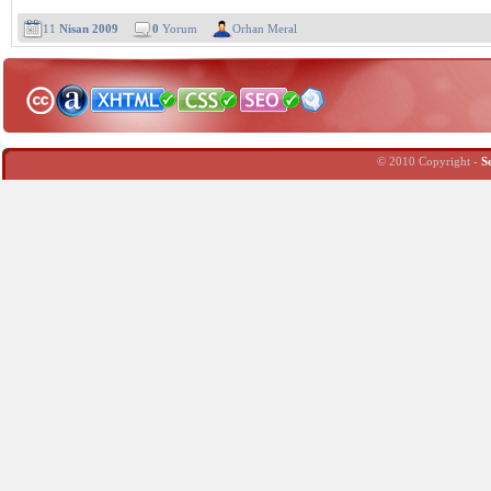
11
Nisan 2009
0
Yorum
Orhan Meral
© 2010 Copyright -
S