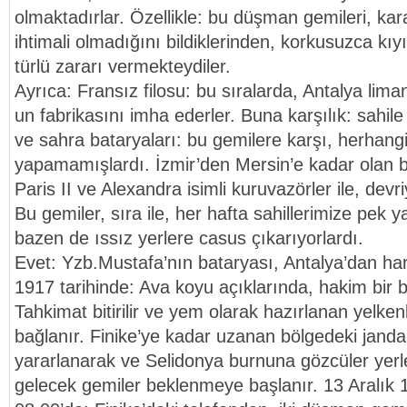
olmaktadırlar. Özellikle: bu düşman gemileri, kar
ihtimali olmadığını bildiklerinden, korkusuzca kı
türlü zararı vermekteydiler.
Ayrıca: Fransız filosu: bu sıralarda, Antalya lima
un fabrikasını imha ederler. Buna karşılık: sahile
ve sahra bataryaları: bu gemilere karşı, herhangi
yapamamışlardı. İzmir’den Mersin’e kadar olan b
Paris II ve Alexandra isimli kuruvazörler ile, devr
Bu gemiler, sıra ile, her hafta sahillerimize pek 
bazen de ıssız yerlere casus çıkarıyorlardı.
Evet: Yzb.Mustafa’nın bataryası, Antalya’dan har
1917 tarihinde: Ava koyu açıklarında, hakim bir b
Tahkimat bitirilir ve yem olarak hazırlanan yelkenl
bağlanır. Finike’ye kadar uzanan bölgedeki jand
yararlanarak ve Selidonya burnuna gözcüler yerle
gelecek gemiler beklenmeye başlanır. 13 Aralık 