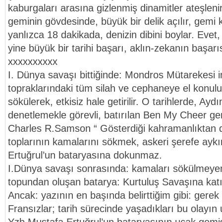
kaburgaları arasına gizlenmiş dinamitler ateşleni
geminin gövdesinde, büyük bir delik açılır, gemi 
yanlızca 18 dakikada, denizin dibini boylar. Evet
yine büyük bir tarihi başarı, aklın-zekanın başarı
xxxxxxxxxx
I. Dünya savaşı bittiğinde: Mondros Mütarekesi 
topraklarındaki tüm silah ve cephaneye el konulu
sökülerek, etkisiz hale getirilir. O tarihlerde, Aydın
denetlemekle görevli, batırılan Ben My Cheer ge
Charles R.Samson “ Gösterdiği kahramanlıktan d
toplarının kamalarını sökmek, askeri şerefe aykı
Ertuğrul’un bataryasına dokunmaz.
I.Dünya savaşı sonrasında: kamaları sökülmeye
topundan oluşan batarya: Kurtuluş Savaşına katılan
Ancak: yazının en başında belirttiğim gibi: gerek 
Fransızlar; tarih sürecinde yaşadıkları bu olayın