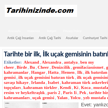
Anasayfa
Hakkında
İletişim
Privacy Policy
Antik Çağ İnsanları
Antik Çağ Tarihi
Asurlular
Cumhuriyet Tarihi
Tarihte bir ilk, İlk uçak gemisinin batırıl
Etiketler:
Alexand
,
Alexandra
,
antalya
,
ben my
cheer
,
Birde
,
Bu
,
Cheer
,
Denizcilik
,
gemifaciasıismet
,
g
kahramanlar
,
Hangar
,
Hatta
,
Hemen
,
Ilk
,
ilk batırıla
gemisi
,
ilk uçak gemisini batıran türk
,
ilk uçak gemisini
savaşı hikaye
,
Irlanda
,
Isabet
,
kahraman türk askerleri
topçuları
,
kahraman türkler
,
Kendi
,
Ki
,
Koca
,
mustafa
resim ve heykeltraşlık
,
paris 2
,
Paris Ii
,
Pek
,
tarihte bir
kahramanları
,
uçak gemisi
,
Yalan
,
Yolcu
,
yzb mustafa 
Evet: yanlız