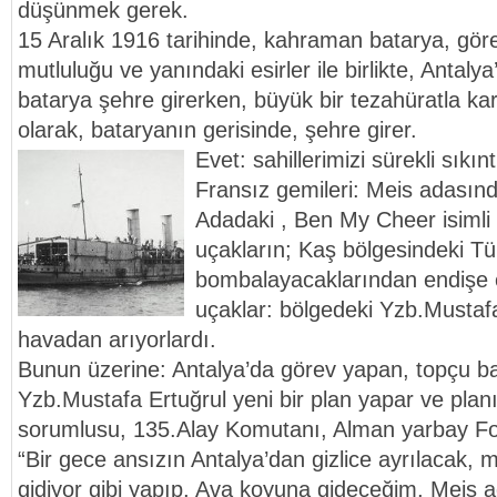
düşünmek gerek.
15 Aralık 1916 tarihinde, kahraman batarya, gör
mutluluğu ve yanındaki esirler ile birlikte, Antaly
batarya şehre girerken, büyük bir tezahüratla karş
olarak, bataryanın gerisinde, şehre girer.
Evet: sahillerimizi sürekli sıkın
Fransız gemileri: Meis adasında
Adadaki , Ben My Cheer isimli
uçakların; Kaş bölgesindeki Tü
bombalayacaklarından endişe ed
uçaklar: bölgedeki Yzb.Mustafa
havadan arıyorlardı.
Bunun üzerine: Antalya’da görev yapan, topçu b
Yzb.Mustafa Ertuğrul yeni bir plan yapar ve planı
sorumlusu, 135.Alay Komutanı, Alman yarbay Fon 
“Bir gece ansızın Antalya’dan gizlice ayrılacak, 
gidiyor gibi yapıp, Ava koyuna gideceğim, Meis a