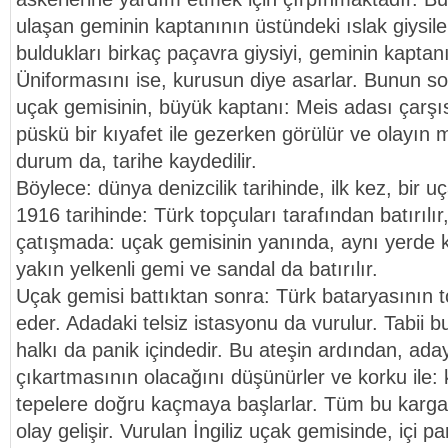
ulaşan geminin kaptanının üstündeki ıslak giysileri
buldukları birkaç paçavra giysiyi, geminin kaptanın
Üniformasını ise, kurusun diye asarlar. Bunun
uçak gemisinin, büyük kaptanı: Meis adası çarşıs
püskü bir kıyafet ile gezerken görülür ve olayın m
durum da, tarihe kaydedilir.
Böylece: dünya denizcilik tarihinde, ilk kez, bir u
1916 tarihinde: Türk topçuları tarafından batırılı
çatışmada: uçak gemisinin yanında, aynı yerde 
yakın yelkenli gemi ve sandal da batırılır.
Uçak gemisi battıktan sonra: Türk bataryasının t
eder. Adadaki telsiz istasyonu da vurulur. Tabii b
halkı da panik içindedir. Bu ateşin ardından, ada
çıkartmasının olacağını düşünürler ve korku ile
tepelere doğru kaçmaya başlarlar. Tüm bu kargaş
olay gelişir. Vurulan İngiliz uçak gemisinde, içi p