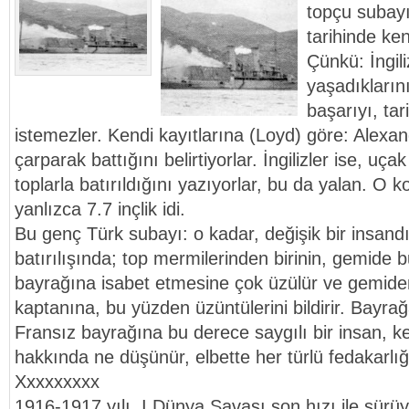
topçu subayın
tarihinde ke
Çünkü: İngili
yaşadıkların
başarıyı, ta
istemezler. Kendi kayıtlarına (Loyd) göre: Alexa
çarparak battığını belirtiyorlar. İngilizler ise, uça
toplarla batırıldığını yazıyorlar, bu da yalan. O k
yanlızca 7.7 inçlik idi.
Bu genç Türk subayı: o kadar, değişik bir insandır
batırılışında; top mermilerinden birinin, gemide 
bayrağına isabet etmesine çok üzülür ve gemide
kaptanına, bu yüzden üzüntülerini bildirir. Bayr
Fransız bayrağına bu derece saygılı bir insan, ke
hakkında ne düşünür, elbette her türlü fedakarlığ
Xxxxxxxxx
1916-1917 yılı, I.Dünya Savaşı son hızı ile sürü