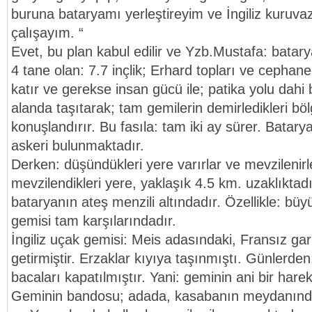
buruna bataryamı yerleştireyim ve İngiliz kuruv
çalışayım. “
Evet, bu plan kabul edilir ve Yzb.Mustafa: batary
4 tane olan: 7.7 inçlik; Erhard topları ve cephanele
katır ve gerekse insan gücü ile; patika yolu dah
alanda taşıtarak; tam gemilerin demirledikleri bö
konuşlandırır. Bu fasıla: tam iki ay sürer. Batar
askeri bulunmaktadır.
Derken: düşündükleri yere varırlar ve mevzilenir
mevzilendikleri yere, yaklaşık 4.5 km. uzaklıktadı
bataryanın ateş menzili altındadır. Özellikle: bü
gemisi tam karşılarındadır.
İngiliz uçak gemisi: Meis adasındaki, Fransız ga
getirmiştir. Erzaklar kıyıya taşınmıştı. Günlerde
bacaları kapatılmıştır. Yani: geminin ani bir har
Geminin bandosu; adada, kasabanın meydanında,