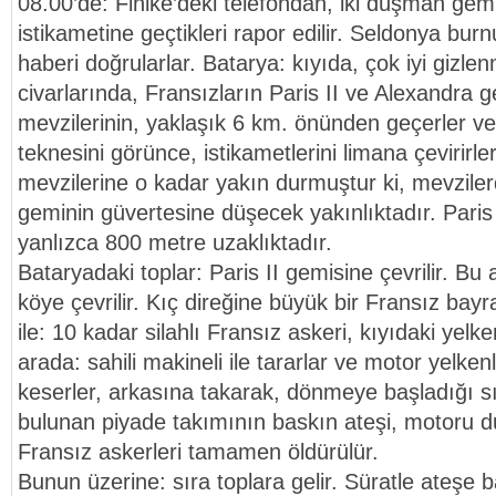
08.00’de: Finike’deki telefondan, iki düşman gem
istikametine geçtikleri rapor edilir. Seldonya bur
haberi doğrularlar. Batarya: kıyıda, çok iyi gizlen
civarlarında, Fransızların Paris II ve Alexandra g
mevzilerinin, yaklaşık 6 km. önünden geçerler ve
teknesini görünce, istikametlerini limana çevirirle
mevzilerine o kadar yakın durmuştur ki, mevzilerd
geminin güvertesine düşecek yakınlıktadır. Paris 
yanlızca 800 metre uzaklıktadır.
Bataryadaki toplar: Paris II gemisine çevrilir. Bu
köye çevrilir. Kıç direğine büyük bir Fransız bayrağ
ile: 10 kadar silahlı Fransız askeri, kıyıdaki yelke
arada: sahili makineli ile tararlar ve motor yelkenl
keserler, arkasına takarak, dönmeye başladığı s
bulunan piyade takımının baskın ateşi, motoru d
Fransız askerleri tamamen öldürülür.
Bunun üzerine: sıra toplara gelir. Süratle ateşe ba