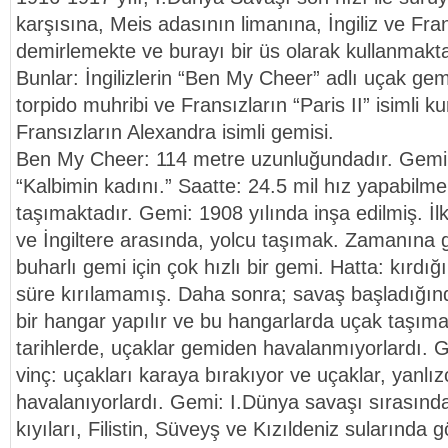
karşısına, Meis adasının limanına, İngiliz ve Fra
demirlemekte ve burayı bir üs olarak kullanmakta
Bunlar: İngilizlerin “Ben My Cheer” adlı uçak ge
torpido muhribi ve Fransızların “Paris II” isimli k
Fransızların Alexandra isimli gemisi.
Ben My Cheer: 114 metre uzunluğundadır. Gemin
“Kalbimin kadını.” Saatte: 24.5 mil hız yapabilme
taşımaktadır. Gemi: 1908 yılında inşa edilmiş. İl
ve İngiltere arasında, yolcu taşımak. Zamanına 
buharlı gemi için çok hızlı bir gemi. Hatta: kırdığ
süre kırılamamış. Daha sonra; savaş başladığın
bir hangar yapılır ve bu hangarlarda uçak taşıma
tarihlerde, uçaklar gemiden havalanmıyorlardı. 
vinç: uçakları karaya bırakıyor ve uçaklar, yanlı
havalanıyorlardı. Gemi: I.Dünya savaşı sırasınd
kıyıları, Filistin, Süveyş ve Kızıldeniz sularında g