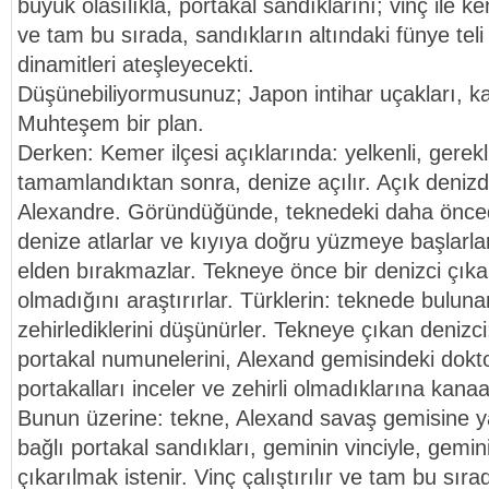
büyük olasılıkla, portakal sandıklarını; vinç ile k
ve tam bu sırada, sandıkların altındaki fünye teli
dinamitleri ateşleyecekti.
Düşünebiliyormusunuz; Japon intihar uçakları, ka
Muhteşem bir plan.
Derken: Kemer ilçesi açıklarında: yelkenli, gerek
tamamlandıktan sonra, denize açılır. Açık deniz
Alexandre. Göründüğünde, teknedeki daha öncede
denize atlarlar ve kıyıya doğru yüzmeye başlarlar.
elden bırakmazlar. Tekneye önce bir denizci çıkar
olmadığını araştırırlar. Türklerin: teknede bulun
zehirlediklerini düşünürler. Tekneye çıkan denizc
portakal numunelerini, Alexand gemisindeki dokto
portakalları inceler ve zehirli olmadıklarına kanaat
Bunun üzerine: tekne, Alexand savaş gemisine yakl
bağlı portakal sandıkları, geminin vinciyle, gemi
çıkarılmak istenir. Vinç çalıştırılır ve tam bu sı