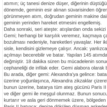
atımın; üç tanesi denize düşer, diğerinin düştüğ
dönemde, geminin esir alınan süvarisinden öğreni
görünmeyen atım, doğrudan geminin makine dair
geminin yerinden hareket etmesini engellemiş.
Daha sonraki, seri ateşte: atışlardan onda seki
Gemi; herhangi bir karşılık veremez, kaçmaya ça
bozulması nedeniyle, hareketleri yavaşlar. Her ik
sisle, kendisini gizlemeye çalışır. Ancak: yanlız
açılmayı becerebilir ve batar. Yapılan 145 atımd
değmiştir. 18 dakika süren bu mücadelenin sonu
cephaneliği de infilak eder. Gemi alabora olarak 
Bu arada, diğer gemi: Alexandra’ya gelince: batar
üzerine yoğunlaşınca, Alexandra zikzaklar çizer
bunun üzerine, batarya tüm ateş gücünü Paris II 
ve diğer gemi ile meşgul olunmaz. Bunun sonucu
kurtarır ve asla geri dönmemek üzere, bölgeden 
Paris II batınca: denize dökülen düşman askerler