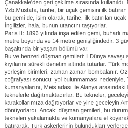
Çanakkale’den geri çekilme sırasında kullanıldı. 
Yzb.Mustafa, tarihe, bir uçak gemisini ilk batıran
bu gemi de, isim olarak, tarihe, ilk batırılan uçak 
İngilizler, hala, bunun utancını taşıyorlar.
Paris II: 1896 yılında inşa edilen gemi, buharlı ma
metre boyunda ve 14 metre genişliğindedir. 3 gü
başaltında bir yaşam bölümü var.
Bu ve benzeri düşman gemileri: I.Dünya savaşı 
kıyılarını sürekli denetim altında tutarlar. Türk mo
yerleşim birimleri, zaman zaman bombalanır. Özel
coğrafyası sonucu: yol bulunmaması nedeniyle, T
kumanyalarını, Meis adası ile Alanya arasındaki 
teknelerle dağıtmaktadırlar. Bu tekneler, geceleyi
karakollarımıza dağıtıyorlar ve yine geceleyin An
dönüyorlardı. Ancak: düşman gemileri, bu durumu b
tekneleri yakalamakta ve kumanyalara el koyarak
batırarak, Türk askerlerinin bulundukları yerler