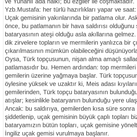
ve Yunanlı ada halkı; bu ezgiler ile coşmaktadır.
Yzb.Mustafa: her türlü hazırlıkları yapar ve saat: 
Uçak gemisinin yakınlarında bir patlama olur. Ask
önce, bu patlamanın bir hava saldırısı olduğunu s
bataryasının ateşi olduğu asla akıllarına gelmez
dik zirvelere topların ve mermilerin yanlızca bir ç
çıkarılmasının mümkün olabileceğini düşünüyorla
Oysa, Türk topçusunun, nişan alma amaçlı sallad
patlamasıdır bu. Hemen ardından: top mermileri
gemilerin üzerine yağmaya başlar. Türk topçusunu
öylesine yüksek ve uzaktır ki, Meis adası kıyıların
gemilerinden, Türk topçu bataryasının bulunduğ
atışlar; kesinlikle bataryanın bulunduğu yere ula
Ancak: bu saldırıya, gemilerden kısa süre sonra k
şiddetlenip, uçak gemisinin büyük çaplı topları b
bataryamızın bütün topları, uçak gemisine yönelti
İngiliz uçak gemisi vurulmaya başlanır.