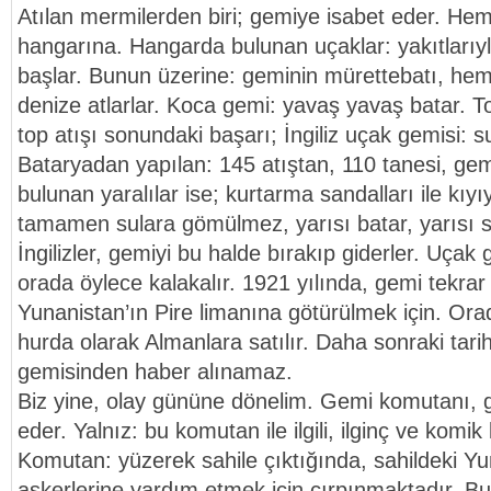
Atılan mermilerden biri; gemiye isabet eder. He
hangarına. Hangarda bulunan uçaklar: yakıtlarıyl
başlar. Bunun üzerine: geminin mürettebatı, hem
denize atlarlar. Koca gemi: yavaş yavaş batar. To
top atışı sonundaki başarı; İngiliz uçak gemisi: 
Bataryadan yapılan: 145 atıştan, 110 tanesi, ge
bulunan yaralılar ise; kurtarma sandalları ile kıyı
tamamen sulara gömülmez, yarısı batar, yarısı su
İngilizler, gemiyi bu halde bırakıp giderler. Uçak 
orada öylece kalakalır. 1921 yılında, gemi tekrar
Yunanistan’ın Pire limanına götürülmek için. Orad
hurda olarak Almanlara satılır. Daha sonraki tar
gemisinden haber alınamaz.
Biz yine, olay gününe dönelim. Gemi komutanı, g
eder. Yalnız: bu komutan ile ilgili, ilginç ve komik
Komutan: yüzerek sahile çıktığında, sahildeki Yuna
askerlerine yardım etmek için çırpınmaktadır. Bu