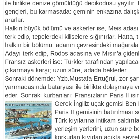
ile birlikte denize gömüldüğü dedikodusu yayılır
gençleri, bu karmaşada: geminin enkazına dalışl
ararlar.
Halkın büyük bölümü ve askerler ise, Meis adas
terk edip, tepelerdeki kiliselere sığınırlar. Hatt
halkın bir bölümü: adanın çevresindeki mağarala
Adayı terk edip, Rodos adasına ve Mısır’a gidenler
Fransız askerleri ise: Türkler tarafından yapılac
çıkarmaya karşı; uzun süre, adada beklerler.
Sonraki dönemde: Yzb.Mustafa Ertuğrul, zor şart
yarımadasında bataryası ile birlikte dolaşmaya
eder. Sonraki kurbanları: Fransızların Paris II isim
Gerek İngiliz uçak gemisi Ben
Paris II gemisinin batırılması
Türk kıyılarına intikam saldırıl
yerleşim yerlerini, uzun süre b
korkudan kıyıdan açıkta seyre