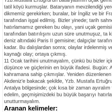
Yzb.Mustafa Ertuğrul’un bataryasının uçak gemis
tatil köyü kurmuşlar. Bataryanın mevzilendiği yerd
dikmemiz gerekirken; buralar, bir İngiliz ve bir Fr
tarafından işgal edilmiş. Bizler yinede; tarih sah
hatırlamamız gereken bu olayı, yani uçak gemisi
tarafından batırılışını uzun süre unutmuşuz, ta k
deniz altındaki Paris II gemisine; dalgıçlar tarafı
kadar. Bu dalışlardan sonra; olaylar irdelenmiş v
kaynağı olay; ortaya çıkmış.
11 Ocak tarihini unutmayalım, çünkü bu bizler için
düşünce ve güçlerinin en büyük ifadesi. Bugün: An
kahramana sahip çıkmışlar. Yeniden düzenlenen 
Akdeniz’e bakacak şekilde, Yzb. Mustafa Ertuğrul’u
Antalya bölgesinde; çok kısa bir zaman ayıralım 
edelim, geçmişimizdeki bu büyük başarıyı hatırlay
unutturmayalım.
Aranan kelimeler: