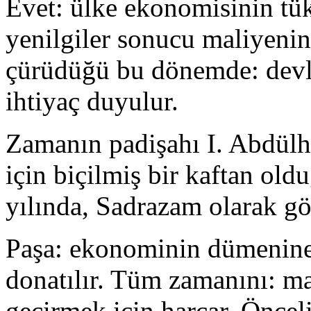
Evet: ülke ekonomisinin tüke
yenilgiler sonucu maliyenin
çürüdüğü bu dönemde: devle
ihtiyaç duyulur.
Zamanın padişahı I. Abdülh
için biçilmiş bir kaftan ol
yılında, Sadrazam olarak gör
Paşa: ekonominin dümenine g
donatılır. Tüm zamanını: mal
geçirmek için harcar. Önceli