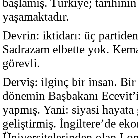
başlamış. Türkiye; tarihinin
yaşamaktadır.
Devrin: iktidarı: üç partid
Sadrazam elbette yok. Kema
görevli.
Derviş: ilginç bir insan. Bi
dönemin Başbakanı Ecevit’
yapmış. Yani: siyasi hayata
geliştirmiş. İngiltere’de e
Üniversitelerinden olan L