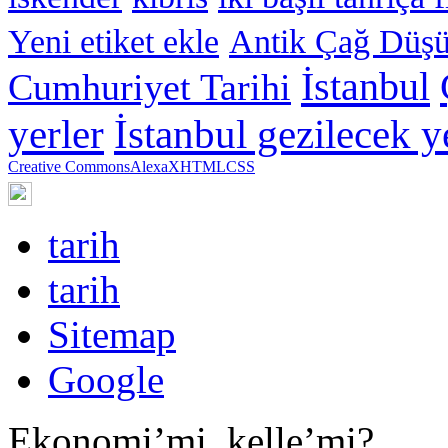
Yeni etiket ekle
Antik Çağ Düşü
İstanbul
Cumhuriyet Tarihi
yerler
İstanbul gezilecek y
Creative Commons
Alexa
XHTML
CSS
tarih
tarih
Sitemap
Google
Ekonomi’mi, kelle’mi?