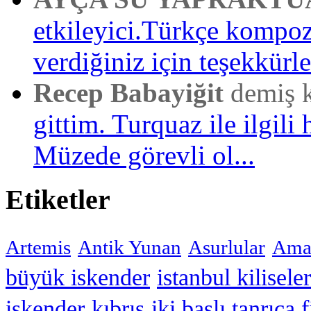
etkileyici.Türkçe kompo
verdiğiniz için teşekkürler
Recep Babayiğit
demiş 
gittim. Turquaz ile ilgili 
Müzede görevli ol...
Etiketler
Artemis
Antik Yunan
Asurlular
Amar
büyük iskender
istanbul kiliseler
iskender
kıbrıs
iki başlı tanrıça 