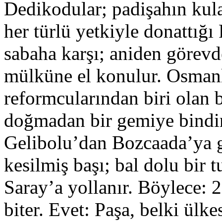
Dedikodular; padişahın kula
her türlü yetkiyle donattığ
sabaha karşı; aniden görevde
mülküne el konulur. Osmanlı
reformcularından biri olan 
doğmadan bir gemiye bindiri
Gelibolu’dan Bozcaada’ya g
kesilmiş başı; bal dolu bir 
Saray’a yollanır. Böylece: 2
biter. Evet: Paşa, belki ülk