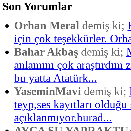
Son Yorumlar
Orhan Meral
demiş ki;
için çok teşekkürler. Orh
Bahar Akbaş
demiş ki;
anlamını çok araştırdım
bu yatta Atatürk...
YaseminMavi
demiş ki;
teyp,ses kayıtları olduğu 
açıklanmıyor.burad...
AYÇA SU YAPRAKTU