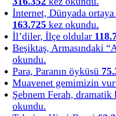
316.352
kez okundu.
İnternet, Dünyada ortaya ç
163.725
kez okundu.
İl’diler, İlçe oldular
118.
Beşiktaş, Armasındaki “
okundu.
Para, Paranın öyküsü
75.
Muavenet gemimizin vu
Şebnem Ferah, dramatik b
okundu.