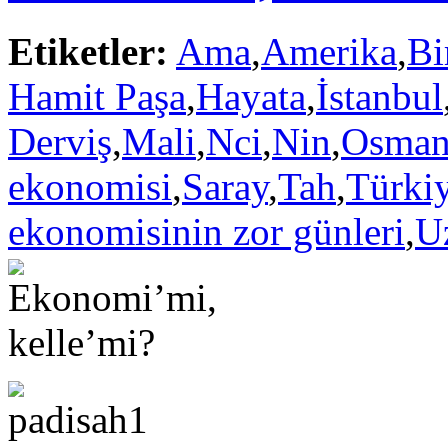
Etiketler:
Ama
,
Amerika
,
Bi
Hamit Paşa
,
Hayata
,
İstanbul
Derviş
,
Mali
,
Nci
,
Nin
,
Osman
ekonomisi
,
Saray
,
Tah
,
Türki
ekonomisinin zor günleri
,
U