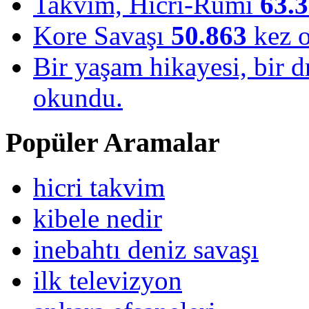
Takvim, Hicri-Rumi
63.
Kore Savaşı
50.863
kez 
Bir yaşam hikayesi, bir
okundu.
Popüler Aramalar
hicri takvim
kibele nedir
inebahtı deniz savaşı
ilk televizyon