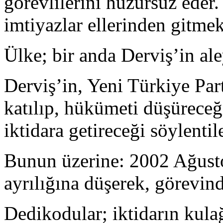
görevlilerini huzursuz eder
imtiyazlar ellerinden gitmek
Ülke; bir anda Derviş’in ale
Derviş’in, Yeni Türkiye Part
katılıp, hükümeti düşüreceği
iktidara getireceği söylentil
Bunun üzerine: 2002 Ağustos
ayrılığına düşerek, görevind
Dedikodular; iktidarın kulağ