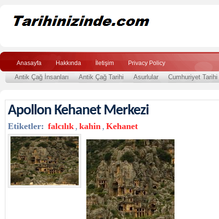
Anasayfa
Hakkında
İletişim
Privacy Policy
Antik Çağ İnsanları
Antik Çağ Tarihi
Asurlular
Cumhuriyet Tarihi
Apollon Kehanet Merkezi
Etiketler:
falcılık
,
kahin
,
Kehanet