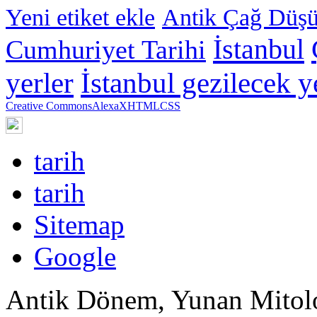
Yeni etiket ekle
Antik Çağ Düşü
İstanbul
Cumhuriyet Tarihi
yerler
İstanbul gezilecek y
Creative Commons
Alexa
XHTML
CSS
tarih
tarih
Sitemap
Google
Antik Dönem, Yunan Mitoloj