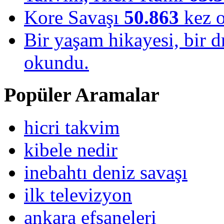
Kore Savaşı
50.863
kez 
Bir yaşam hikayesi, bir
okundu.
Popüler Aramalar
hicri takvim
kibele nedir
inebahtı deniz savaşı
ilk televizyon
ankara efsaneleri