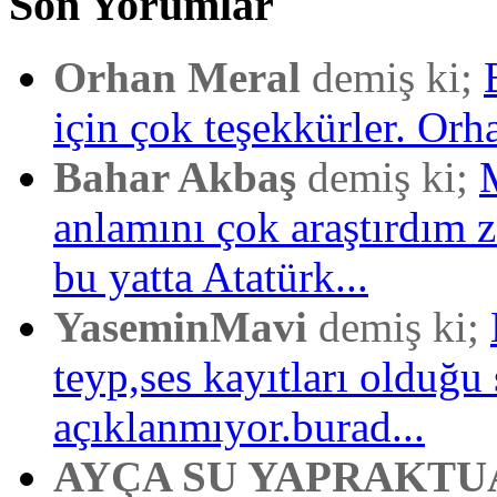
Son Yorumlar
Orhan Meral
demiş ki;
için çok teşekkürler. Orh
Bahar Akbaş
demiş ki;
anlamını çok araştırdım
bu yatta Atatürk...
YaseminMavi
demiş ki;
teyp,ses kayıtları olduğu 
açıklanmıyor.burad...
AYÇA SU YAPRAKTU