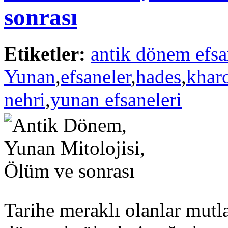
sonrası
Etiketler:
antik dönem efsa
Yunan
,
efsaneler
,
hades
,
khar
nehri
,
yunan efsaneleri
Tarihe meraklı olanlar mutla