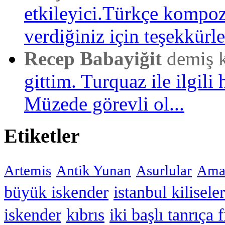
etkileyici.Türkçe kompo
verdiğiniz için teşekkürler
Recep Babayiğit
demiş 
gittim. Turquaz ile ilgili 
Müzede görevli ol...
Etiketler
Artemis
Antik Yunan
Asurlular
Amar
büyük iskender
istanbul kiliseler
iskender
kıbrıs
iki başlı tanrıça 