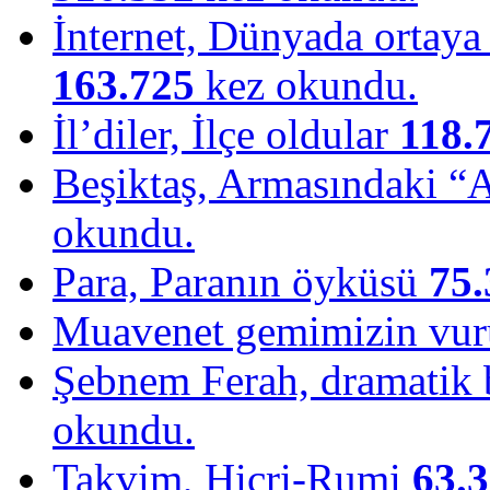
İnternet, Dünyada ortaya ç
163.725
kez okundu.
İl’diler, İlçe oldular
118.
Beşiktaş, Armasındaki “
okundu.
Para, Paranın öyküsü
75.
Muavenet gemimizin vu
Şebnem Ferah, dramatik b
okundu.
Takvim, Hicri-Rumi
63.