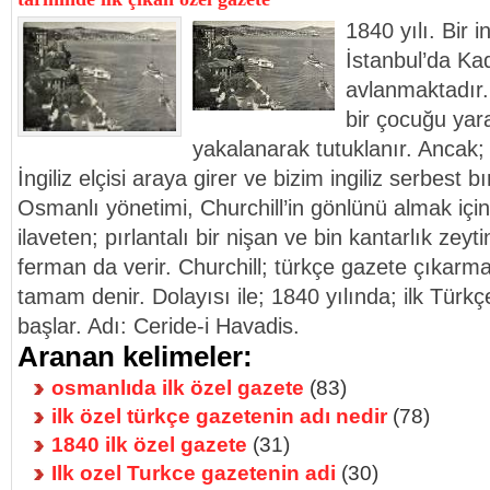
1840 yılı. Bir i
İstanbul’da Ka
avlanmaktadır.
bir çocuğu yara
yakalanarak tutuklanır. Ancak
İngiliz elçisi araya girer ve bizim ingiliz serbest b
Osmanlı yönetimi, Churchill’in gönlünü almak içi
ilaveten; pırlantalı bir nişan ve bin kantarlık zeytin
ferman da verir. Churchill; türkçe gazete çıkarmak
tamam denir. Dolayısı ile; 1840 yılında; ilk Türk
başlar. Adı: Ceride-i Havadis.
Aranan kelimeler:
osmanlıda ilk özel gazete
(83)
ilk özel türkçe gazetenin adı nedir
(78)
1840 ilk özel gazete
(31)
Ilk ozel Turkce gazetenin adi
(30)