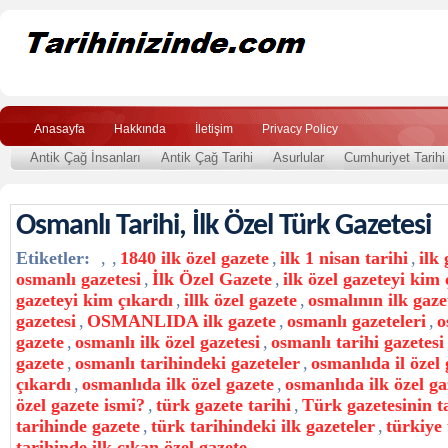
Anasayfa
Hakkında
İletişim
Privacy Policy
Antik Çağ İnsanları
Antik Çağ Tarihi
Asurlular
Cumhuriyet Tarihi
Osmanlı Tarihi, İlk Özel Türk Gazetesi
Etiketler:
,
,
1840 ilk özel gazete
,
ilk 1 nisan tarihi
,
ilk 
osmanlı gazetesi
,
İlk Özel Gazete
,
ilk özel gazeteyi kim
gazeteyi kim çıkardı
,
illk özel gazete
,
osmalının ilk gaze
gazetesi
,
OSMANLIDA ilk gazete
,
osmanlı gazeteleri
,
o
gazete
,
osmanlı ilk özel gazetesi
,
osmanlı tarihi gazetesi
gazete
,
osmanlı tarihindeki gazeteler
,
osmanlıda il özel
çıkardı
,
osmanlıda ilk özel gazete
,
osmanlıda ilk özel ga
özel gazete ismi?
,
türk gazete tarihi
,
Türk gazetesinin t
tarihinde gazete
,
türk tarihindeki ilk gazeteler
,
türkiye 
tarihinde ilk çıkan özel gazete