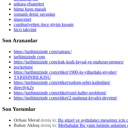
ankara efsaneleri
hüma kuşu masalı
osmanlı deniz savaşları
muavenet
cumhuriyetten önce giyim kuşam
hicri takvimi
Son Arananlar
https://tarihinizinde com/satranc/
tarihinizinde com
https://tarihinizinde com/irak-krali-faysal-ve-mahzun-prenses/
pocketsnw
https://tarihinizinde com/etiket/1900-lu-yillardaki-giysiler/
TARIHINBILKISU
https://tarihinizinde com/etiket/sodom-sehri-kalintilari/
directlyk2v
https://tarihinizinde com/etiket/ozel-haller-problemi/
https://tarihinizinde com/etiket/2-mahmut-kiyafet-devrimi/
Son Yorumlar
Orhan Meral
demiş ki;
Bu güzel ve aydınlatıcı mesajınız için 
Bahar Akbaş
demiş ki;
Merhabalar Bu yatın isminin anlamını 