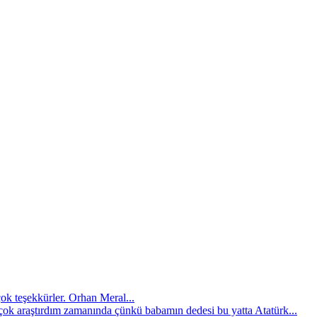
çok teşekkürler. Orhan Meral...
çok araştırdım zamanında çünkü babamın dedesi bu yatta Atatürk...