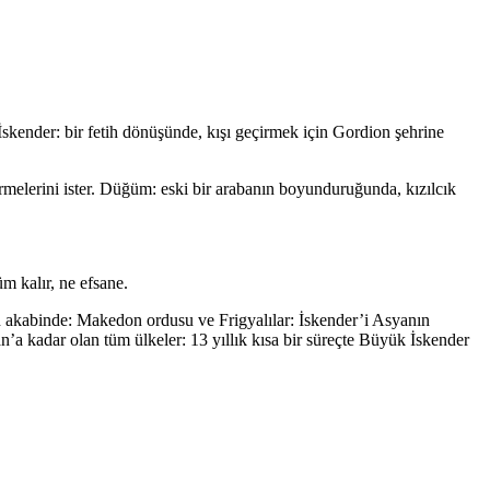
skender: bir fetih dönüşünde, kışı geçirmek için Gordion şehrine
melerini ister. Düğüm: eski bir arabanın boyunduruğunda, kızılcık
m kalır, ne efsane.
n akabinde: Makedon ordusu ve Frigyalılar: İskender’i Asyanın
n’a kadar olan tüm ülkeler: 13 yıllık kısa bir süreçte Büyük İskender