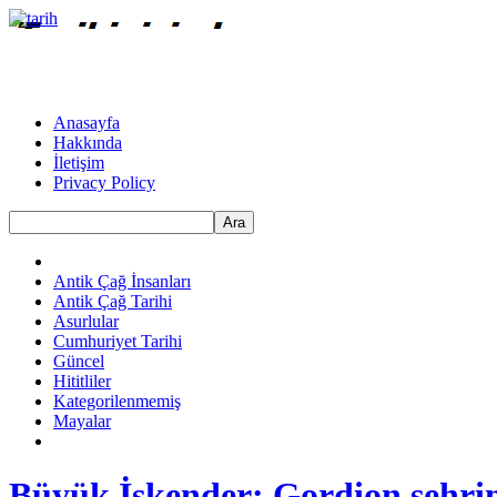
Anasayfa
Hakkında
İletişim
Privacy Policy
Ara
Antik Çağ İnsanları
Antik Çağ Tarihi
Asurlular
Cumhuriyet Tarihi
Güncel
Hititliler
Kategorilenmemiş
Mayalar
Büyük İskender: Gordion şehri