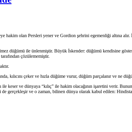
akim olan Persleri yener ve Gordion şehrini egemenliği altına alır. İ
ülmez düğümü ile ünlenmiştir. Büyük İskender: düğümü kendisine göster
e tarafından çözülememiştir.
ktır.
nda, kılıcını çeker ve hızla düğüme vurur, düğüm parçalanır ve ne düğü
e keser ve dünyaya “kılıç” ile hakim olacağının işaretini verir. Bunu
 de gerçekleşir ve o zaman, bilinen dünya olarak kabul edilen: Hindista