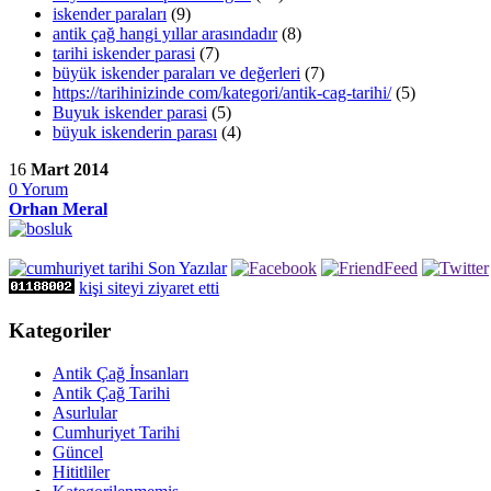
iskender paraları
(9)
antik çağ hangi yıllar arasındadır
(8)
tarihi iskender parasi
(7)
büyük iskender paraları ve değerleri
(7)
https://tarihinizinde com/kategori/antik-cag-tarihi/
(5)
Buyuk iskender parasi
(5)
büyuk iskenderin parası
(4)
16
Mart 2014
0
Yorum
Orhan Meral
kişi siteyi ziyaret etti
Kategoriler
Antik Çağ İnsanları
Antik Çağ Tarihi
Asurlular
Cumhuriyet Tarihi
Güncel
Hititliler