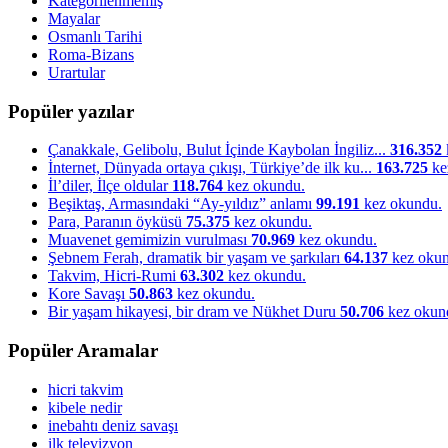
Kategorilenmemiş
Mayalar
Osmanlı Tarihi
Roma-Bizans
Urartular
Popüler yazılar
Çanakkale, Gelibolu, Bulut İçinde Kaybolan İngiliz...
316.352
İnternet, Dünyada ortaya çıkışı, Türkiye’de ilk ku...
163.725
ke
İl’diler, İlçe oldular
118.764
kez okundu.
Beşiktaş, Armasındaki “Ay-yıldız” anlamı
99.191
kez okundu.
Para, Paranın öyküsü
75.375
kez okundu.
Muavenet gemimizin vurulması
70.969
kez okundu.
Şebnem Ferah, dramatik bir yaşam ve şarkıları
64.137
kez okun
Takvim, Hicri-Rumi
63.302
kez okundu.
Kore Savaşı
50.863
kez okundu.
Bir yaşam hikayesi, bir dram ve Nükhet Duru
50.706
kez okun
Popüler Aramalar
hicri takvim
kibele nedir
inebahtı deniz savaşı
ilk televizyon