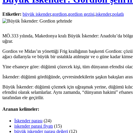
Etiketler:
büyük iskender
,
gordion
,
gordion gezisi
,
iskender
,
polatlı
MÖ.333 yılında, Makedonya kralı Büyük İskender: Anadolu’da bölgeye h
uğrar.
Gordios ve Midas’ın yönettiği Frig krallığının başkenti Gordion: çöz
ağacı dallarıyla ve büyük bir ustalıkla atılmıştır ve o güne kadar kims
Yine efsaneye göre: düğümü çözecek kişi, tüm dünyanın efendisi olaca
İskender: düğümü gördüğünde, çevresindekilerin şaşkın bakışları arası
Büyük İskender: düğümü çözmek için uğraşmak yerine, düğümü kılıcı il
efendisi olarak selamlarlar. Aynı zamanda, “dünyanın hakimi” efsanesi
tarafından ele geçirilir.
Aranan kelimeler:
İskender parası
(24)
iskender parasi fiyatı
(15)
büyük iskender parası değeri
(12)