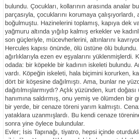
bulundu. Çocukları, kollarının arasında analar b
parçasıyla, çocuklarını korumaya çalışıyorlardı,
boğulmuştu. Hazinelerini toplamış, kapıya dek var
yağmuru altında yığılıp kalmış erkekler ve kadınla
son güçleriyle, mücevherlerini, altınlarını kavrıy
Hercules kapısı önünde, ölü üstüne ölü bulundu. B
ağırlıklarıyla ezen ev eşyalarını yüklenmişlerdi. K
odada: bir köpekle bir kadının iskeleti bulundu.
vardı. Köpeğin iskeleti, hala biçimini korurken, k
dört bir köşesine dağılmıştı. Ama, bunlar ne yüz
dağıtılmışlarmıydı? Açlık yüzünden, kurt doğası
hanımına saldırmış, onu yemiş ve ölümden bir 
bir yerde, bir cenaze töreni yarım kalmıştı. Cenaz
yataklara uzanmışlardı. Bu kendi cenaze törenine 
sonra yine öylece bulundular.
Evler; İsis Tapınağı, tiyatro, hepsi içinde oturduk