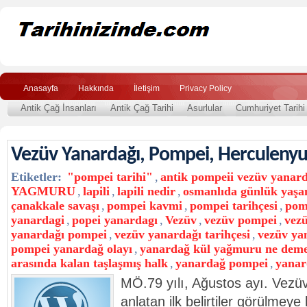
Anasayfa
Hakkında
İletişim
Privacy Policy
Antik Çağ İnsanları
Antik Çağ Tarihi
Asurlular
Cumhuriyet Tarihi
Vezüv Yanardağı, Pompei, Herculeny
Etiketler:
"pompei tarihi"
,
antik pompeii vezüv yanar
YAGMURU
,
lapili
,
lapili nedir
,
osmanlıda günlük yaş
çanakkale savaşı
,
pompei kavmi
,
pompei tarihçesi
,
pom
yanardagi
,
popei yanardagı
,
Vezüv
,
vezüv pompei
,
vez
yanardağı pompei
,
vezüv yanardağı tarihçesi
,
vezüv yan
pompei yanardağ olayı
,
yanardağ kül yağmuru ne dem
arasında kalan taşlaşmış halk
,
yanardağ pompei
,
yanar
MÖ.79 yılı, Ağustos ayı. Vezüv
anlatan ilk belirtiler görülmey