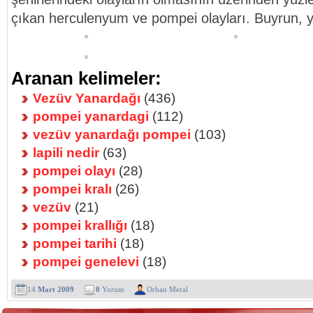
çıkan herculenyum ve pompei olayları. Buyrun, y
Aranan kelimeler:
Vezüv Yanardağı
(436)
pompei yanardagi
(112)
vezüv yanardağı pompei
(103)
lapili nedir
(63)
pompei olayı
(28)
pompei kralı
(26)
vezüv
(21)
pompei krallığı
(18)
pompei tarihi
(18)
pompei genelevi
(18)
14
Mart 2009
0
Yorum
Orhan Meral