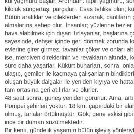
kül yağmuru başlar. Ardından: lapili yağmuru, son
kiloluk süngertaşı parçaları. Esas tehlike olan; k
Bütün aralıklar ve dileklerden sızarak, canlıların 
almalarına sebep olur. İnsanlar; yüzlerine bezler
hava alabilmek için dışarı fırlayanlar, başlarına ço
sayesinde, dehşet içinde geri dönmek zorunda ka
evlerine girer girmez, tavanlar çöker ve onları al
ise, merdiven direklerinin ve revakların altında, 
süre daha yaşarlar. Kükürt buharları, sonra, onl
ulaşıp, gemiler ile kaçmaya çalışanların bindikler
oluşan büyük dalgalar ile yeniden kıyıya ve hatta
tam ortasına geri atılırlar ve ölürler.
48 saat sonra, güneş yeniden görünür. Ama, art
Pompei şehirleri yoktur. 18 km. çapındaki bir ala
olmuş, tarlalar örtülmüştür. Gök; gene eskisi gib
ince bir duman süzülmektedir.
Bir kenti, gündelik yaşamın bütün işleyiş yönleriyl