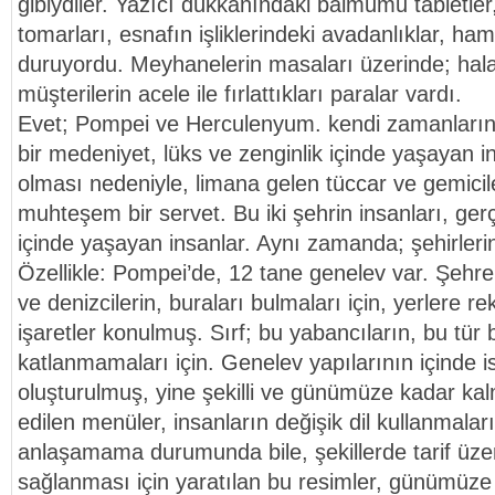
gibiydiler. Yazıcı dükkanındaki balmumu tabletler,
tomarları, esnafın işliklerindeki avadanlıklar, h
duruyordu. Meyhanelerin masaları üzerinde; hala
müşterilerin acele ile fırlattıkları paralar vardı.
Evet; Pompei ve Herculenyum. kendi zamanlar
bir medeniyet, lüks ve zenginlik içinde yaşayan in
olması nedeniyle, limana gelen tüccar ve gemici
muhteşem bir servet. Bu iki şehrin insanları, ger
içinde yaşayan insanlar. Aynı zamanda; şehirler
Özellikle: Pompei’de, 12 tane genelev var. Şehre
ve denizcilerin, buraları bulmaları için, yerlere 
işaretler konulmuş. Sırf; bu yabancıların, bu tür 
katlanmamaları için. Genelev yapılarının içinde is
oluşturulmuş, yine şekilli ve günümüze kadar kalmı
edilen menüler, insanların değişik dil kullanmala
anlaşamama durumunda bile, şekillerde tarif üz
sağlanması için yaratılan bu resimler, günümüze