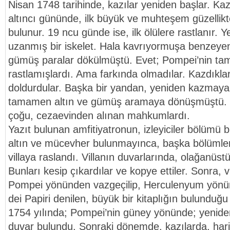
Nisan 1748 tarihinde, kazılar yeniden başlar. Ka
altıncı gününde, ilk büyük ve muhteşem güzellikt
bulunur. 19 ncu günde ise, ilk ölülere rastlanır.
uzanmış bir iskelet. Hala kavrıyormuşa benzeyen 
gümüş paralar dökülmüştü. Evet; Pompei’nin tam
rastlamışlardı. Ama farkında olmadılar. Kazdıkla
doldurdular. Başka bir yandan, yeniden kazmaya 
tamamen altın ve gümüş aramaya dönüşmüştü. Ç
çoğu, cezaevinden alınan mahkumlardı.
Yazıt bulunan amfitiyatronun, izleyiciler bölümü 
altın ve mücevher bulunmayınca, başka bölümler
villaya raslandı. Villanın duvarlarında, olağanüstü
Bunları kesip çıkardılar ve kopye ettiler. Sonra, v
Pompei yönünden vazgeçilip, Herculenyum yönün
dei Papiri denilen, büyük bir kitaplığın bulunduğu v
1754 yılında; Pompei’nin güney yönünde; yenide
duvar bulundu. Sonraki dönemde, kazılarda, hari