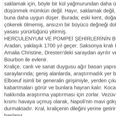
saklamak için, böyle bir kül yağmurundan daha ü
düşünmek mümkün değil. Hayır, saklamak değil,
buna daha uygun düşer. Burada; eski kent, doğa
çökerek ölmemiş, ansızın bir büyücü değneği 
yasası yürürlüğünü yitirmiş.
HERCULENYUM VE POMPEİ ŞEHİRLERİNİN 
Aradan, yaklaşık 1700 yıl geçer. Saksonya kralı I
Amalia Christine, Dresten’deki saraydan ayrılır ve
Bourbon ile evlenir.
Kraliçe, canlı ve sanat duygusu ağır basan yapısı
saraylarında; geniş alanlarda, araştırmadık yer
Elboeuf isimli bir generalin girişimiyle, yerden çık
kabartmaları görür ve bunlara hayran kalır. Kocas
hakkında araştırma yaptırması için zorlar. Vezüv
kısmı havaya uçmuş olarak, Napoli’nin mavi gök
durmaktadır. Kral, kraliçenin dileğini yerine getir
başlanır.