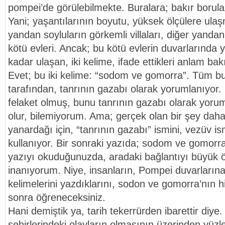
pompei’de görülebilmekte. Buralara; bakır borular
Yani; yaşantılarının boyutu, yüksek ölçülere ulaş
yandan soyluların görkemli villaları, diğer yandan 
kötü evleri. Ancak; bu kötü evlerin duvarlarında
kadar ulaşan, iki kelime, ifade ettikleri anlam b
Evet; bu iki kelime: “sodom ve gomorra”. Tüm bu 
tarafından, tanrının gazabı olarak yorumlanıyor.
felaket olmuş, bunu tanrının gazabı olarak yor
olur, bilemiyorum. Ama; gerçek olan bir şey daha 
yanardağı için, “tanrının gazabı” ismini, vezüv 
kullanıyor. Bir sonraki yazıda; sodom ve gomorr
yazıyı okuduğunuzda, aradaki bağlantıyı büyük 
inanıyorum. Niye, insanların, Pompei duvarları
kelimelerini yazdıklarını, sodon ve gomorra’nın 
sonra öğreneceksiniz.
Hani demiştik ya, tarih tekerrürden ibarettir diy
şehirlerindeki olayların olmasının üzerinden yüzl