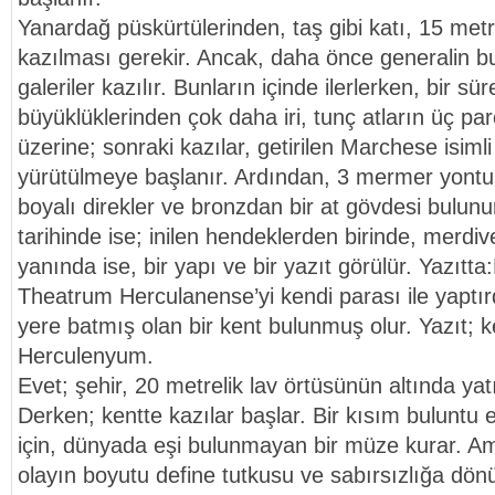
Yanardağ püskürtülerinden, taş gibi katı, 15 metre
kazılması gerekir. Ancak, daha önce generalin 
galeriler kazılır. Bunların içinde ilerlerken, bir s
büyüklüklerinden çok daha iri, tunç atların üç pa
üzerine; sonraki kazılar, getirilen Marchese isim
yürütülmeye başlanır. Ardından, 3 mermer yontu,
boyalı direkler ve bronzdan bir at gövdesi bulunu
tarihinde ise; inilen hendeklerden birinde, merdi
yanında ise, bir yapı ve bir yazıt görülür. Yazıtta
Theatrum Herculanense’yi kendi parası ile yaptırd
yere batmış olan bir kent bulunmuş olur. Yazıt; k
Herculenyum.
Evet; şehir, 20 metrelik lav örtüsünün altında yat
Derken; kentte kazılar başlar. Bir kısım buluntu el
için, dünyada eşi bulunmayan bir müze kurar. A
olayın boyutu define tutkusu ve sabırsızlığa dön