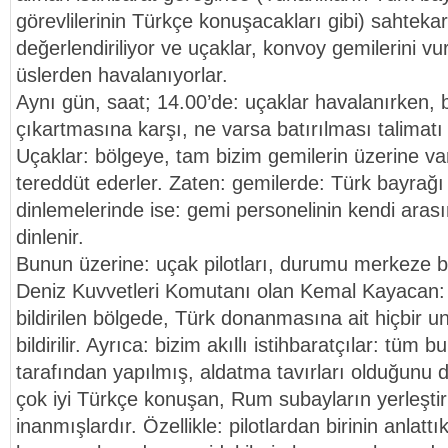
görevlilerinin Türkçe konuşacakları gibi) sahtekar
değerlendiriliyor ve uçaklar, konvoy gemilerini v
üslerden havalanıyorlar.
Aynı gün, saat; 14.00’de: uçaklar havalanırken, 
çıkartmasına karşı, ne varsa batırılması talimatı v
Uçaklar: bölgeye, tam bizim gemilerin üzerine var
tereddüt ederler. Zaten: gemilerde: Türk bayrağı çe
dinlemelerinde ise: gemi personelinin kendi aras
dinlenir.
Bunun üzerine: uçak pilotları, durumu merkeze bil
Deniz Kuvvetleri Komutanı olan Kemal Kayacan: p
bildirilen bölgede, Türk donanmasına ait hiçbir 
bildirilir. Ayrıca: bizim akıllı istihbaratçılar: tüm b
tarafından yapılmış, aldatma tavırları olduğunu 
çok iyi Türkçe konuşan, Rum subayların yerleştiril
inanmışlardır. Özellikle: pilotlardan birinin anlattıkl