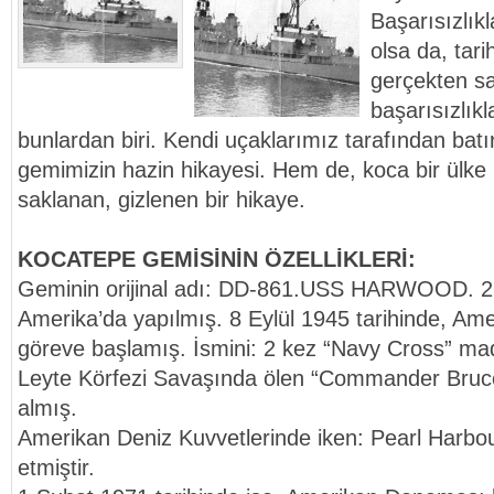
Başarısızlık
olsa da, tari
gerçekten s
başarısızlıkl
bunlardan biri. Kendi uçaklarımız tarafından batı
gemimizin hazin hikayesi. Hem de, koca bir ülke h
saklanan, gizlenen bir hikaye.
KOCATEPE GEMİSİNİN ÖZELLİKLERİ:
Geminin orijinal adı: DD-861.USS HARWOOD. 22
Amerika’da yapılmış. 8 Eylül 1945 tarihinde, A
göreve başlamış. İsmini: 2 kez “Navy Cross” ma
Leyte Körfezi Savaşında ölen “Commander Bruc
almış.
Amerikan Deniz Kuvvetlerinde iken: Pearl Harbo
etmiştir.