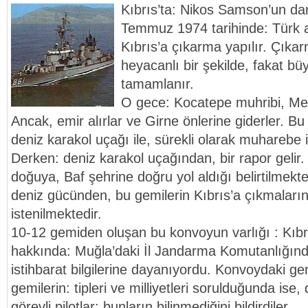
Kıbrıs’ta: Nikos Samson’un da
Temmuz 1974 tarihinde: Türk as
Kıbrıs’a çıkarma yapılır. Çıkar
heyacanlı bir şekilde, fakat bü
tamamlanır.
O gece: Kocatepe muhribi, Me
Ancak, emir alırlar ve Girne önlerine giderler. 
deniz karakol uçağı ile, sürekli olarak muharebe 
Derken: deniz karakol uçağından, bir rapor gelir
doğuya, Baf şehrine doğru yol aldığı belirtilmek
deniz gücünden, bu gemilerin Kıbrıs’a çıkmaları
istenilmektedir.
10-12 gemiden oluşan bu konvoyun varlığı : Kıbrıs
hakkında: Muğla’daki İl Jandarma Komutanlığın
istihbarat bilgilerine dayanıyordu. Konvoydaki ge
gemilerin: tipleri ve milliyetleri sorulduğunda ise
görevli pilotlar: bunların bilinmediğini bildirdiler.