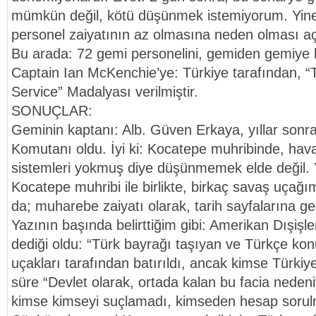
mümkün değil, kötü düşünmek istemiyorum. Yine 
personel zaiyatının az olmasına neden olması açı
Bu arada: 72 gemi personelini, gemiden gemiye h
Captain Ian McKenchie’ye: Türkiye tarafından, “T
Service” Madalyası verilmiştir.
SONUÇLAR:
Geminin kaptanı: Alb. Güven Erkaya, yıllar sonra
Komutanı oldu. İyi ki: Kocatepe muhribinde, hav
sistemleri yokmuş diye düşünmemek elde değil. Y
Kocatepe muhribi ile birlikte, birkaç savaş uçağı
da; muharebe zaiyatı olarak, tarih sayfalarına ge
Yazının başında belirttiğim gibi: Amerikan Dışişle
dediği oldu: “Türk bayrağı taşıyan ve Türkçe kon
uçakları tarafından batırıldı, ancak kimse Türkiy
süre “Devlet olarak, ortada kalan bu facia nedeniy
kimse kimseyi suçlamadı, kimseden hesap sorul