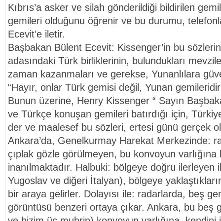
Kıbrıs’a asker ve silah gönderildiği bildirilen gem
gemileri olduğunu öğrenir ve bu durumu, telefon
Ecevit’e iletir.
Başbakan Bülent Ecevit: Kissenger’in bu sözleri
adasındaki Türk birliklerinin, bulundukları mevzile
zaman kazanmaları ve gerekse, Yunanlılara gü
“Hayır, onlar Türk gemisi değil, Yunan gemileridir
Bunun üzerine, Henry Kissenger “ Sayın Başbaka
ve Türkçe konuşan gemileri batırdığı için, Türki
der ve maalesef bu sözleri, ertesi günü gerçek ol
Ankara’da, Genelkurmay Harekat Merkezinde: ra
çıplak gözle görülmeyen, bu konvoyun varlığına 
inanılmaktadır. Halbuki: bölgeye doğru ilerleyen iki
Yugoslav ve diğeri İtalyan), bölgeye yaklaştıkları
bir araya gelirler. Dolayısı ile: radarlarda, beş ge
görüntüsü benzeri ortaya çıkar. Ankara, bu beş gem
ve bizim üç muhrip) konvoyun varlığına, kendini i