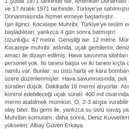
1 Şubat 1971 tarihinde ise, Amerikan Donaması li
ve 17 Aralık 1971 tarihinde, Türkiye’ye satılmıştı
Donanmasında hizmet etmeye başlamıştır.
İşin ilginci: Kocatepe Muhribi, Türkiye’ye teslim 
başladıktan, yanlızca 4 gün sonra batmıştır.
Uzunluğu: 47 metre. Genişliği ise: 12 metre. Müre
Kocatepe muhribi: aslında, uçak gemilerini, deni
amacı ile dizayn edilmiş. Hava savunma silahları 
personel yok. İki tanesi başta ve iki tanesi kıçta
namlu var. Bunlar: su üstü harbi ve kara bombar
üzere düzenlenmişler. Hava savunmasında, pek etk
süratleri düşük. Dakikada 16 mermi atıyorlar. Atı
kontrol edebileceği uçak sürati: 400 mil civarında
mermi atabilmek mümkün. O, 2-3 atışta vurabili
olay biter. Bu gemi ile, yanlızca su üstü savaş
Muhribin komutanı: daha sonra, Deniz Kuvvetler
yükselen: Albay Güven Erkaya.