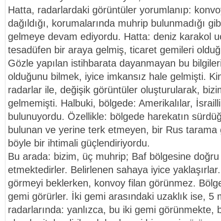
Hatta, radarlardaki görüntüler yorumlanıp: konvo
dağıldığı, korumalarında muhrip bulunmadığı gibi,
gelmeye devam ediyordu. Hatta: deniz karakol u
tesadüfen bir araya gelmiş, ticaret gemileri oldu
Gözle yapılan istihbarata dayanmayan bu bilgiler
olduğunu bilmek, iyice imkansız hale gelmişti. K
radarlar ile, değişik görüntüler oluşturularak, bizi
gelmemişti. Halbuki, bölgede: Amerikalılar, İsraill
bulunuyordu. Özellikle: bölgede harekatın sür
bulunan ve yerine terk etmeyen, bir Rus tarama
böyle bir ihtimali güçlendiriyordu.
Bu arada: bizim, üç muhrip; Baf bölgesine doğr
etmektedirler. Belirlenen sahaya iyice yaklaşırlar
görmeyi beklerken, konvoy filan görünmez. Bölg
gemi görürler. İki gemi arasındaki uzaklık ise, 5 
radarlarında: yanlızca, bu iki gemi görünmekte, 