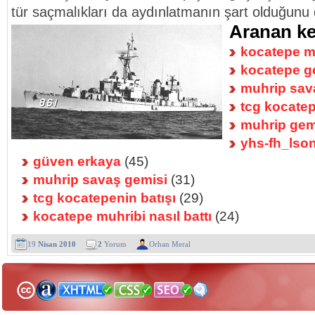
tür saçmalıkları da aydınlatmanın şart olduğun
Aranan ke
kocatepe m
kocatepe g
muhrip sav
tcg kocate
muhrip gem
yhs-fh_lso
güven erkaya
(45)
muhrip savaş gemisi
(31)
tcg kocatepenin batışı
(29)
kocatepe muhribi nasıl battı
(24)
19
Nisan 2010
2
Yorum
Orhan Meral