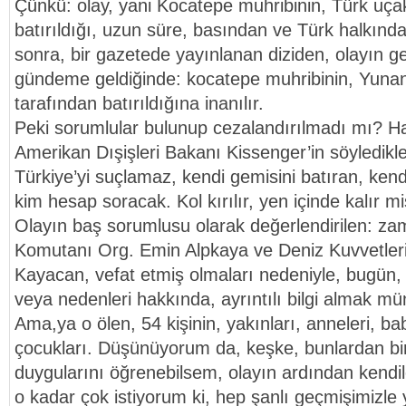
Çünkü: olay, yani Kocatepe muhribinin, Türk uçak
batırıldığı, uzun süre, basından ve Türk halkından
sonra, bir gazetede yayınlanan diziden, olayın ger
gündeme geldiğinde: kocatepe muhribinin, Yunan
tarafından batırıldığına inanılır.
Peki sorumlular bulunup cezalandırılmadı mı? 
Amerikan Dışişleri Bakanı Kissenger’in söyledikle
Türkiye’yi suçlamaz, kendi gemisini batıran, kend
kim hesap soracak. Kol kırılır, yen içinde kalır mis
Olayın baş sorumlusu olarak değerlendirilen: za
Komutanı Org. Emin Alpkaya ve Deniz Kuvvetle
Kayacan, vefat etmiş olmaları nedeniyle, bugün,
veya nedenleri hakkında, ayrıntılı bilgi almak m
Ama,ya o ölen, 54 kişinin, yakınları, anneleri, babal
çocukları. Düşünüyorum da, keşke, bunlardan bir
duygularını öğrenebilsem, olayın ardından kendile
o kadar çok istiyorum ki, hep şanlı geçmişimizl