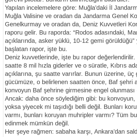
Yapılan incelemelere göre: Muğla’daki İl Janda
Muğla Valisine ve oradan da Jandarma Genel Ko
Genelkurmay ve oradan da, Deniz Kuvvetleri Komu
raporu gelir. Bu raporda: “Rodos adasındaki, Ma
açıklarında, asker yüklü, 10-12 gemi görüldüğü” y
başlatan rapor, işte bu.
Deniz kuvvetlerinde, işte bu rapor değerlendirilir.
saatte 8 mil hızla giderler ve o süratle, Kıbrıs a
açıklarına, şu saatte varırlar. Bunun üzerine, ü
gücümüze, o belirlenen saatten önce, Baf şehri a
konvoyun Baf şehrine girmesine engel olunması em
Ancak: daha önce söylediğim gibi: bu konvoyun,
yoksa yiyecek mi taşıdığı belli değil. Bunları koru
varmı, bunları koruyan muhripler varmı? Tüm bu k
edinmek mümkün değil.
Her şeye rağmen: sabaha karşı, Ankara’dan saldır