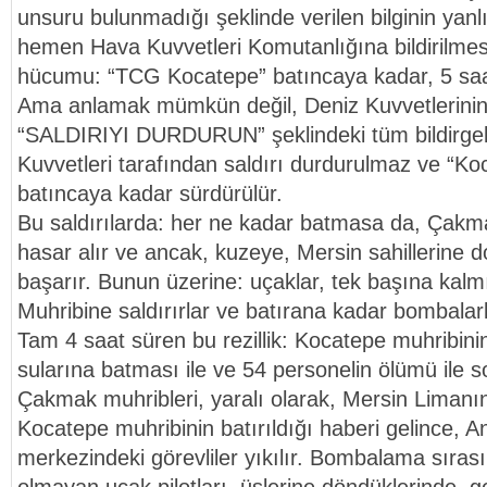
unsuru bulunmadığı şeklinde verilen bilginin yanlı
hemen Hava Kuvvetleri Komutanlığına bildirilme
hücumu: “TCG Kocatepe” batıncaya kadar, 5 saa
Ama anlamak mümkün değil, Deniz Kuvvetlerinin
“SALDIRIYI DURDURUN” şeklindeki tüm bildirge
Kuvvetleri tarafından saldırı durdurulmaz ve “Ko
batıncaya kadar sürdürülür.
Bu saldırılarda: her ne kadar batmasa da, Çakma
hasar alır ve ancak, kuzeye, Mersin sahillerine 
başarır. Bunun üzerine: uçaklar, tek başına kal
Muhribine saldırırlar ve batırana kadar bombalarl
Tam 4 saat süren bu rezillik: Kocatepe muhribinin
sularına batması ile ve 54 personelin ölümü ile 
Çakmak muhribleri, yaralı olarak, Mersin Limanın
Kocatepe muhribinin batırıldığı haberi gelince, 
merkezindeki görevliler yıkılır. Bombalama sıra