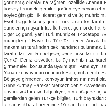
görmemiş olmalarına rağmen, özellikle Anamur 
konvoy halindeki gemiler görünmeye devam etmek
söylediğim gibi, iki ticaret gemisi ve üç muhribimi
Evet, bölgedeki beş gemi: Türk telsizcileri tarafı
etmeleri için uyarılırlar. İki ticaret gemisi derhal
diğer üç gemi, yani Türk muhripleri (Kocatepe,
muhripleri): “ Hayır, biz Türk’üz” derler. Ancak: b
makamları tarafından pek inandırıcı bulunmaz. Üs
tarafından, anılan bölgede, deniz unsurlarının bul
Çünkü: Deniz kuvvetleri, bu üç muhribimizi, hare
girmemeleri konusunda uyarmıştır. Ama aynı z
Yunan konvoyunun önünün kesilip, imha edilmesi e
Bölgeye girmeden, konvoyun imhasının nasıl olac
Genelkurmay Harekat Merkezi: deniz kuvvetleri
unsuru yoktur diye bilgi alıyor, ama bölgede üç 
gemilerden gelen Türkçe bilgiler, Türk bayrakları
alınan istihbarat gereğince (Yunanlıların Türk ba