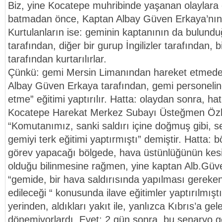
Biz, yine Kocatepe muhribinde yaşanan olaylara
batmadan önce, Kaptan Albay Güven Erkaya’nın em
Kurtulanların ise: geminin kaptanının da bulunduğ
tarafından, diğer bir gurup İngilizler tarafından, b
tarafından kurtarılırlar.
Çünkü: gemi Mersin Limanından hareket etmed
Albay Güven Erkaya tarafından, gemi personeline,
etme” eğitimi yaptırılır. Hatta: olaydan sonra, hat
Kocatepe Harekat Merkez Subayı Üsteğmen Özh
“Komutanımız, sanki saldırı içine doğmuş gibi, 
gemiyi terk eğitimi yaptırmıştı” demiştir. Hatta: 
görev yapacağı bölgede, hava üstünlüğünün kesi
olduğu bilinmesine rağmen, yine kaptan Alb.Güv
“gemide, bir hava saldırısında yapılması gereken
edileceği “ konusunda ilave eğitimler yaptırılmışt
yerinden, aldıkları yakıt ile, yanlızca Kıbrıs’a geleb
dönemiyorlardı. Evet: 2 gün sonra, bu senaryo 