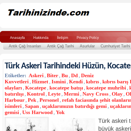
Anasayfa
Hakkında
İletişim
Privacy Policy
Antik Çağ İnsanları
Antik Çağ Tarihi
Asurlular
Cumhuriyet Tarihi
Türk Askeri Tarihindeki Hüzün, Kocat
Etiketler:
Askeri
,
Biter
,
Bu
,
Dd
,
Deniz
Kuvvetleri
,
Hizmet
,
Ismini
,
Kendi
,
kıbrıs
,
kıbrıs barış
olayları
,
Kocatepe
,
kocatepe batışı
,
kocatepe muhribi
,
batırılışı
,
Kontrol
,
Leyte
,
Mermi
,
Navy Cross
,
Olay
,
Ol
Harbour
,
Pek
,
Personel
,
refah faciasında şehit olanları
isimleri
,
Sapan
,
uçaklarımızın batırdığı gemi
,
uçaklarım
gemisi
,
Uss Harwood
,
Yok
Türk askeri t
büyük askeri