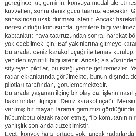
gereğince: üç geminin, konvoya müdahale etmesi
kuvvetleri, sonra deniz gücü taarruz edecektir. G
sahasından uzak durması istenir. Ancak: harekat
neresi olduğu konusunda, gemilere bilgi verilme
kaptanları: hava taarruzundan sonra, harekat bö
yok edebilmek için, Baf yakınlarına gitmeye karar 
Bu arada: deniz karakol uçağı ile temas kurulup
yeniden ayrıntılı bilgi istenir. Ancak; sis yüzünd
söyleyen pilotlar, bu isteği yerine getiremezler. 
radar ekranlarında görülmekte, bunun dışında de
pilotları tarafından, görülememektedir.
Bu arada yaşanan ilginç bir olay da, işlerin nasıl
bakımından ilginçtir. Deniz karakol uçağı: Mersin 
verilmiş bir mayan tarama gemimizi gördüğünde,
hücumbotu olarak rapor etmiş, filo komutanının 
yanlışlık son anda düzeltilmiştir.
Evet: konvoy hala ortada yok, ancak radarlarda g