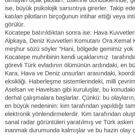
olmayan uçak pilotları, üslerine döndüklerinde, g
ise, büyük psikolojik sarsıntıya girerler. Takip 
katılan pilotların birçoğunun intihar ettiği veya int
görülür.
Kocatepe batırıldıktan sonra ise: Hava Kuvvetle
Alpkaya, Deniz Kuvvetleri Komutanı Ora.Kemal K
meşhur sözü söyler “Hani, bölgede gemimiz yok d
Kocatepe muhribinin kendi uçaklarımız tarafında
görevli Türk evladının ölümünün ardındaki, en b
Kara, Hava ve Deniz unsurları arasındaki, koor
eksikliği. Haberleşme sistemlerindeki, milli çevrim 
Aselsan ve Havelsan gibi kuruluşlar, bu konudaki 
derhal çalışmalara başlarlar. Çünkü: bu olayların
en büyük nedeninin: kim tarafından yapıldığı tam
elektronik yönlendirmelerdir. Kim tarafından olu
sanal radar görüntüleri yaratılmış ve Türk askeri
inanmak durumunda kalmışlar ve bu hazin olay or