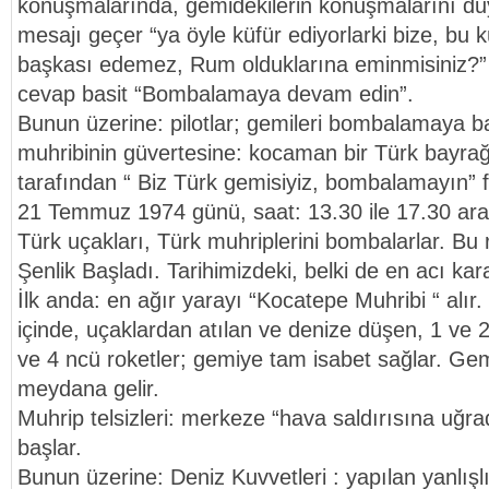
konuşmalarında, gemidekilerin konuşmalarını du
mesajı geçer “ya öyle küfür ediyorlarki bize, bu kü
başkası edemez, Rum olduklarına eminmisiniz?”
cevap basit “Bombalamaya devam edin”.
Bunun üzerine: pilotlar; gemileri bombalamaya b
muhribinin güvertesine: kocaman bir Türk bayrağı
tarafından “ Biz Türk gemisiyiz, bombalamayın” f
21 Temmuz 1974 günü, saat: 13.30 ile 17.30 ara
Türk uçakları, Türk muhriplerini bombalarlar. Bu r
Şenlik Başladı. Tarihimizdeki, belki de en acı ka
İlk anda: en ağır yarayı “Kocatepe Muhribi “ alır
içinde, uçaklardan atılan ve denize düşen, 1 ve 2
ve 4 ncü roketler; gemiye tam isabet sağlar. G
meydana gelir.
Muhrip telsizleri: merkeze “hava saldırısına uğr
başlar.
Bunun üzerine: Deniz Kuvvetleri : yapılan yanlışl