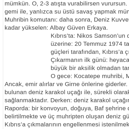
mümkün. O, 2-3 atışta vurabilirsen vurursun. 
gemi ile, yanlızca su üstü savaş yapmak mü
Muhribin komutanı: daha sonra, Deniz Kuvvet
kadar yükselen: Albay Güven Erkaya.
Kıbrıs’ta: Nikos Samson’un
üzerine: 20 Temmuz 1974 tar
güçleri tarafından, Kıbrıs’a ç
Çıkarmanın ilk günü: heyacan
büyük bir aksilik olmadan t
O gece: Kocatepe muhribi, M
Ancak, emir alırlar ve Girne önlerine giderle
bulunan deniz karakol uçağı ile, sürekli olara
sağlanmaktadır. Derken: deniz karakol uçağınd
Raporda: bir konvoyun, doğuya, Baf şehrine d
belirtilmekte ve üç muhripten oluşan deniz g
Kıbrıs’a çıkmalarının engellenmesi istenilmek