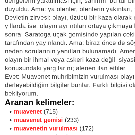
dengelerin yaratılması için; sanırım, bu tür bi
duyuldu. Ama: ya ölenler, ölenlerin yakınları,
Devletin zirvesi: olayı, üzücü bir kaza olarak n
yıllarda ise: olayın ayrıntıları ortaya çıkmaya
sonra: Saratoga uçak gemisinde yapılan çeki
tarafından yayınlandı. Ama: biraz önce de söy
neden sorularının yanıtları bulunamadı. Amer
olayın bir ihmal veya askeri kaza değil, siyas
konusundaki yargılarını; alenen ilan ettiler.
Evet: Muavenet muhribimizin vurulması olayı
derleyebildiğim bilgiler bunlar. Farklı bilgisi o
bekliyorum.
Aranan kelimeler:
muavenet
(715)
muavenet gemisi
(233)
muavenetin vurulması
(172)