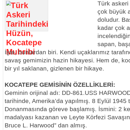
Türk askeri 
çok büyük a
doludur. Baş
kadar çok a
incelendiği
sapan, başar
İşte, bunlardan biri. Kendi uçaklarımız tarafın
savaş gemimizin hazin hikayesi. Hem de, koc
bir yıl saklanan, gizlenen bir hikaye.
KOCATEPE GEMİSİNİN ÖZELLİKLERİ:
Geminin orijinal adı: DD-861.USS HARWOOD
tarihinde, Amerika’da yapılmış. 8 Eylül 1945 
Donanmasında göreve başlamış. İsmini: 2 ke
madalyası kazanan ve Leyte Körfezi Savaş
Bruce L. Harwood” dan almış.