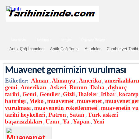
Anasayfa
Hakkında
İletişim
Privacy Policy
Antik Çağ İnsanları
Antik Çağ Tarihi
Asurlular
Cumhuriyet Tarihi
Muavenet gemimizin vurulması
Etiketler:
Alman
,
Almanya
,
Amerika
,
amerikalılar
gemi
,
Amerikan
,
Askeri
,
Bunun
,
Daha
,
dışborç
tarihi
,
Gemi
,
Gemiler
,
Gizli
,
Ihaleler
,
Itibar
,
kocatep
batırılışı
,
Meko
,
muavemet
,
muavenet
,
muavenet ge
vurulması
,
muavenetin roketlenmesi
,
muavenetin vu
tarihi heykelleri
,
Patron
,
Satan
,
Türk askerî
başarısızlıkları
,
Uzun
,
Ya
,
Yapan
,
Yeni