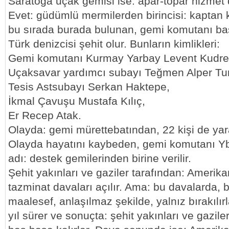
Saratoga uçak gemisi ise: apar-topar hizmet dı
Evet: güdümlü mermilerden birincisi: kapta
bu sırada burada bulunan, gemi komutanı ba
Türk denizcisi şehit olur. Bunların kimlikleri:
Gemi komutanı Kurmay Yarbay Levent Kudre
Uçaksavar yardımcı subayı Teğmen Alper Tu
Tesis Astsubayı Serkan Haktepe,
İkmal Çavuşu Mustafa Kılıç,
Er Recep Atak.
Olayda: gemi mürettebatından, 22 kişi de yara
Olayda hayatını kaybeden, gemi komutanı Y
adı: destek gemilerinden birine verilir.
Şehit yakınları ve gaziler tarafından: Ameri
tazminat davaları açılır. Ama: bu davalarda, bu 
maalesef, anlaşılmaz şekilde, yalnız bırakılırl
yıl sürer ve sonuçta: şehit yakınları ve gazile