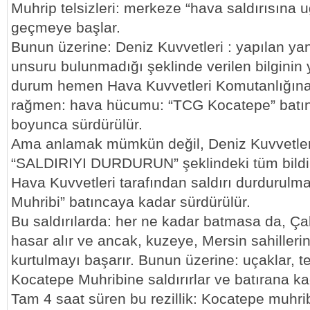
Muhrip telsizleri: merkeze “hava saldırısına u
geçmeye başlar.
Bunun üzerine: Deniz Kuvvetleri : yapılan yan
unsuru bulunmadığı şeklinde verilen bilginin ya
durum hemen Hava Kuvvetleri Komutanlığına 
rağmen: hava hücumu: “TCG Kocatepe” batın
boyunca sürdürülür.
Ama anlamak mümkün değil, Deniz Kuvvetler
“SALDIRIYI DURDURUN” şeklindeki tüm bildi
Hava Kuvvetleri tarafından saldırı durdurulm
Muhribi” batıncaya kadar sürdürülür.
Bu saldırılarda: her ne kadar batmasa da, Ça
hasar alır ve ancak, kuzeye, Mersin sahiller
kurtulmayı başarır. Bunun üzerine: uçaklar, t
Kocatepe Muhribine saldırırlar ve batırana k
Tam 4 saat süren bu rezillik: Kocatepe muhrib