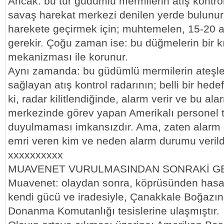
Ancak: bu tür güdümlü mermilerin atış kontrol
savaş harekat merkezi denilen yerde bulunur. 
harekete geçirmek için; muhtemelen, 15-20
gerekir. Çoğu zaman ise: bu düğmelerin bir kısm
mekanizması ile korunur.
Aynı zamanda: bu güdümlü mermilerin ateşl
sağlayan atış kontrol radarının; belli bir hedef
ki, radar kilitlendiğinde, alarm verir ve bu al
merkezinde görev yapan Amerikalı personel 
duyulmaması imkansızdır. Ama, zaten alarm
emri veren kim ve neden alarm durumu verildi
xxxxxxxxxx
MUAVENET VURULMASINDAN SONRAKİ G
Muavenet: olaydan sonra, köprüsünden hasa
kendi gücü ve iradesiyle, Çanakkale Boğazı
Donanma Komutanlığı tesislerine ulaşmıştır.