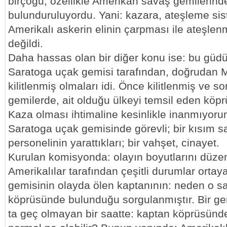
birçoğu, özellikle Amerikan savaş gemilerinde,
bulunduruluyordu. Yani: kazara, ateşleme sist
Amerikalı askerin elinin çarpması ile ateşl
değildi.
Daha hassas olan bir diğer konu ise: bu güd
Saratoga uçak gemisi tarafından, doğrudan
kilitlenmiş olmaları idi. Önce kilitlenmiş ve s
gemilerde, ait olduğu ülkeyi temsil eden köp
Kaza olması ihtimaline kesinlikle inanmıyorum.
Saratoga uçak gemisinde görevli; bir kısım s
personelinin yarattıkları; bir vahşet, cinayet.
Kurulan komisyonda: olayın boyutlarını düze
Amerikalılar tarafından çeşitli durumlar ortay
gemisinin olayda ölen kaptanının: neden o s
köprüsünde bulunduğu sorgulanmıştır. Bir ge
ta geç olmayan bir saatte: kaptan köprüsün