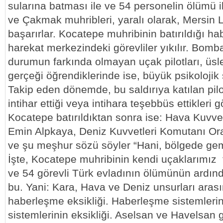
sularına batması ile ve 54 personelin ölümü i
ve Çakmak muhribleri, yaralı olarak, Mersin
başarırlar. Kocatepe muhribinin batırıldığı ha
harekat merkezindeki görevliler yıkılır. Bomb
durumun farkında olmayan uçak pilotları, üsl
gerçeği öğrendiklerinde ise, büyük psikolojik s
Takip eden dönemde, bu saldırıya katılan pil
intihar ettiği veya intihara teşebbüs ettikleri g
Kocatepe batırıldıktan sonra ise: Hava Kuvve
Emin Alpkaya, Deniz Kuvvetleri Komutanı Or
ve şu meşhur sözü söyler “Hani, bölgede gem
İşte, Kocatepe muhribinin kendi uçaklarımız 
ve 54 görevli Türk evladının ölümünün ardın
bu. Yani: Kara, Hava ve Deniz unsurları aras
haberleşme eksikliği. Haberleşme sistemlerind
sistemlerinin eksikliği. Aselsan ve Havelsan g