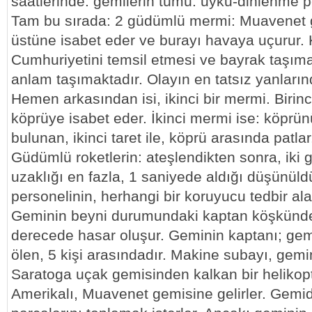
saatlerinde: gemilerin tümü: uyku-dinlenme p
Tam bu sırada: 2 güdümlü mermi: Muavenet 
üstüne isabet eder ve burayı havaya uçurur. 
Cumhuriyetini temsil etmesi ve bayrak taşım
anlam taşımaktadır. Olayın en tatsız yanlarınd
Hemen arkasından isi, ikinci bir mermi. Biri
köprüye isabet eder. İkinci mermi ise: köp
bulunan, ikinci taret ile, köprü arasında patlar
Güdümlü roketlerin: ateşlendikten sonra, iki 
uzaklığı en fazla, 1 saniyede aldığı düşünü
personelinin, herhangi bir koruyucu tedbir al
Geminin beyni durumundaki kaptan köşkünd
derecede hasar oluşur. Geminin kaptanı; gem
ölen, 5 kişi arasındadır. Makine subayı, gemin
Saratoga uçak gemisinden kalkan bir helikopte
Amerikalı, Muavenet gemisine gelirler. Gem