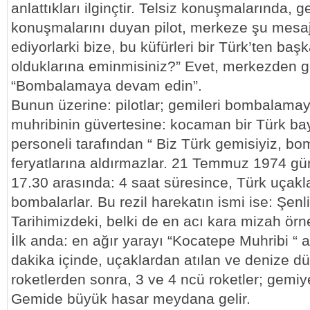
anlattıkları ilginçtir. Telsiz konuşmalarında, g
konuşmalarını duyan pilot, merkeze şu mesajı
ediyorlarki bize, bu küfürleri bir Türk’ten b
olduklarına eminmisiniz?” Evet, merkezden g
“Bombalamaya devam edin”.
Bunun üzerine: pilotlar; gemileri bombalamay
muhribinin güvertesine: kocaman bir Türk bay
personeli tarafından “ Biz Türk gemisiyiz, b
feryatlarına aldırmazlar. 21 Temmuz 1974 gün
17.30 arasında: 4 saat süresince, Türk uçakla
bombalarlar. Bu rezil harekatın ismi ise: Şenl
Tarihimizdeki, belki de en acı kara mizah örn
İlk anda: en ağır yarayı “Kocatepe Muhribi “ a
dakika içinde, uçaklardan atılan ve denize dü
roketlerden sonra, 3 ve 4 ncü roketler; gemiy
Gemide büyük hasar meydana gelir.