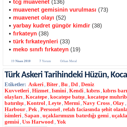
tcg muavenet
(136)
muavenet gemisinin vurulması
(73)
muavenet olayı
(52)
yarbay kudret güngör kimdir
(38)
fırkateyn
(38)
türk fırkateynleri
(33)
meko sınıfı fırkateyn
(19)
19
Nisan 2010
7
Yorum
Orhan Meral
Türk Askeri Tarihindeki Hüzün, Koc
Etiketler:
Askeri
,
Biter
,
Bu
,
Dd
,
Deniz
Kuvvetleri
,
Hizmet
,
Ismini
,
Kendi
,
kıbrıs
,
kıbrıs bar
olayları
,
Kocatepe
,
kocatepe batışı
,
kocatepe muhrib
batırılışı
,
Kontrol
,
Leyte
,
Mermi
,
Navy Cross
,
Olay
,
Harbour
,
Pek
,
Personel
,
refah faciasında şehit olanl
isimleri
,
Sapan
,
uçaklarımızın batırdığı gemi
,
uçakla
gemisi
,
Uss Harwood
,
Yok