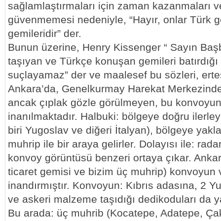
sağlamlaştırmaları için zaman kazanmaları v
güvenmemesi nedeniyle, “Hayır, onlar Türk g
gemileridir” der.
Bunun üzerine, Henry Kissenger “ Sayın Baş
taşıyan ve Türkçe konuşan gemileri batırdığı 
suçlayamaz” der ve maalesef bu sözleri, erte
Ankara’da, Genelkurmay Harekat Merkezinde:
ancak çıplak gözle görülmeyen, bu konvoyun 
inanılmaktadır. Halbuki: bölgeye doğru ilerleye
biri Yugoslav ve diğeri İtalyan), bölgeye yakla
muhrip ile bir araya gelirler. Dolayısı ile: rada
konvoy görüntüsü benzeri ortaya çıkar. Ankara
ticaret gemisi ve bizim üç muhrip) konvoyun v
inandırmıştır. Konvoyun: Kıbrıs adasına, 2
ve askeri malzeme taşıdığı dedikoduları da ya
Bu arada: üç muhrib (Kocatepe, Adatepe, Ça