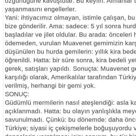
özgürlüğüne kavuştular. Bu keyfin: Almanlar 
yaşanmasını engellerler.
Yani: ihtiyacımız olmayan, istimle çalışan, bu
bize gönderilir. Ama: sadece: 5 yıl sonra hu
başladılar ve jilet oldular. Bu arada: önceleri 
ödemeden, vurulan Muavenet gemimizin karşıl
düşünülen bu hurda gemilerin: yıllık kira bedeli
öğrenildi. Hatta: bir süre sonra, kira bedeli y
gerek, satışları yapıldı. Sonuçta: Muavenet 
karşılığı olarak, Amerikalılar tarafından Türki
verilmiş, herhangi bir gemi yok.
SONUÇ:
Güdümlü mermilerin nasıl ateşlendiği: asla
açıklanmadı. Hatta: bu olayın yanlışlıkla mey
savunulmadı. Çünkü: bu dönemde: daha önce 
Türkiye; siyasi iç çekişmelerle boğuşuyordu ve