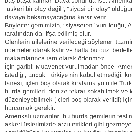
baş başa kalırlar. Dava sonunda ise: Amerik
“askeri bir olay değil”, “siyasi bir olay” olduğu
davaya bakamayacağına karar verir.
Böylece: gemimizin, “siyaseten” vurulduğu,
tarafından da, ifşa edilmiş olur.
Ölenlerin ailelerine verileceği söylenen tazmi
ödemeler olarak kalır ve hatta bu cüzi bedell
makamlarınca tam olarak ödenmez.
İşin garibi: Muavenet vurulmadan önce: Amer
istediği, ancak Türkiye’nin kabul etmediği: kn
tanesi, içleri boş olarak kiralama yolu ile Türk
hurda gemileri, denize tekrar sokabilmek ve iç
düzenleyebilmek (içleri boş olarak verildi) için
harcamak gerekir.
Amerikalı uzmanlar: bu hurda gemilerin tesli
askeri üslerimizde arzu ettikleri gibi gezmey