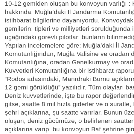
10-12 gemiden oluşan bu konvoyun varlığı : Kı
hakkında: Muğla’daki İl Jandarma Komutanlı
istihbarat bilgilerine dayanıyordu. Konvoyda
gemilerin: tipleri ve milliyetleri sorulduğunda 
uçağındaki görevli pilotlar: bunların bilinmediği
Yapılan incelemelere göre: Muğla’daki İl Ja
Komutanlığından, Muğla Valisine ve oradan
Komutanlığına, oradan Genelkurmay ve orad
Kuvvetleri Komutanlığına bir istihbarat raporu
“Rodos adasındaki, Manrdraki Burnu açıkların
12 gemi görüldüğü” yazılıdır. Tüm olayları baş
Deniz kuvvetlerinde, işte bu rapor değerlendiri
gitse, saatte 8 mil hızla giderler ve o süratle
şehri açıklarına, şu saatte varırlar. Bunun ü
oluşan, deniz gücümüze, o belirlenen saatten
açıklarına varıp, bu konvoyun Baf şehrine gi