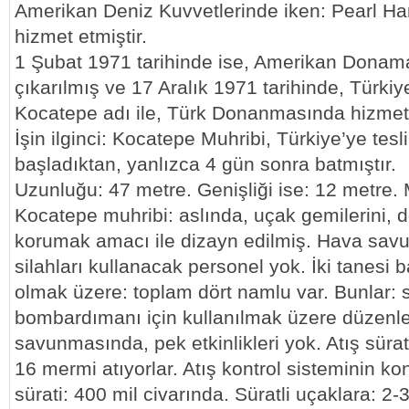
Amerikan Deniz Kuvvetlerinde iken: Pearl H
hizmet etmiştir.
1 Şubat 1971 tarihinde ise, Amerikan Donamas
çıkarılmış ve 17 Aralık 1971 tarihinde, Türkiye
Kocatepe adı ile, Türk Donanmasında hizmet
İşin ilginci: Kocatepe Muhribi, Türkiye’ye tes
başladıktan, yanlızca 4 gün sonra batmıştır.
Uzunluğu: 47 metre. Genişliği ise: 12 metre. 
Kocatepe muhribi: aslında, uçak gemilerini, de
korumak amacı ile dizayn edilmiş. Hava savu
silahları kullanacak personel yok. İki tanesi b
olmak üzere: toplam dört namlu var. Bunlar: 
bombardımanı için kullanılmak üzere düzenl
savunmasında, pek etkinlikleri yok. Atış süra
16 mermi atıyorlar. Atış kontrol sisteminin ko
sürati: 400 mil civarında. Süratli uçaklara: 2