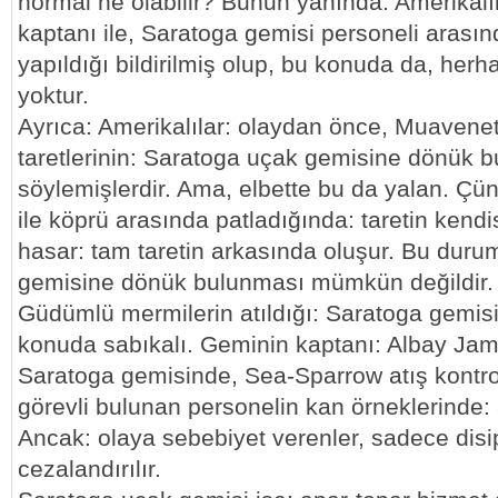
normal ne olabilir? Bunun yanında: Amerikalı
kaptanı ile, Saratoga gemisi personeli arasın
yapıldığı bildirilmiş olup, bu konuda da, herh
yoktur.
Ayrıca: Amerikalılar: olaydan önce, Muavene
taretlerinin: Saratoga uçak gemisine dönük 
söylemişlerdir. Ama, elbette bu da yalan. Çünk
ile köprü arasında patladığında: taretin kendi
hasar: tam taretin arkasında oluşur. Bu durum
gemisine dönük bulunması mümkün değildir.
Güdümlü mermilerin atıldığı: Saratoga gemis
konuda sabıkalı. Geminin kaptanı: Albay Jam
Saratoga gemisinde, Sea-Sparrow atış kontro
görevli bulunan personelin kan örneklerinde: al
Ancak: olaya sebebiyet verenler, sadece disip
cezalandırılır.