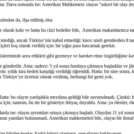
ırlar. Dava sonunda ise: Amerikan Mahkemesi: olayın “askeri bir olay değ
ından da, ifşa edilmiş olur.
er olarak kalır ve hatta bu cüzi bedeller bile, Amerikan makamlarınca 
ediği, ancak Türkiye’nin kabul etmediği: knox sınıfı gemilerden 8 tanes
çleri boş olarak verildi) için: bir yığın para harcamak gerekir.
üslerimizde arzu ettikleri gibi gezmeye ve hareket etme özgürlüğüne kav
ze gönderilir. Ama: sadece: 5 yıl sonra hurdaya çıkmaya başladılar ve ji
yıllık kira bedeli karşılığı verildiği öğrenildi. Hatta: bir süre sonra, k
n Türkiye’ye ücretsiz olarak verilmiş, herhangi bir gemi yok.
tta: bu olayın yanlışlıkla meydana geldiği bile savunulmadı. Çünkü: b
 için; sanırım, bu tür bir gösteriye ihtiyaç duyuldu. Ama: ya ölenler, öl
ıllarda ise: olayın ayrıntıları ortaya çıkmaya başladı. Olaydan 11 yıl so
ının yanıtları bulunamadı. Amerikan mahkemeleri bile, olayın bir ihmal
bilgiler bunlar. Farklı bilgisi olanların, mesajlarını bekliyorum.