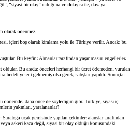
il”, “siyasi bir olay” olduğuna ve dolayısı ile, davaya
tam olarak ödenmez.
i, içleri boş olarak kiralama yolu ile Türkiye verilir. Ancak: bu
uştular. Bu keyfin: Almanlar tarafından yaşanmasını engellerler.
let oldular. Bu arada: önceleri herhangi bir ücret ödemeden, vurulan
ira bedeli yeterli gelmemiş olsa gerek, satışları yapıldı. Sonuçta:
u dönemde: daha önce de söylediğim gibi: Türkiye; siyasi iç
enlerin yakınları, yaralananlar?
nra: Saratoga uçak gemisinde yapılan çekimler: ajanslar tarafından
 veya askeri kaza değil, siyasi bir olay olduğu konusundaki