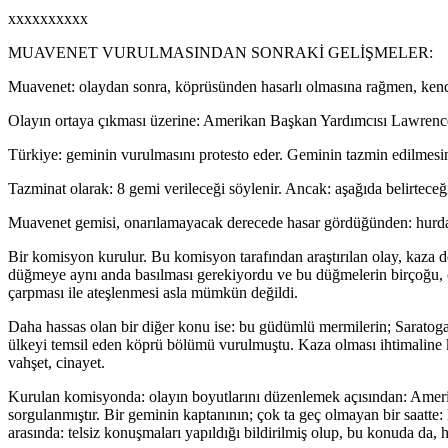
xxxxxxxxxx
MUAVENET VURULMASINDAN SONRAKİ GELİŞMELER:
Muavenet: olaydan sonra, köprüsünden hasarlı olmasına rağmen, kend
Olayın ortaya çıkması üzerine: Amerikan Başkan Yardımcısı Lawrence
Türkiye: geminin vurulmasını protesto eder. Geminin tazmin edilmesini 
Tazminat olarak: 8 gemi verileceği söylenir. Ancak: aşağıda belirteceğim
Muavenet gemisi, onarılamayacak derecede hasar gördüğünden: hurday
Bir komisyon kurulur. Bu komisyon tarafından araştırılan olay, kaza de
düğmeye aynı anda basılması gerekiyordu ve bu düğmelerin birçoğu, öze
çarpması ile ateşlenmesi asla mümkün değildi.
Daha hassas olan bir diğer konu ise: bu güdümlü mermilerin; Saratoga
ülkeyi temsil eden köprü bölümü vurulmuştu. Kaza olması ihtimaline ke
vahşet, cinayet.
Kurulan komisyonda: olayın boyutlarını düzenlemek açısından: Amerika
sorgulanmıştır. Bir geminin kaptanının; çok ta geç olmayan bir saatte
arasında: telsiz konuşmaları yapıldığı bildirilmiş olup, bu konuda da, 