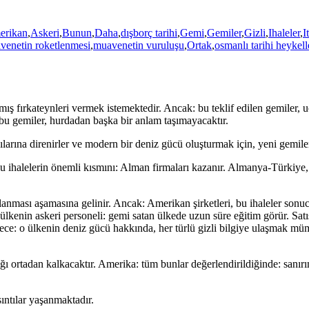
erikan
,
Askeri
,
Bunun
,
Daha
,
dışborç tarihi
,
Gemi
,
Gemiler
,
Gizli
,
Ihaleler
,
I
venetin roketlenmesi
,
muavenetin vuruluşu
,
Ortak
,
osmanlı tarihi heykell
mış fırkateynleri vermek istemektedir. Ancak: bu teklif edilen gemiler, 
 bu gemiler, hurdadan başka bir anlam taşımayacaktır.
ılarına direnirler ve modern bir deniz gücü oluşturmak için, yeni gemiler
Bu ihalelerin önemli kısmını: Alman firmaları kazanır. Almanya-Türkiye, o
anması aşamasına gelinir. Ancak: Amerikan şirketleri, bu ihaleler sonu
lkenin askeri personeli: gemi satan ülkede uzun süre eğitim görür. Satış
öylece: o ülkenin deniz gücü hakkında, her türlü gizli bilgiye ulaşmak
ğı ortadan kalkacaktır. Amerika: tüm bunlar değerlendirildiğinde: sanır
ıntılar yaşanmaktadır.