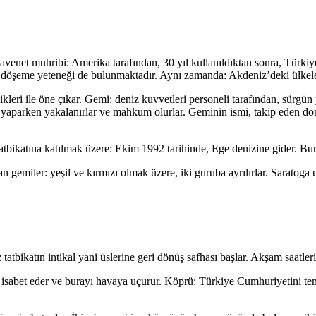
et muhribi: Amerika tarafından, 30 yıl kullanıldıktan sonra, Türkiye’
n döşeme yeteneği de bulunmaktadır. Aynı zamanda: Akdeniz’deki ülkeler
kleri ile öne çıkar. Gemi: deniz kuvvetleri personeli tarafından, sürgün y
ı yaparken yakalanırlar ve mahkum olurlar. Geminin ismi, takip eden d
atbikatına katılmak üzere: Ekim 1992 tarihinde, Ege denizine gider. Bu
lan gemiler: yeşil ve kırmızı olmak üzere, iki guruba ayrılırlar. Saratog
: tatbikatın intikal yani üslerine geri dönüş safhası başlar. Akşam saat
abet eder ve burayı havaya uçurur. Köprü: Türkiye Cumhuriyetini tems