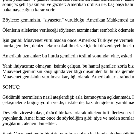
sonuçta: şehit yakınları ve gaziler: Amerikan ordusu ile, baş başa kal
bakamayacağına karar verir.
Böylece: gemimizin, “siyaseten” vurulduğu, Amerikan Mahkemesi taraf
Ölenlerin ailelerine verileceği söylenen tazminatlar: sembolik ödemel
İşin garibi: Muavenet vurulmadan önce: Amerika: Türkiye’ye vermek ist
hurda gemileri, denize tekrar sokabilmek ve içlerini düzenleyebilmek (i
Amerikalı uzmanlar: bu hurda gemilerin teslimi sonunda: yine, askeri 
Yani: ihtiyacımız olmayan, istimle çalışan, bu hantal gemiler; zorla bi
Muavenet gemimizin karşılığında verildiği düşünülen bu hurda gemilerin: 
Muavenet gemisinin vurulması karşılığı olarak, Amerikalılar tarafında
SONUÇ:
Güdümlü mermilerin nasıl ateşlendiği: asla kamuoyuna açıklanmadı. Ha
çekişmelerle boğuşuyordu ve dış ilişkilerde; bazı dengelerin yaratılması
Devletin zirvesi: olayı, üzücü bir kaza olarak nitelendirdi. İlerleyen y
yayınlandı. Ama: biraz önce de söylediğim gibi: niye ve neden sorular
yargılarını; alenen ilan ettiler.
Evet: Muavenet muhribimizin vurulması olayı hakkında; derleyebildiğim 