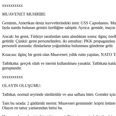
xxxxxxxxxx
MUAVENET MUHRİBİ:
Geminin, Amerikan deniz kuvvetlerindeki ismi: USS Capodanno. Muaven
fazla namlu bulunan gemisi özelliğine sahiptir. Ayrıca: gemide, mayı
Ancak: bu gemi, Türkiye tarafından satın alındıktan sonra: ilginç özelli
getirilir. Çünkü: gemi personelinden, iki astsubay: PKK propagandas
personeli arasında: dindarların yoğunlukta bulunması gündeme gelir.
Kısacası: ilginç bir gemi olan Muavenet; yıllık rutin yapılan, NATO T
Tatbikatta: gerçek silah ve mermi kullanılması yasaktır. Tatbikata katı
guruptandır.
xxxxxxxxxx
OLAYIN OLUŞUMU:
Tatbikat, normal seyrinde sürdürülür ve ana safhası biter. Gemiler için
Tam bu sırada: 2 güdümlü mermi: Muavenet gemisinde: köprü üstüne is
Olayın en tatsız yanlarından birisi bu.