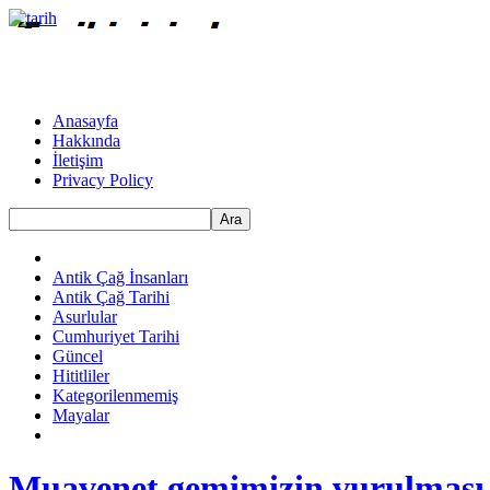
Anasayfa
Hakkında
İletişim
Privacy Policy
Ara
Antik Çağ İnsanları
Antik Çağ Tarihi
Asurlular
Cumhuriyet Tarihi
Güncel
Hititliler
Kategorilenmemiş
Mayalar
Muavenet gemimizin vurulması