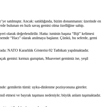
ye satılmıştır. Ancak: satıldığında, bizim donanmanın: üzerinde en
de bulunan en hızlı savaş gemisi olma özelliğine sahip.
eri olarak değerlendirilir. Hatta: isminin başına “Biji” kelimesi
önemde “Hacı” olarak anılmaya başlanır. Çünkü, bu seferde, gemi
rada: NATO Kararlılık Gösterisi-92 Tatbikatı yapılmaktadır.
a uçak gemisi: kırmızı guruptan, Muavenet gemimiz ise, yeşil
lerinde: gemilerin tümü: uyku-dinlenme pozisyonuna girerler.
il etmesi ve bayrak taşıması nedeniyle; büyük anlam taşımaktadır.