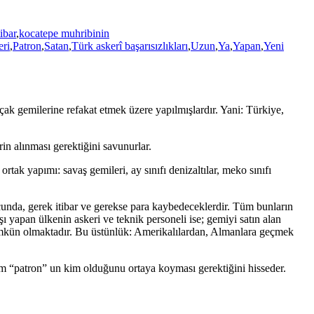
tibar
,
kocatepe muhribinin
eri
,
Patron
,
Satan
,
Türk askerî başarısızlıkları
,
Uzun
,
Ya
,
Yapan
,
Yeni
uçak gemilerine refakat etmek üzere yapılmışlardır. Yani: Türkiye,
in alınması gerektiğini savunurlar.
rtak yapımı: savaş gemileri, ay sınıfı denizaltılar, meko sınıfı
cunda, gerek itibar ve gerekse para kaybedeceklerdir. Tüm bunların
ı yapan ülkenin askeri ve teknik personeli ise; gemiyi satın alan
 mümkün olmaktadır. Bu üstünlük: Amerikalılardan, Almanlara geçmek
ım “patron” un kim olduğunu ortaya koyması gerektiğini hisseder.