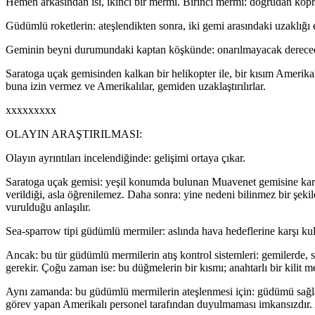
Hemen arkasından isi, ikinci bir mermi. Birinci mermi: doğrudan köprü
Güdümlü roketlerin: ateşlendikten sonra, iki gemi arasındaki uzaklığı
Geminin beyni durumundaki kaptan köşkünde: onarılmayacak derecede h
Saratoga uçak gemisinden kalkan bir helikopter ile, bir kısım Amerik
buna izin vermez ve Amerikalılar, gemiden uzaklaştırılırlar.
xxxxxxxxx
OLAYIN ARAŞTIRILMASI:
Olayın ayrıntıları incelendiğinde: gelişimi ortaya çıkar.
Saratoga uçak gemisi: yeşil konumda bulunan Muavenet gemisine karşı
verildiği, asla öğrenilemez. Daha sonra: yine nedeni bilinmez bir ş
vurulduğu anlaşılır.
Sea-sparrow tipi güdümlü mermiler: aslında hava hedeflerine karşı ku
Ancak: bu tür güdümlü mermilerin atış kontrol sistemleri: gemilerde,
gerekir. Çoğu zaman ise: bu düğmelerin bir kısmı; anahtarlı bir kilit 
Aynı zamanda: bu güdümlü mermilerin ateşlenmesi için: güdümü sağlayan 
görev yapan Amerikalı personel tarafından duyulmaması imkansızdır. 