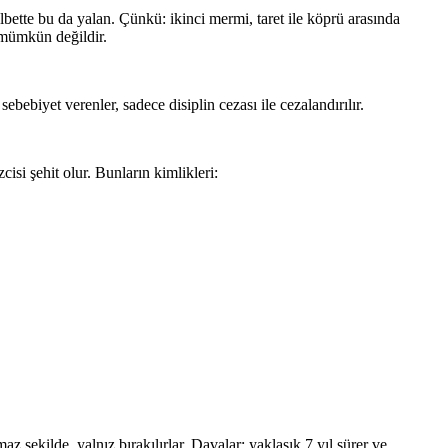
ette bu da yalan. Çünkü: ikinci mermi, taret ile köprü arasında
 mümkün değildir.
bebiyet verenler, sadece disiplin cezası ile cezalandırılır.
i şehit olur. Bunların kimlikleri:
z şekilde, yalnız bırakılırlar. Davalar: yaklaşık 7 yıl sürer ve