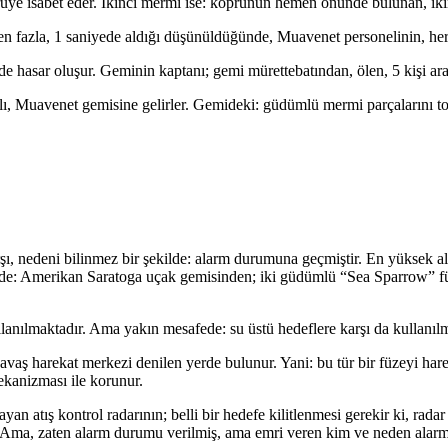
ye isabet eder. İkinci mermi ise: köprünün hemen önünde bulunan, ikinci
 en fazla, 1 saniyede aldığı düşünüldüğünde, Muavenet personelinin, her
asar oluşur. Geminin kaptanı; gemi mürettebatından, ölen, 5 kişi aras
alı, Muavenet gemisine gelirler. Gemideki: güdümlü mermi parçalarını t
, nedeni bilinmez bir şekilde: alarm durumuna geçmiştir. En yüksek a
ekilde: Amerikan Saratoga uçak gemisinden; iki güdümlü “Sea Sparrow” f
llanılmaktadır. Ama yakın mesafede: su üstü hedeflere karşı da kullanı
 savaş harekat merkezi denilen yerde bulunur. Yani: bu tür bir füzeyi 
mekanizması ile korunur.
atış kontrol radarının; belli bir hedefe kilitlenmesi gerekir ki, radar
Ama, zaten alarm durumu verilmiş, ama emri veren kim ve neden alarm 