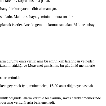
 taret ile, köprü arasında patlar.
hangi bir koruyucu tedbir alamamıştır.
ındadır. Makine subayı, geminin komutasını alır.
oplamak isterler. Ancak: geminin komutasını alan, Makine subayı,
larm durumu emri verilir, ama bu emrin kim tarafından ve neden
üzesinin atıldığı ve Muavenet gemisinin, bu güdümlü mermilerle
lmaları mümkün.
harekete geçirmek için; muhtemelen, 15-20 arası düğmeye basmak
 kilitlendiğinde, alarm verir ve bu alarmın, savaş harekat merkezinde
durumu verildiği asla belirlenemedi.