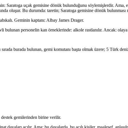
nin: Saratoga uçak gemisine dönük bulunduğunu söylemişlerdir. Ama, elb
rkasında oluşur. Bu durumda: taretin; Saratoga gemisine dönük bulunması
abıkalı. Geminin kaptanı: Albay James Drager.
 bulunan personelin kan örneklerinde: alkole rastlanılır. Ancak: olaya se
ırada burada bulunan, gemi komutanı başta olmak üzere; 5 Türk denizcis
stek gemilerinden birine verilir.
 davaları açılır. Ama: bu davalarda, bu acılı kişiler, maalesef, anlaşılma