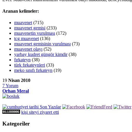
Aranan kelimeler:
muavenet
(715)
muavenet gemisi
(233)
muavenetin vurulması
(172)
tcg muavenet
(136)
muavenet gemisinin vurulması
(73)
muavenet olayı
(52)
yarbay kudret güngör kimdir
(38)
fırkateyn
(38)
türk fırkateynleri
(33)
meko sınıfı fırkateyn
(19)
19
Nisan 2010
7
Yorum
Orhan Meral
kişi siteyi ziyaret etti
Kategoriler