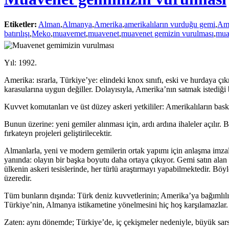
Etiketler:
Alman
,
Almanya
,
Amerika
,
amerikalıların vurduğu gemi
,
Am
batırılışı
,
Meko
,
muavemet
,
muavenet
,
muavenet gemizin vurulması
,
mua
Yıl: 1992.
Amerika: ısrarla, Türkiye’ye: elindeki knox sınıfı, eski ve hurdaya çık
karasularına uygun değiller. Dolayısıyla, Amerika’nın satmak istediği
Kuvvet komutanları ve üst düzey askeri yetkililer: Amerikalıların bask
Bunun üzerine: yeni gemiler alınması için, ardı ardına ihaleler açılır. 
fırkateyn projeleri geliştirilecektir.
Almanlarla, yeni ve modern gemilerin ortak yapımı için anlaşma imzal
yanında: olayın bir başka boyutu daha ortaya çıkıyor. Gemi satın alan ü
ülkenin askeri tesislerinde, her türlü araştırmayı yapabilmektedir. B
üzeredir.
Tüm bunların dışında: Türk deniz kuvvetlerinin; Amerika’ya bağımlılı
Türkiye’nin, Almanya istikametine yönelmesini hiç hoş karşılamazlar.
Zaten: aynı dönemde; Türkiye’de, iç çekişmeler nedeniyle, büyük sars