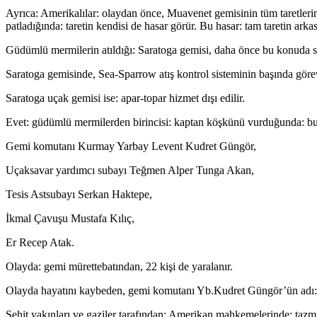
Ayrıca: Amerikalılar: olaydan önce, Muavenet gemisinin tüm taretleri
patladığında: taretin kendisi de hasar görür. Bu hasar: tam taretin a
Güdümlü mermilerin atıldığı: Saratoga gemisi, daha önce bu konuda s
Saratoga gemisinde, Sea-Sparrow atış kontrol sisteminin başında görevli
Saratoga uçak gemisi ise: apar-topar hizmet dışı edilir.
Evet: güdümlü mermilerden birincisi: kaptan köşkünü vurduğunda: bu s
Gemi komutanı Kurmay Yarbay Levent Kudret Güngör,
Uçaksavar yardımcı subayı Teğmen Alper Tunga Akan,
Tesis Astsubayı Serkan Haktepe,
İkmal Çavuşu Mustafa Kılıç,
Er Recep Atak.
Olayda: gemi mürettebatından, 22 kişi de yaralanır.
Olayda hayatını kaybeden, gemi komutanı Yb.Kudret Güngör’ün adı: de
Şehit yakınları ve gaziler tarafından: Amerikan mahkemelerinde; tazminat