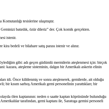
omutanlığı tesislerine ulaşmıştır.
minizi batırdık, özür dileriz” der. Çok komik gerçekten.
si istenir.
ira bedeli ve bilahare satış parası istenir ve alınır.
 söylediğim gibi: adı geçen güdümlü mermilerin ateşlenmesi için: birçok
: kazara, ateşleme sisteminin, dalgın bir Amerikalı askerin elinin
ı idi. Önce kilitlenmiş ve sonra ateşlenerek, gemilerde, ait olduğu
; bir kısım sarhoş Amerikalı gemi personelinin yarattıkları; bir
n olayda ölen kaptanının: neden o saatte kaptan köprüsünde bulunduğu
merikalılar tarafından, gemi kaptanı ile, Saratoga gemisi personeli