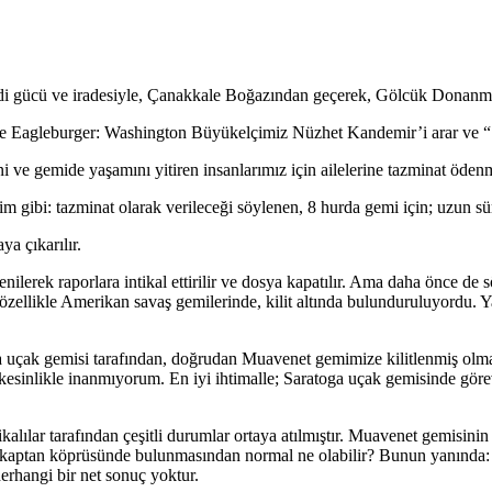
i gücü ve iradesiyle, Çanakkale Boğazından geçerek, Gölcük Donanma K
 Eagleburger: Washington Büyükelçimiz Nüzhet Kandemir’i arar ve “ Ge
ve gemide yaşamını yitiren insanlarımız için ailelerine tazminat ödenme
 gibi: tazminat olarak verileceği söylenen, 8 hurda gemi için; uzun süre k
a çıkarılır.
nilerek raporlara intikal ettirilir ve dosya kapatılır. Ama daha önce de
llikle Amerikan savaş gemilerinde, kilit altında bulunduruluyordu. Yani
 uçak gemisi tarafından, doğrudan Muavenet gemimize kilitlenmiş olmalar
sinlikle inanmıyorum. En iyi ihtimalle; Saratoga uçak gemisinde görevli
lılar tarafından çeşitli durumlar ortaya atılmıştır. Muavenet gemisini
: kaptan köprüsünde bulunmasından normal ne olabilir? Bunun yanında: A
herhangi bir net sonuç yoktur.