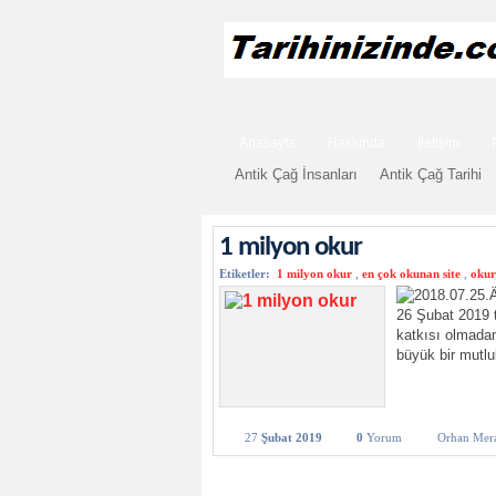
Anasayfa
Hakkında
İletişim
Antik Çağ İnsanları
Antik Çağ Tarihi
1 milyon okur
Etiketler:
1 milyon okur
,
en çok okunan site
,
okur
26 Şubat 2019 t
katkısı olmadan
büyük bir mutlu
27
Şubat 2019
0
Yorum
Orhan Mer