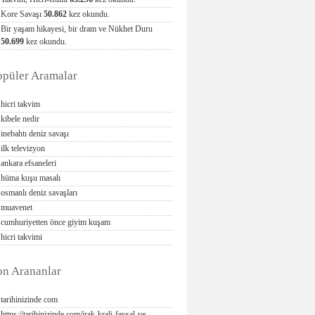
Kore Savaşı
50.862
kez okundu.
Bir yaşam hikayesi, bir dram ve Nükhet Duru
50.699
kez okundu.
opüler Aramalar
hicri takvim
kibele nedir
inebahtı deniz savaşı
ilk televizyon
ankara efsaneleri
hüma kuşu masalı
osmanlı deniz savaşları
muavenet
cumhuriyetten önce giyim kuşam
hicri takvimi
on Arananlar
tarihinizinde com
https://tarihinizinde com/irak-krali-faysal-ve-