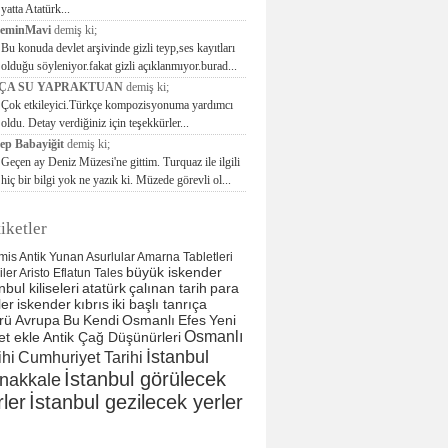
yatta Atatürk...
seminMavi
demiş ki;
Bu konuda devlet arşivinde gizli teyp,ses kayıtları
olduğu söyleniyor.fakat gizli açıklanmıyor.burad...
ÇA SU YAPRAKTUAN
demiş ki;
Çok etkileyici.Türkçe kompozisyonuma yardımcı
oldu. Detay verdiğiniz için teşekkürler...
ep Babayiğit
demiş ki;
Geçen ay Deniz Müzesi'ne gittim. Turquaz ile ilgili
hiç bir bilgi yok ne yazık ki. Müzede görevli ol...
iketler
mis
Antik Yunan
Asurlular
Amarna Tabletleri
büyük iskender
liler
Aristo
Eflatun
Tales
nbul kiliseleri
atatürk
çalınan tarih
para
ler
iskender
kıbrıs
iki başlı tanrıça
rü
Avrupa
Bu
Kendi
Osmanlı
Efes
Yeni
Osmanlı
et ekle
Antik Çağ Düşünürleri
İstanbul
ihi
Cumhuriyet Tarihi
İstanbul görülecek
nakkale
rler
İstanbul gezilecek yerler