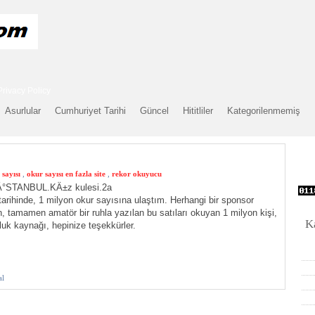
Privacy Policy
Asurlular
Cumhuriyet Tarihi
Güncel
Hititliler
Kategorilenmemiş
 sayısı
,
okur sayısı en fazla site
,
rekor okuyucu
arihinde, 1 milyon okur sayısına ulaştım. Herhangi bir sponsor
, tamamen amatör bir ruhla yazılan bu satıları okuyan 1 milyon kişi,
K
luk kaynağı, hepinize teşekkürler.
al