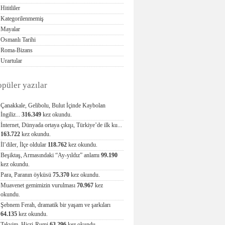
Hititliler
Kategorilenmemiş
Mayalar
Osmanlı Tarihi
Roma-Bizans
Urartular
opüler yazılar
Çanakkale, Gelibolu, Bulut İçinde Kaybolan
İngiliz...
316.349
kez okundu.
İnternet, Dünyada ortaya çıkışı, Türkiye’de ilk ku...
163.722
kez okundu.
İl’diler, İlçe oldular
118.762
kez okundu.
Beşiktaş, Armasındaki “Ay-yıldız” anlamı
99.190
kez okundu.
Para, Paranın öyküsü
75.370
kez okundu.
Muavenet gemimizin vurulması
70.967
kez
okundu.
Şebnem Ferah, dramatik bir yaşam ve şarkıları
64.135
kez okundu.
Takvim, Hicri-Rumi
63.296
kez okundu.