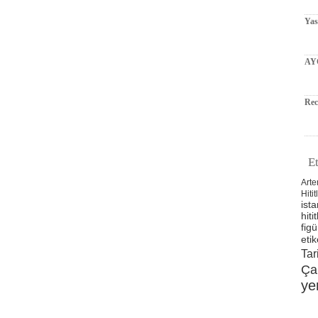
Ya
AY
Rec
Et
Arte
Hitit
ista
hitit
figü
etik
Tar
Ça
ye