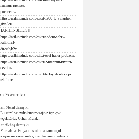
mahzun-prenses/
pocketsnw
https://tarihinizinde com/etiket/1900-lu-yillardaki-
giysiler/
TARIHINBILKISU
https://tarihinizinde com/etiket/sodom-sehri-
kalintilari/
directlyk2v
https://tarihinizinde com/etiket/ozel-haller-problemi/
https://tarihinizinde com/etiket/2-mahmut-kiyafet-
devrimi/
https://tarihinizinde com/etiket/turkiyede-ilk-cep-
telefonu/
on Yorumlar
an Meral
demiş ki;
Bu güzel ve aydınlatıcı mesajınız için çok
teşekkürler. Orhan Meral...
ar Akbaş
demiş ki;
Merhabalar Bu yatın isminin anlamını çok
araştırdım zamanında çünkü babamın dedesi bu