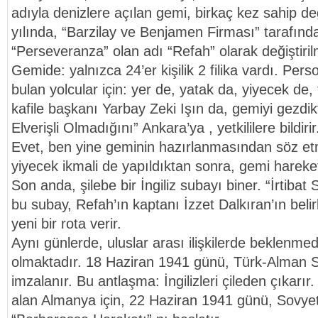
adıyla denizlere açılan gemi, birkaç kez sahip de
yılında, “Barzilay ve Benjamen Firması” tarafınd
“Perseveranza” olan adı “Refah” olarak değiştirilm
Gemide: yalnızca 24’er kişilik 2 filika vardı. Person
bulan yolcular için: yer de, yatak da, yiyecek de,
kafile başkanı Yarbay Zeki Işın da, gemiyi gezdi
Elverişli Olmadığını” Ankara’ya , yetkililere bildirir
Evet, ben yine geminin hazırlanmasından söz etm
yiyecek ikmali de yapıldıktan sonra, gemi harekete
Son anda, şilebe bir İngiliz subayı biner. “İrtiba
bu subay, Refah’ın kaptanı İzzet Dalkıran’ın belirl
yeni bir rota verir.
Aynı günlerde, uluslar arası ilişkilerde beklenmedi
olmaktadır. 18 Haziran 1941 günü, Türk-Alman S
imzalanır. Bu antlaşma: İngilizleri çileden çıkarı
alan Almanya için, 22 Haziran 1941 günü, Sovyetle