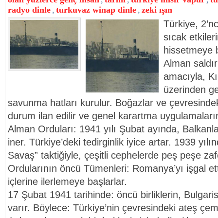
radyo dinle
,
turkuvaz winap dinle
,
zeki ışın
Türkiye, 2’n
sıcak etkiler
hissetmeye b
Alman saldır
amacıyla, Kı
üzerinden ge
savunma hatları kurulur. Boğazlar ve çevresindek
durum ilan edilir ve genel karartma uygulamaları
Alman Orduları: 1941 yılı Şubat ayında, Balkanlar
iner. Türkiye’deki tedirginlik iyice artar. 1939 yılı
Savaş” taktiğiyle, çeşitli cephelerde peş peşe z
Ordularının öncü Tümenleri: Romanya’yı işgal ett
içlerine ilerlemeye başlarlar.
17 Şubat 1941 tarihinde: öncü birliklerin, Bulgari
varır. Böylece: Türkiye’nin çevresindeki ateş çemb