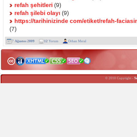
refah şehitleri
(9)
refah şilebi olayı
(9)
https://tarihinizinde com/etiket/refah-faciasin
(7)
7
Ağustos 2009
12
Yorum
Orhan Meral
© 2010 Copyright -
S