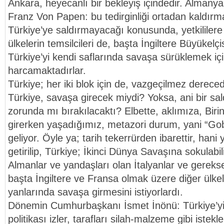
Ankara, heyecanlı bir bekleyiş içindedir. Almany
Franz Von Papen: bu tedirginliği ortadan kaldırma
Türkiye’ye saldırmayacağı konusunda, yetkililere
ülkelerin temsilcileri de, başta İngiltere Büyükelç
Türkiye’yi kendi saflarında savaşa sürüklemek iç
harcamaktadırlar.
Türkiye; her iki blok için de, vazgeçilmez dereced
Türkiye, savaşa girecek miydi? Yoksa, ani bir sal
zorunda mı bırakılacaktı? Elbette, aklımıza, Bir
girerken yaşadığımız, metazori durum, yani “Gobe
geliyor. Öyle ya; tarih tekerrürden ibarettir, hani y
getirilip, Türkiye; İkinci Dünya Savaşına sokulabil
Almanlar ve yandaşları olan İtalyanlar ve gerekse
başta İngiltere ve Fransa olmak üzere diğer ülkel
yanlarında savaşa girmesini istiyorlardı.
Dönemin Cumhurbaşkanı İsmet İnönü: Türkiye’yi
politikası izler, tarafları silah-malzeme gibi istek