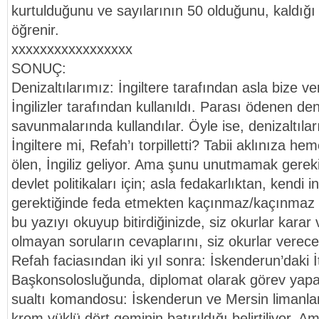
kurtulduğunu ve sayılarının 50 olduğunu, kaldığ
öğrenir.
xxxxxxxxxxxxxxxxx
SONUÇ:
Denizaltılarımız: İngiltere tarafından asla bize v
İngilizler tarafından kullanıldı. Parası ödenen den
savunmalarında kullandılar. Öyle ise, denizaltıl
İngiltere mi, Refah’ı torpilletti? Tabii aklınıza 
ölen, İngiliz geliyor. Ama şunu unutmamak gerekir
devlet politikaları için; asla fedakarlıktan, kendi i
gerektiğinde feda etmekten kaçınmaz/kaçınmaz 
bu yazıyı okuyup bitirdiğinizde, siz okurlar karar
olmayan soruların cevaplarını, siz okurlar verece
Refah faciasından iki yıl sonra: İskenderun’daki İ
Başkonsolosluğunda, diplomat olarak görev yapan 
sualtı komandosu: İskenderun ve Mersin limanlar
krom yüklü dört geminin batırıldığı belirtiliyor. 