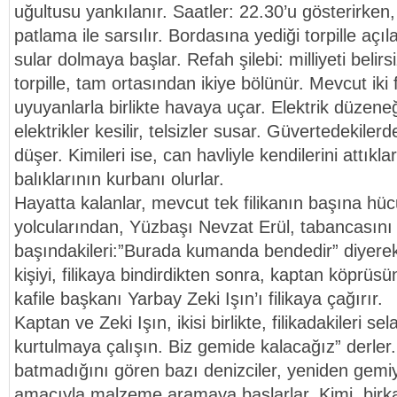
uğultusu yankılanır. Saatler: 22.30’u gösterirken
patlama ile sarsılır. Bordasına yediği torpille açıl
sular dolmaya başlar. Refah şilebi: milliyeti belirsi
torpille, tam ortasından ikiye bölünür. Mevcut iki fi
uyuyanlarla birlikte havaya uçar. Elektrik düzen
elektrikler kesilir, telsizler susar. Güvertedekiler
düşer. Kimileri ise, can havliyle kendilerini attıkl
balıklarının kurbanı olurlar.
Hayatta kalanlar, mevcut tek filikanın başına hü
yolcularından, Yüzbaşı Nevzat Erül, tabancasını ç
başındakileri:”Burada kumanda bendedir” diyer
kişiyi, filikaya bindirdikten sonra, kaptan köprüsü
kafile başkanı Yarbay Zeki Işın’ı filikaya çağırır.
Kaptan ve Zeki Işın, ikisi birlikte, filikadakileri se
kurtulmaya çalışın. Biz gemide kalacağız” derler
batmadığını gören bazı denizciler, yeniden gemi
amacıyla malzeme aramaya başlarlar. Kimi, birk