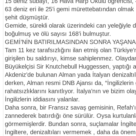
15 deniz subayı, 16 Hava Harp Okulu öğrencisi, 4
63 deniz eri ile 25’i gemi mürettebatından olmak
şehit düşmüştür.
Gemide, sürekli olarak üzerindeki can yeleğiyle d
boğulmuş ve ölü sayısı 168’i bulmuştur.
GEMİ’NİN BATIRILMASINDAN SONRA YAŞANA
Tam 11 kez tarafsızlığını ilan etmiş olan Türkiye’
girişilen bu saldırıyı, kimse sahiplenmez. Olaydan
Büyükelçisi Sir Knutchebull Huggessen, yaptığı 
Akdeniz’de bulunan Alman yada İtalyan denizaltıl
derken, Alman resmi DNB Ajansı da, “İngilizlerin
rahatsızlıklarını kanıtlıyor. İtalya’nın ve bizim ola
İngilizlerin iddiasını yalanlar.
Daha sonra, bir Fransız savaş gemisinin, Refah’ı
zannederek batırdığı öne sürülür. Oysa kurtulanl
görmemişlerdir. Bundan sonra, suçlamalar İngilte
İngiltere, denizaltıları vermemek , daha da önemli