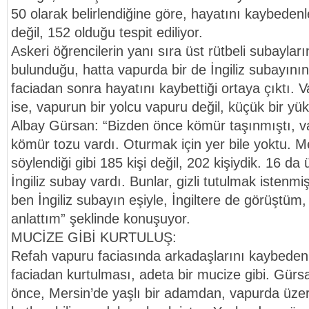
50 olarak belirlendiğine göre, hayatını kaybedenl
değil, 152 olduğu tespit ediliyor.
Askeri öğrencilerin yanı sıra üst rütbeli subaylar
bulunduğu, hatta vapurda bir de İngiliz subayını
faciadan sonra hayatını kaybettiği ortaya çıktı. Vapu
ise, vapurun bir yolcu vapuru değil, küçük bir yü
Albay Gürsan: “Bizden önce kömür taşınmıştı, v
kömür tozu vardı. Oturmak için yer bile yoktu. 
söylendiği gibi 185 kişi değil, 202 kişiydik. 16 da 
İngiliz subay vardı. Bunlar, gizli tutulmak isten
ben İngiliz subayın eşiyle, İngiltere de görüştüm
anlattım” şeklinde konuşuyor.
MUCİZE GİBİ KURTULUŞ:
Refah vapuru faciasında arkadaşlarını kaybeden
faciadan kurtulması, adeta bir mucize gibi. Gür
önce, Mersin’de yaşlı bir adamdan, vapurda üzer