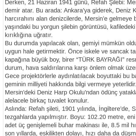
Derken, 21 Haziran 1941 günü, Refah Şilebi: Mer
demir atar. Bu arada: Ankara’ya giderek, Deniz K
harcırahını alan denizcilerde, Mersin’e gelmeye 
yaşındaki bu yorgun şilebin görüntüsü, kafiledeki 
kırıklığına uğratır.
Bu durumda yapılacak olan, gemiyi mümkün oldu
uygun hale getirmektir. Önce iskele ve sancak ta
kapağına büyük boy, birer “TÜRK BAYRAĞI” resmi
durum, hava saldırılarına karşı önlem olmak üzer
Gece projektörlerle aydınlatılacak boyuttaki bu b
geminin milliyeti hakkında bilgi vermeye yeterlidi
Mersin’deki Deniz Harp Okulu’ndan ödünç yatakla
alelacele birkaç tuvalet konulur.
Aslında: Refah şileti, 1901 yılında, İngiltere’de, 
tezgahlarda yapılmıştır. Boyu: 102.20 metre, eni 
adet üç genişlemeli buhar makinası ile, 8.5 mil h
son yıllarda, eskilikten dolayı, hızı daha da düş