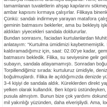
tamamlanan tuvaletlerin ahşap kapılarını sökmeye
ambar kapısını kırmaya çalışırlar. Filikaya binenl
Çünkü: sandalı indirmeye yarayan matafora çal
geminin batmasını beklerler, ama bu bekleyiş iş
aldıkları yiyecekleri sandala doldururlar.
Bundan sonrasını, faciadan kurtulanlardan Muhit
anlatayım: “Kurtulma ümidimizi kaybetmemiştik. F
kaldıramadığımız için, saat: 02.00’ye kadar, ge
batmasını bekledik. Filika, su seviyesine gelir gel
subayın, sandala atlayamamıştı. Sonradan boğu
Torpillendiğimiz sırada: kurtuluruz ümidiyle, deni
boğulmuşlardı. Filika ile açıldığımızda denizde 
3-4 kişiyi de sandala aldık. Küreklerden direkt ya
yelken olarak kullandık. Ben köprü üstündeyken, b
pusula almıştım. Bunun bize çok yardımı dokund
mil yakınlığı yüzünden, daha elverişliydi. Ama, lo