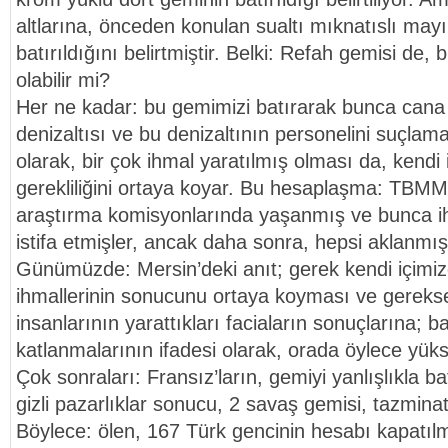
altlarına, önceden konulan sualtı mıknatıslı mayı
batırıldığını belirtmiştir. Belki: Refah gemisi de, 
olabilir mi?
Her ne kadar: bu gemimizi batırarak bunca cana
denizaltısı ve bu denizaltının personelini suçlam
olarak, bir çok ihmal yaratılmış olması da, kend
gerekliliğini ortaya koyar. Bu hesaplaşma: TBM
araştırma komisyonlarında yaşanmış ve bunca ih
istifa etmişler, ancak daha sonra, hepsi aklanmışt
Günümüzde: Mersin’deki anıt; gerek kendi içimizd
ihmallerinin sonucunu ortaya koyması ve gerekse 
insanlarının yarattıkları faciaların sonuçlarına; ba
katlanmalarının ifadesi olarak, orada öylece yük
Çok sonraları: Fransız’ların, gemiyi yanlışlıkla ba
gizli pazarlıklar sonucu, 2 savaş gemisi, tazminat 
Böylece: ölen, 167 Türk gencinin hesabı kapatılm