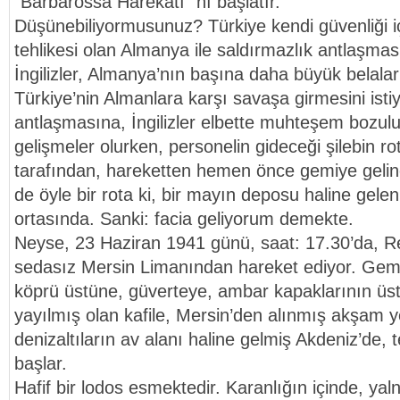
“Barbarossa Harekatı” nı başlatır.
Düşünebiliyormusunuz? Türkiye kendi güvenliği 
tehlikesi olan Almanya ile saldırmazlık antlaşmas
İngilizler, Almanya’nın başına daha büyük belaları
Türkiye’nin Almanlara karşı savaşa girmesini istiy
antlaşmasına, İngilizler elbette muhteşem bozul
gelişmeler olurken, personelin gideceği şilebin rotas
tarafından, hareketten hemen önce gemiye geline
de öyle bir rota ki, bir mayın deposu haline gele
ortasında. Sanki: facia geliyorum demekte.
Neyse, 23 Haziran 1941 günü, saat: 17.30’da, Ref
sedasız Mersin Limanından hareket ediyor. Gemini
köprü üstüne, güverteye, ambar kapaklarının üs
yayılmış olan kafile, Mersin’den alınmış akşam 
denizaltıların av alanı haline gelmiş Akdeniz’de, te
başlar.
Hafif bir lodos esmektedir. Karanlığın içinde, ya