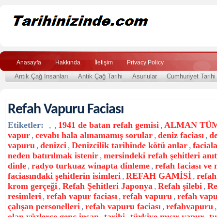
Anasayfa
Hakkında
İletişim
Privacy Policy
Antik Çağ İnsanları
Antik Çağ Tarihi
Asurlular
Cumhuriyet Tarihi
Refah Vapuru Faciası
Etiketler:
,
,
1941 de batan refah gemisi
,
ALMAN TÜ
vapur
,
cevabı hala alınamamış sorular
,
deniz faciası
,
de
vapuru
,
denizci
,
Denizcilik tarihinde kötü anlar
,
facial
neden batırılmak istenir
,
mersindeki refah şehitleri anıt
dinle
,
radyo turkuaz winapta dinleme
,
refah faciası ve
faciasındaki şehitlerin isimleri
,
REFAH GAMİSİ
,
refah
krom gerçeği
,
Refah Şehitleri Japonya
,
Refah şilebi
,
Re
resimleri
,
refah vapur faciası
,
refah vapuru
,
refah vap
çalışan personelleri
,
refah vapuru faciası
,
refahvapuru
,
olan yüzlerce genç insan
,
tarihi
,
türkiye mısır vapur
,
tu