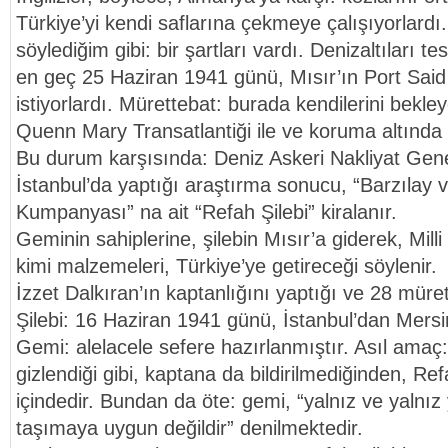
Türkiye’yi kendi saflarına çekmeye çalışıyorlardı
söylediğim gibi: bir şartları vardı. Denizaltıları t
en geç 25 Haziran 1941 günü, Mısır’ın Port Said
istiyorlardı. Mürettebat: burada kendilerini bekl
Quenn Mary Transatlantiği ile ve koruma altında İ
Bu durum karşısında: Deniz Askeri Nakliyat Gen
İstanbul’da yaptığı araştırma sonucu, “Barzılay
Kumpanyası” na ait “Refah Şilebi” kiralanır.
Geminin sahiplerine, şilebin Mısır’a giderek, Mill
kimi malzemeleri, Türkiye’ye getireceği söylenir.
İzzet Dalkıran’ın kaptanlığını yaptığı ve 28 mür
Şilebi: 16 Haziran 1941 günü, İstanbul’dan Mersi
Gemi: alelacele sefere hazırlanmıştır. Asıl am
gizlendiği gibi, kaptana da bildirilmediğinden, Refa
içindedir. Bundan da öte: gemi, “yalnız ve yalnız 
taşımaya uygun değildir” denilmektedir.