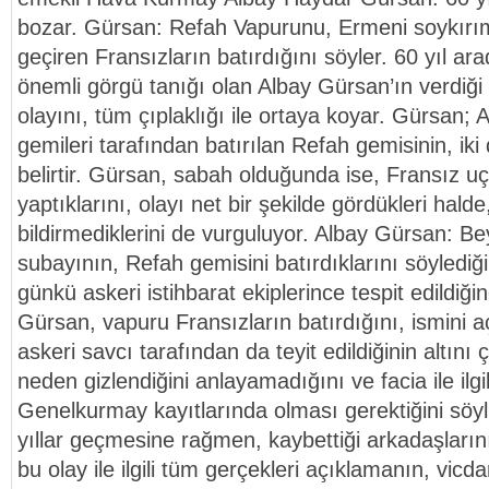
bozar. Gürsan: Refah Vapurunu, Ermeni soykırı
geçiren Fransızların batırdığını söyler. 60 yıl ar
önemli görgü tanığı olan Albay Gürsan’ın verdiği 
olayını, tüm çıplaklığı ile ortaya koyar. Gürsan;
gemileri tarafından batırılan Refah gemisinin, iki d
belirtir. Gürsan, sabah olduğunda ise, Fransız u
yaptıklarını, olayı net bir şekilde gördükleri halde
bildirmediklerini de vurguluyor. Albay Gürsan: Be
subayının, Refah gemisini batırdıklarını söylediğin
günkü askeri istihbarat ekiplerince tespit edildiği
Gürsan, vapuru Fransızların batırdığını, ismini a
askeri savcı tarafından da teyit edildiğinin altını 
neden gizlendiğini anlayamadığını ve facia ile ilgili
Genelkurmay kayıtlarında olması gerektiğini söy
yıllar geçmesine rağmen, kaybettiği arkadaşları
bu olay ile ilgili tüm gerçekleri açıklamanın, vicd