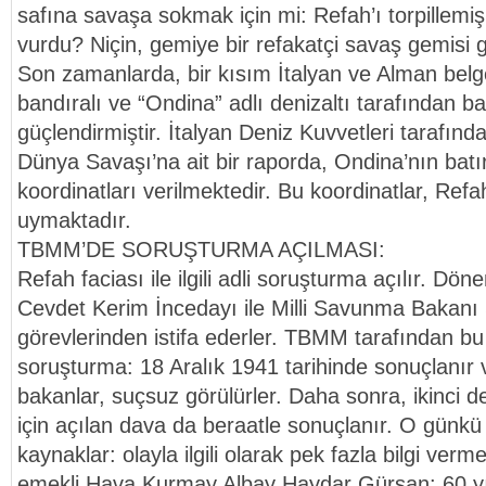
safına savaşa sokmak için mi: Refah’ı torpillemi
vurdu? Niçin, gemiye bir refakatçi savaş gemisi 
Son zamanlarda, bir kısım İtalyan ve Alman belgel
bandıralı ve “Ondina” adlı denizaltı tarafından batı
güçlendirmiştir. İtalyan Deniz Kuvvetleri tarafınd
Dünya Savaşı’na ait bir raporda, Ondina’nın batır
koordinatları verilmektedir. Bu koordinatlar, Refa
uymaktadır.
TBMM’DE SORUŞTURMA AÇILMASI:
Refah faciası ile ilgili adli soruşturma açılır. D
Cevdet Kerim İncedayı ile Milli Savunma Bakanı 
görevlerinden istifa ederler. TBMM tarafından b
soruşturma: 18 Aralık 1941 tarihinde sonuçlanır v
bakanlar, suçsuz görülürler. Daha sonra, ikinci d
için açılan dava da beraatle sonuçlanır. O günkü
kaynaklar: olayla ilgili olarak pek fazla bilgi ver
emekli Hava Kurmay Albay Haydar Gürsan: 60 yı