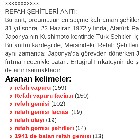
xxxxxxxxxxx
REFAH ŞEHİTLERİ ANITI:
Bu anıt, ordumuzun en seçme kahraman şehitleri
31 yıl sonra, 23 Haziran 1972 yılında, Atatürk P
Japonya’nın Kushimoto kentinde Türk Şehitleri için
Bu anıtın kardeşi de, Mersindeki “Refah Şehitleri
aynı zamanda: Japonya’da görevden dönerken J
fırtına nedeniyle batan: Ertuğrul Fırkateynin de ş
de anımsatmaktadır.
Aranan kelimeler:
refah vapuru
(159)
Refah vapuru faciası
(150)
refah gemisi
(102)
refah gemisi faciası
(19)
refah olayı
(19)
refah gemisi şehitleri
(14)
1941 de batan refah gemisi
(13)