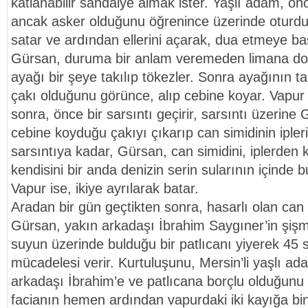
katlanabilir sandalye almak ister. Yaşlı adam, ö
ancak asker olduğunu öğrenince üzerinde oturdu
satar ve ardından ellerini açarak, dua etmeye baş
Gürsan, duruma bir anlam veremeden limana doğ
ayağı bir şeye takılıp tökezler. Sonra ayağının ta
çakı olduğunu görünce, alıp cebine koyar. Vapur 
sonra, önce bir sarsıntı geçirir, sarsıntı üzerine
cebine koyduğu çakıyı çıkarıp can simidinin ipler
sarsıntıya kadar, Gürsan, can simidini, iplerden k
kendisini bir anda denizin serin sularının içinde b
Vapur ise, ikiye ayrılarak batar.
Aradan bir gün geçtikten sonra, hasarlı olan can 
Gürsan, yakın arkadaşı İbrahim Saygıner’in şiş
suyun üzerinde bulduğu bir patlıcanı yiyerek 45
mücadelesi verir. Kurtuluşunu, Mersin’li yaşlı ad
arkadaşı İbrahim’e ve patlıcana borçlu olduğunu
facianın hemen ardından vapurdaki iki kayığa bin