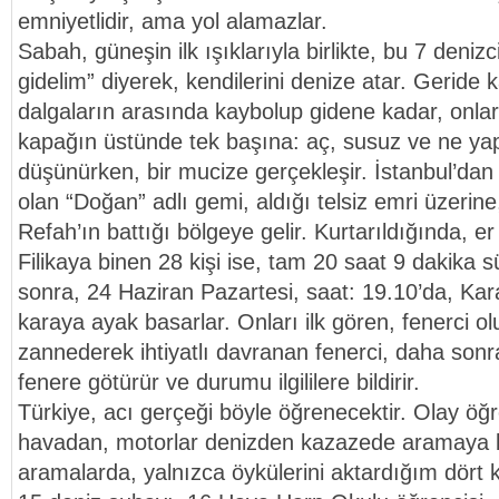
emniyetlidir, ama yol alamazlar.
Sabah, güneşin ilk ışıklarıyla birlikte, bu 7 deniz
gidelim” diyerek, kendilerini denize atar. Geride 
dalgaların arasında kaybolup gidene kadar, onları
kapağın üstünde tek başına: aç, susuz ve ne ya
düşünürken, bir mucize gerçekleşir. İstanbul’dan
olan “Doğan” adlı gemi, aldığı telsiz emri üzerine, 
Refah’ın battığı bölgeye gelir. Kurtarıldığında, e
Filikaya binen 28 kişi ise, tam 20 saat 9 dakika s
sonra, 24 Haziran Pazartesi, saat: 19.10’da, Kar
karaya ayak basarlar. Onları ilk gören, fenerci o
zannederek ihtiyatlı davranan fenerci, daha sonra
fenere götürür ve durumu ilgililere bildirir.
Türkiye, acı gerçeği böyle öğrenecektir. Olay öğr
havadan, motorlar denizden kazazede aramaya 
aramalarda, yalnızca öykülerini aktardığım dört ki