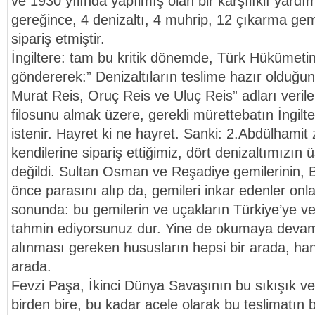
ve 1930 yılında yapılmış olan bir karşılıklı yar
gereğince, 4 denizaltı, 4 muhrip, 12 çıkarma gemi
sipariş etmiştir.
İngiltere: tam bu kritik dönemde, Türk Hükümeti
göndererek:” Denizaltıların teslime hazır olduğunu 
Murat Reis, Oruç Reis ve Uluç Reis” adları verilen
filosunu almak üzere, gerekli mürettebatın İngilt
istenir. Hayret ki ne hayret. Sanki: 2.Abdülhami
kendilerine sipariş ettiğimiz, dört denizaltımızın
değildi. Sultan Osman ve Reşadiye gemilerinin, 
önce parasını alıp da, gemileri inkar edenler onla
sonunda: bu gemilerin ve uçakların Türkiye’ye ve
tahmin ediyorsunuz dur. Yine de okumaya devam 
alınması gereken hususların hepsi bir arada, hani 
arada.
Fevzi Paşa, İkinci Dünya Savaşının bu sıkışık 
birden bire, bu kadar acele olarak bu teslimatın bi