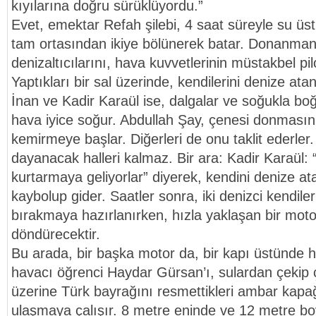
kıyılarına doğru sürüklüyordu.”
Evet, emektar Refah şilebi, 4 saat süreyle su üs
tam ortasından ikiye bölünerek batar. Donanman
denizaltıcılarını, hava kuvvetlerinin müstakbel pil
Yaptıkları bir sal üzerinde, kendilerini denize at
İnan ve Kadir Karaül ise, dalgalar ve soğukla bo
hava iyice soğur. Abdullah Şay, çenesi donmasın d
kemirmeye başlar. Diğerleri de onu taklit ederler
dayanacak halleri kalmaz. Bir ara: Kadir Karaül: “
kurtarmaya geliyorlar” diyerek, kendini denize at
kaybolup gider. Saatler sonra, iki denizci kendil
bırakmaya hazırlanırken, hızla yaklaşan bir moto
döndürecektir.
Bu arada, bir başka motor da, bir kapı üstünde 
havacı öğrenci Haydar Gürsan’ı, sulardan çekip çı
üzerine Türk bayrağını resmettikleri ambar kapa
ulaşmaya çalışır. 8 metre eninde ve 12 metre b