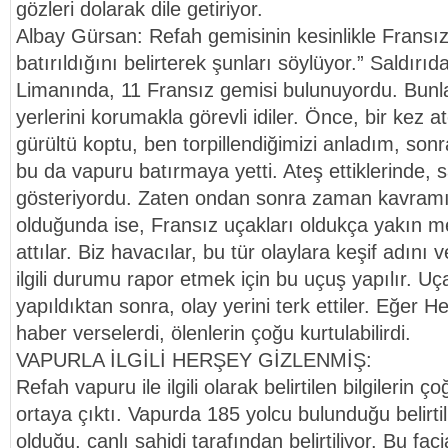
gözleri dolarak dile getiriyor.
Albay Gürsan: Refah gemisinin kesinlikle Fransız
batırıldığını belirterek şunları söylüyor.” Saldırı
Limanında, 11 Fransız gemisi bulunuyordu. Bunla
yerlerini korumakla görevli idiler. Önce, bir kez at
gürültü koptu, ben torpillendiğimizi anladım, sonra
bu da vapuru batırmaya yetti. Ateş ettiklerinde, s
gösteriyordu. Zaten ondan sonra zaman kavramı
olduğunda ise, Fransız uçakları oldukça yakın 
attılar. Biz havacılar, bu tür olaylara keşif adını 
ilgili durumu rapor etmek için bu uçuş yapılır. Uça
yapıldıktan sonra, olay yerini terk ettiler. Eğer He
haber verselerdi, ölenlerin çoğu kurtulabilirdi.
VAPURLA İLGİLİ HERŞEY GİZLENMİŞ:
Refah vapuru ile ilgili olarak belirtilen bilgilerin 
ortaya çıktı. Vapurda 185 yolcu bulunduğu belirtil
olduğu, canlı şahidi tarafından belirtiliyor. Bu fac