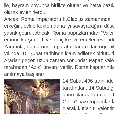
ile, bayram boyunca birlikte olurlar ve hatta bazıla
olarak evlenirlerdi.
Ancak: Roma İmparatoru II.Cladius zamanında: i
erkeğin, evli erkekten daha iyi savaşacağını düş
yasak getirdi. Ancak: Roma papazlarından “Valen
emrine karşı geldi ve genç kız ve erkeleri evlen
Zamanla, bu durum, imparator tarafından öğrenil
yılında, 15 Şubat tarihinde idam edilerek öldürül
Aradan geçen uzun zaman sonunda: Papaz Valenti
tarafından “Aziz” ünvanı verilir. Roma kapılarında
anılmaya başlanır.
14 Şubat 496 tarihinde
tarafından, 14 Şubat g
günü olarak ilan edilir.
Günü” bazı toplumlard
olarak kutlanır. Valenti