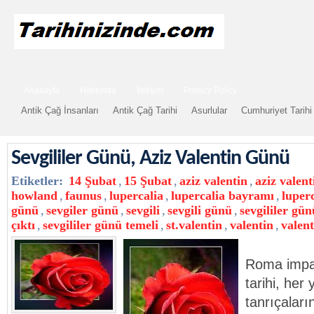
Anasayfa
Hakkında
İletişim
Privacy Policy
Antik Çağ İnsanları
Antik Çağ Tarihi
Asurlular
Cumhuriyet Tarihi
Sevgililer Günü, Aziz Valentin Günü
Etiketler:
14 Şubat
,
15 Şubat
,
aziz valentin
,
aziz valen
howland
,
faunus
,
lupercalia
,
lupercalia bayramı
,
luper
günü
,
sevgiler günü
,
sevgili
,
sevgili günü
,
sevgililer gün
çıktı
,
sevgililer günü temeli
,
st.valentin
,
valentin
,
valen
Roma impa
tarihi, her
tanrıçaları