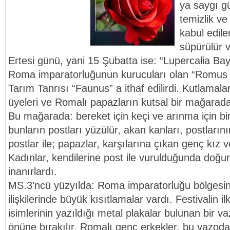
ya saygı gü
temizlik v
kabul edile
süpürülür v
Ertesi günü, yani 15 Şubatta ise: “Lupercalia Ba
Roma imparatorluğunun kurucuları olan “Romus
Tarım Tanrısı “Faunus” a ithaf edilirdi. Kutlamala
üyeleri ve Romalı papazların kutsal bir mağarada
Bu mağarada: bereket için keçi ve arınma için bir
bunların postları yüzülür, akan kanları, postların
postlar ile; papazlar, karşılarına çıkan genç kız v
Kadınlar, kendilerine post ile vurulduğunda doğur
inanırlardı.
MS.3’ncü yüzyılda: Roma imparatorluğu bölgesin
ilişkilerinde büyük kısıtlamalar vardı. Festivalin i
isimlerinin yazıldığı metal plakalar bulunan bir 
önüne bırakılır, Romalı genç erkekler, bu vazodan 