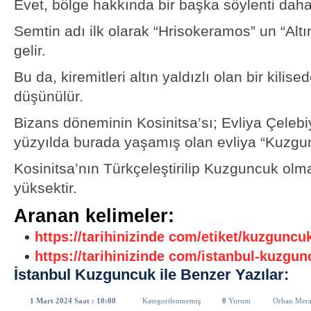
Evet, bölge hakkında bir başka söylenti daha
Semtin adı ilk olarak “Hrisokeramos” un “Alt
gelir.
Bu da, kiremitleri altın yaldızlı olan bir kilis
düşünülür.
Bizans döneminin Kosinitsa’sı; Evliya Çelebi
yüzyılda burada yaşamış olan evliya “Kuzgun
Kosinitsa’nın Türkçeleştirilip Kuzguncuk olm
yüksektir.
Aranan kelimeler:
https://tarihinizinde com/etiket/kuzguncu
https://tarihinizinde com/istanbul-kuzgun
İstanbul Kuzguncuk ile Benzer Yazılar:
1 Mart 2024 Saat : 10:00
Kategorilenmemiş
0
Yorum
Orhan Mera