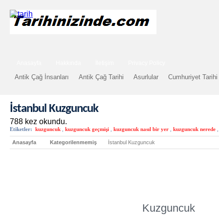
Anasayfa
Hakkında
İletişim
Privacy Policy
Antik Çağ İnsanları
Antik Çağ Tarihi
Asurlular
Cumhuriyet Tarihi
İstanbul Kuzguncuk
788 kez okundu.
Etiketler:
kuzguncuk
,
kuzguncuk geçmişi
,
kuzguncuk nasıl bir yer
,
kuzguncuk nerede
,
Anasayfa
Kategorilenmemiş
İstanbul Kuzguncuk
Kuzguncuk