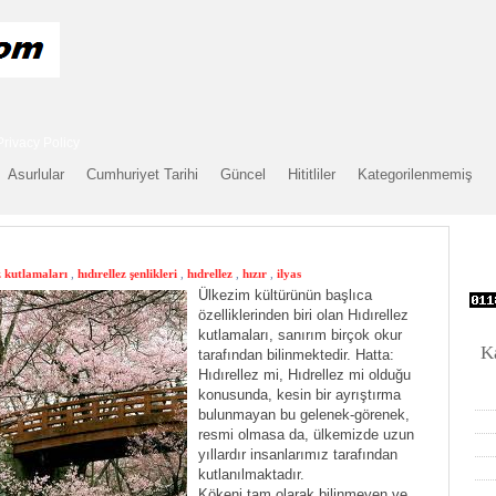
Privacy Policy
Asurlular
Cumhuriyet Tarihi
Güncel
Hititliler
Kategorilenmemiş
z kutlamaları
,
hıdırellez şenlikleri
,
hıdrellez
,
hızır
,
ilyas
Ülkezim kültürünün başlıca
özelliklerinden biri olan Hıdırellez
kutlamaları, sanırım birçok okur
K
tarafından bilinmektedir. Hatta:
Hıdırellez mi, Hıdrellez mi olduğu
konusunda, kesin bir ayrıştırma
bulunmayan bu gelenek-görenek,
resmi olmasa da, ülkemizde uzun
yıllardır insanlarımız tarafından
kutlanılmaktadır.
Kökeni tam olarak bilinmeyen ve