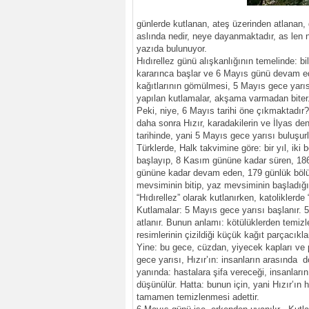
günlerde kutlanan, ateş üzerinden atlanan, 
aslında nedir, neye dayanmaktadır, as len n
yazıda bulunuyor.
Hıdırellez günü alışkanlığının temelinde: bi
kararınca başlar ve 6 Mayıs günü devam ede
kağıtlarının gömülmesi, 5 Mayıs gece yarıs
yapılan kutlamalar, akşama varmadan biter
Peki, niye, 6 Mayıs tarihi öne çıkmaktadır?
daha sonra Hızır, karadakilerin ve İlyas den
tarihinde, yani 5 Mayıs gece yarısı buluşurl
Türklerde, Halk takvimine göre: bir yıl, iki
başlayıp, 8 Kasım gününe kadar süren, 18
gününe kadar devam eden, 179 günlük bölüm
mevsiminin bitip, yaz mevsiminin başladığı
“Hıdırellez” olarak kutlanırken, katoliklerd
Kutlamalar: 5 Mayıs gece yarısı başlanır. 
atlanır. Bunun anlamı: kötülüklerden temizle
resimlerinin çizildiği küçük kağıt parçacıkl
Yine: bu gece, cüzdan, yiyecek kapları ve p
gece yarısı, Hızır’ın: insanların arasında 
yanında: hastalara şifa vereceği, insanlar
düşünülür. Hatta: bunun için, yani Hızır’ın 
tamamen temizlenmesi adettir.