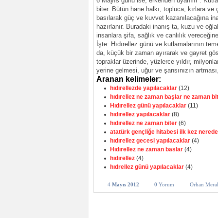
6 Mayıs günü ise, erkenden uyanılır . Kutl
biter. Bütün hane halkı, topluca, kırlara ve ç
basılarak güç ve kuvvet kazanılacağına inanı
hazırlanır. Buradaki inanış ta, kuzu ve oğla
insanlara şifa, sağlık ve canlılık vereceğine
İşte: Hıdırellez günü ve kutlamalarının teme
da, küçük bir zaman ayırarak ve gayret göst
topraklar üzerinde, yüzlerce yıldır, milyonla
yerine gelmesi, uğur ve şansınızın artması,
Aranan kelimeler:
hıdırellezde yapılacaklar
(12)
hıdırellez ne zaman başlar ne zaman bi
Hıdırellez günü yapılacaklar
(11)
hıdırellez yapılacaklar
(8)
hıdırellez ne zaman biter
(6)
atatürk gençliğe hitabesi ilk kez nered
hıdırellez gecesi yapılacaklar
(4)
Hıdırellez ne zaman baslar
(4)
hıdırellez
(4)
hıdrellez günü yapılacaklar
(4)
4
Mayıs 2012
0
Yorum
Orhan Mera