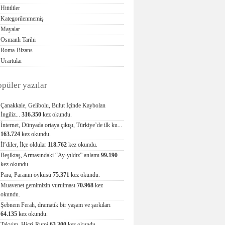
Hititliler
Kategorilenmemiş
Mayalar
Osmanlı Tarihi
Roma-Bizans
Urartular
opüler yazılar
Çanakkale, Gelibolu, Bulut İçinde Kaybolan
İngiliz...
316.350
kez okundu.
İnternet, Dünyada ortaya çıkışı, Türkiye’de ilk ku...
163.724
kez okundu.
İl’diler, İlçe oldular
118.762
kez okundu.
Beşiktaş, Armasındaki “Ay-yıldız” anlamı
99.190
kez okundu.
Para, Paranın öyküsü
75.371
kez okundu.
Muavenet gemimizin vurulması
70.968
kez
okundu.
Şebnem Ferah, dramatik bir yaşam ve şarkıları
64.135
kez okundu.
Takvim, Hicri-Rumi
63.300
kez okundu.