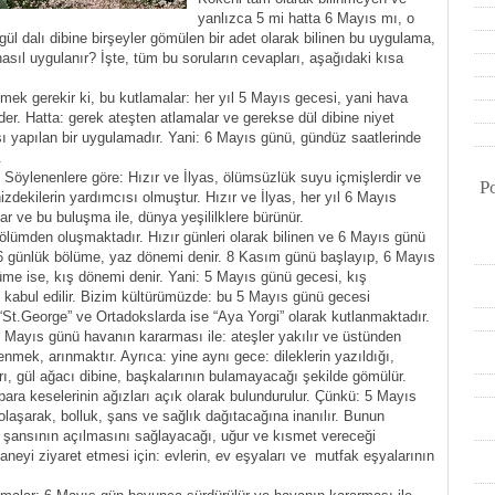
yanlızca 5 mi hatta 6 Mayıs mı, o
gül dalı dibine birşeyler gömülen bir adet olarak bilinen bu uygulama,
asıl uygulanır? İşte, tüm bu soruların cevapları, aşağıdaki kısa
lmek gerekir ki, bu kutlamalar: her yıl 5 Mayıs gecesi, yani hava
r. Hatta: gerek ateşten atlamalar ve gerekse dül dibine niyet
ı yapılan bir uygulamadır. Yani: 6 Mayıs günü, gündüz saatlerinde
.
 Söylenenlere göre: Hızır ve İlyas, ölümsüzlük suyu içmişlerdir ve
P
izdekilerin yardımcısı olmuştur. Hızır ve İlyas, her yıl 6 Mayıs
ar ve bu buluşma ile, dünya yeşililklere bürünür.
 bölümden oluşmaktadır. Hızır günleri olarak bilinen ve 6 Mayıs günü
6 günlük bölüme, yaz dönemi denir. 8 Kasım günü başlayıp, 6 Mayıs
e ise, kış dönemi denir. Yani: 5 Mayıs günü gecesi, kış
 kabul edilir. Bizim kültürümüzde: bu 5 Mayıs günü gecesi
e “St.George” ve Ortadokslarda ise “Aya Yorgi” olarak kutlanmaktadır.
5 Mayıs günü havanın kararması ile: ateşler yakılır ve üstünden
nmek, arınmaktır. Ayrıca: yine aynı gece: dileklerin yazıldığı,
arı, gül ağacı dibine, başkalarının bulamayacağı şekilde gömülür.
ara keselerinin ağızları açık olarak bulundurulur. Çünkü: 5 Mayıs
dolaşarak, bolluk, şans ve sağlık dağıtacağına inanılır. Bunun
ın şansının açılmasını sağlayacağı, uğur ve kısmet vereceği
haneyi ziyaret etmesi için: evlerin, ev eşyaları ve mutfak eşyalarının