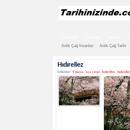
Anasayfa
Hakkında
İletişim
Antik Çağ İnsanları
Antik Çağ Tarihi
Hıdırellez
Etiketler:
6 mayıs
,
aya yorgi
,
hıdırellez
,
hıdırelle