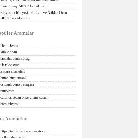
Kore Savaşı
50.862
kez okundu.
Bir yaşam hikayesi, bir dram ve Nükhet Duru
50.705
kez okundu.
opüler Aramalar
hicri takvim
kibele nedir
inebahtı deniz savaşı
ilk televizyon
ankara efsaneleri
hüma kuşu masalı
osmanlı deniz savaşları
muavenet
cumhuriyetten önce giyim kuşam
hicri takvimi
on Arananlar
https://tarihinizinde com/satranc/
tarihinizinde com