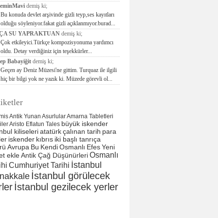
seminMavi
demiş ki;
Bu konuda devlet arşivinde gizli teyp,ses kayıtları
olduğu söyleniyor.fakat gizli açıklanmıyor.burad...
ÇA SU YAPRAKTUAN
demiş ki;
Çok etkileyici.Türkçe kompozisyonuma yardımcı
oldu. Detay verdiğiniz için teşekkürler...
ep Babayiğit
demiş ki;
Geçen ay Deniz Müzesi'ne gittim. Turquaz ile ilgili
hiç bir bilgi yok ne yazık ki. Müzede görevli ol...
iketler
mis
Antik Yunan
Asurlular
Amarna Tabletleri
büyük iskender
liler
Aristo
Eflatun
Tales
nbul kiliseleri
atatürk
çalınan tarih
para
ler
iskender
kıbrıs
iki başlı tanrıça
rü
Avrupa
Bu
Kendi
Osmanlı
Efes
Yeni
Osmanlı
et ekle
Antik Çağ Düşünürleri
İstanbul
ihi
Cumhuriyet Tarihi
İstanbul görülecek
nakkale
rler
İstanbul gezilecek yerler
tarih
tarih
Sitemap
Google