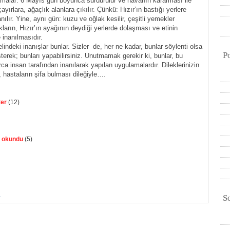
amalar: 6 Mayıs gün boyunca sürdürülür ve havanın kararması ile
ayırlara, ağaçlık alanlara çıkılır. Çünkü: Hızır’ın bastığı yerlere
lır. Yine, aynı gün: kuzu ve oğlak kesilir, çeşitli yemekler
kların, Hızır’ın ayağının deydiği yerlerde dolaşması ve etinin
 inanılmasıdır.
lindeki inanışlar bunlar. Sizler de, her ne kadar, bunlar söylenti olsa
P
erek; bunları yapabilirsiniz. Unutmamak gerekir ki, bunlar, bu
rca insan tarafından inanılarak yapılan uygulamalardır. Dileklerinizin
 hastaların şifa bulması dileğiyle….
ter
(12)
e okundu
(5)
l
S