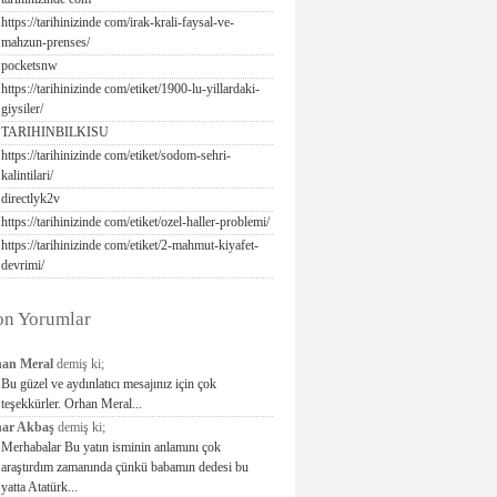
https://tarihinizinde com/irak-krali-faysal-ve-
mahzun-prenses/
pocketsnw
https://tarihinizinde com/etiket/1900-lu-yillardaki-
giysiler/
TARIHINBILKISU
https://tarihinizinde com/etiket/sodom-sehri-
kalintilari/
directlyk2v
https://tarihinizinde com/etiket/ozel-haller-problemi/
https://tarihinizinde com/etiket/2-mahmut-kiyafet-
devrimi/
on Yorumlar
an Meral
demiş ki;
Bu güzel ve aydınlatıcı mesajınız için çok
teşekkürler. Orhan Meral...
ar Akbaş
demiş ki;
Merhabalar Bu yatın isminin anlamını çok
araştırdım zamanında çünkü babamın dedesi bu
yatta Atatürk...