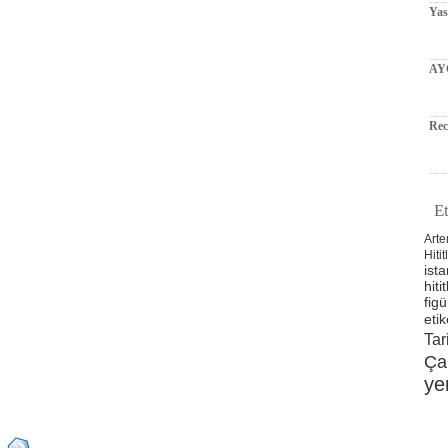
Ya
AY
Rec
Et
Arte
Hitit
ista
hitit
figü
etik
Tar
Ça
ye