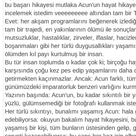
bu başarı hikayesi mutlaka Acun’un hayat hikayesi
incelemek istedim veeeeeeeee altından tam bir 
Evet: her akşam programlarını beğenerek izlediği
tam bir trajedi, en yakınlarının ölümü ile sonuçla
mutsuzluklar, hastalıklar, zirveler, iflaslar, hacizler
boşanmaları gibi her türlü duygusallıkları yaşamı
ölümden kıl payı kurtulmuş bir insan.
Bu tür insan toplumda o kadar çok ki; birçoğu ha
karşısında çoğu kez pes edip yaşamlarını daha 
getirmekten kaçınmazlar. Ancak: Acun farklı, tüm 
günümüzdeki imparatorluk benzeri varlığını kur
Yazının başında: Acun’un, bu kadar sıkıntılı bir
yüzlü, gülümsemediği bir fotoğrafı kullanmak i
Her türlü sıkıntıyı, bunalımı yaşamış Acun: hal
edebiliyorsa: okuyun bakalım hayat hikayesini, bu
yaşamış bir kişi, tüm bunların üstesinden gelip,