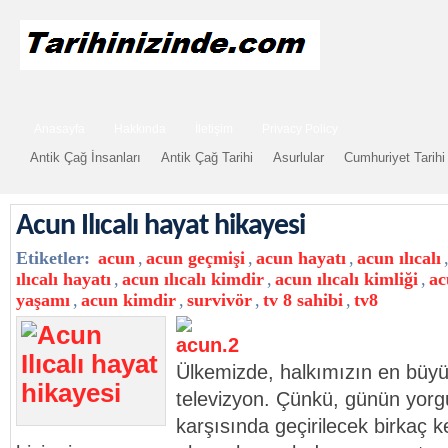
Anasayfa
Hakkında
İletişim
Privacy Policy
Antik Çağ İnsanları
Antik Çağ Tarihi
Asurlular
Cumhuriyet Tarihi
Acun Ilıcalı hayat hikayesi
Etiketler:
acun
,
acun geçmişi
,
acun hayatı
,
acun ılıcalı
ılıcalı hayatı
,
acun ılıcalı kimdir
,
acun ılıcalı kimliği
,
ac
yaşamı
,
acun kimdir
,
survivör
,
tv 8 sahibi
,
tv8
Ülkemizde, halkımızın en büy
televizyon. Çünkü, günün yorg
karşısında geçirilecek birkaç keyi