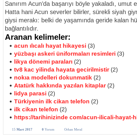
Sanırım Acun’da başarıyı böyle yakaladı, umut 
Hatta hani Acun severler bilirler, sürekli siyah gi
giysi merakı: belki de yaşamında geride kalan hüz
bağlantılıdır.
Aranan kelimeler:
acun ılıcalı hayat hikayesi
(3)
yüzbaşı askeri üniformaları resimleri
(3)
likya dönemi paraları
(2)
tv8 kac yilinda hayata gecirilmistir
(2)
nokıa modelleri dokunmatik
(2)
Atatürk hakkında yazılan kitaplar
(2)
lidya parasi
(2)
Türkiyenin ilk cikan telefon
(2)
ilk cikan telefon
(2)
https://tarihinizinde com/acun-ilicali-hayat-h
15
Mart 2017
0
Yorum
Orhan Meral