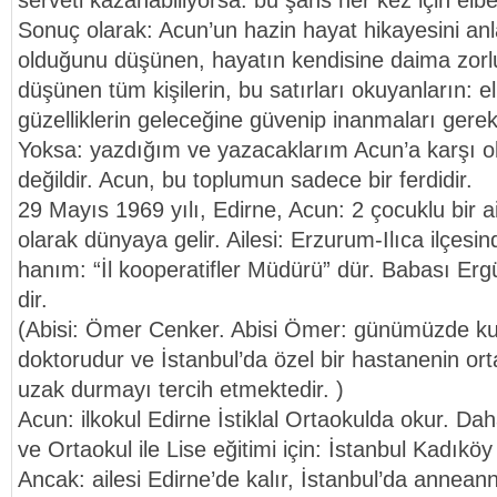
serveti kazanabiliyorsa: bu şans her kez için elbe
Sonuç olarak: Acun’un hazin hayat hikayesini an
olduğunu düşünen, hayatın kendisine daima zorlu
düşünen tüm kişilerin, bu satırları okuyanların: e
güzelliklerin geleceğine güvenip inanmaları gere
Yoksa: yazdığım ve yazacaklarım Acun’a karşı olan i
değildir. Acun, bu toplumun sadece bir ferdidir.
29 Mayıs 1969 yılı, Edirne, Acun: 2 çocuklu bir ai
olarak dünyaya gelir. Ailesi: Erzurum-Ilıca ilçesin
hanım: “İl kooperatifler Müdürü” dür. Babası Erg
dir.
(Abisi: Ömer Cenker. Abisi Ömer: günümüzde k
doktorudur ve İstanbul’da özel bir hastanenin o
uzak durmayı tercih etmektedir. )
Acun: ilkokul Edirne İstiklal Ortaokulda okur. Da
ve Ortaokul ile Lise eğitimi için: İstanbul Kadıkö
Ancak: ailesi Edirne’de kalır, İstanbul’da annean