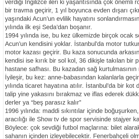
verdiği İngilizce ileri ki yaşantısında çok önemli 
bir travma geçirir, 1 yıl boyunca evden dışarı çık
yaşındaki Acun’un evlilik hayatını sonlandırması
yılında ilk eşi Seda’dan boşanır.
1994 yılında ise, bu kez ülkemizde birçok ocak 
Acun’un kendisini yoklar. İstanbul’da motor tutk
motor kazası geçirir. Bu kaza sonucunda arkasın
kendisi ise kırık bir sol kol, 36 dikişle takılan bir p
hastane safhası. Bu kazadan sağ kurtulmasının 
İyileşir, bu kez: anne-babasından kalanlarla geç
yılında ticaret hayatına atılır. İstanbul’da bir ko
talip yine yakasını bırakmaz ve iflas ederek dükk
derler ya “beş parasız kalır”
1996 yılında: maddi sıkıntılar içinde boğuşurken
aracılığı ile Show tv de spor servisinde stajyer k
Böylece: çok sevdiği futbol maçlarına: bilet alarak
sahanın içinden izleyebilecektir. Fenerbahçeli 