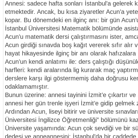
Annesi: sadece hafta sonları İstanbul’a gelerek k
etmektedir. Ancak, bu kısa ziyaretler Acun’a yet
kopar. Bu dönemdeki en ilginç anı: bir gün Acu
İstanbul Üniversitesi Matematik bölümünde asis
Acun’u matematik dersi çalıştırmasını ister, am
Acun girdiği sınavda boş kağıt vererek sıfır alır
hayat hikayesinde ilginç bir anı olarak hafızalara k
Acun’un kendi anlatımı ile: ders çalıştığı düşünül
harfleri: kendi aralarında lig kurarak maç yaptırm
derslere karşı ilgi göstermemiş daha doğrusu ken
odaklamamıştır.
Bunun üzerine: annesi tayinini İzmit’e çıkartır ve a
annesi her gün trenle işyeri İzmit’e gidip gelmek 
Ardından Acun, liseyi bitirir ve üniversite sınavl
Üniversitesi İngilizce Öğretmenliği” bölümünü kaz
Üniversite yaşamında: Acun çok sevdiği ve bir sü
dedesi ve anneannesini: İstanbul’da bir caddede