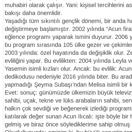
muhabiri olarak çalışır. Yani: kişisel tercihlerini 
bakışı daha önemlidir.
Yaşadığı tüm sıkıntılı gençlik dönemi, bir anda h
değiştirmeye başlamıştır. 2002 yılında “Acun firard
eğlence programı yaparak ismini duyurur. 2006 
bu program sırasında 105 ülke gezer ve çekimle
2003 yılında: özel hayatında da değişiklik olur. Z
evliliğini yapar. Bu evlilikten: 2004 yılında Leyla 
Yasemin isimli kızları olur. Ancak: bu evlilik: Acun’u
dedikodusu nedeniyle 2016 yılında biter. Bu arada
yapmadığı Şeyma Subaşı’ndan Melisa isimli bir kı
Evet: sonuç: günümüzde ülkemizin büyük televizy
sahibi, uçak, tekne ve lüks arabaların sahibi, ser
halkın çok sevdiği ve beğenerek izlediği programl
katılarak değer sunan Acun Ilıcalı: işte böyle bir 
gelmiş ve biraz önce söylediklerime sahip olmuş b