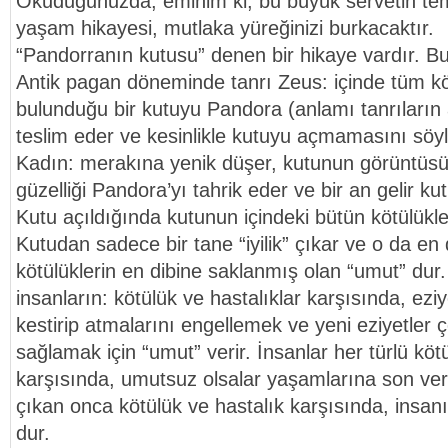
Okuduğunuzda; eminim ki, bu büyük servetin te
yaşam hikayesi, mutlaka yüreğinizi burkacaktır.
“Pandorranın kutusu” denen bir hikaye vardır. Bunu
Antik pagan döneminde tanrı Zeus: içinde tüm köt
bulunduğu bir kutuyu Pandora (anlamı tanrıların
teslim eder ve kesinlikle kutuyu açmamasını söyl
Kadın: merakına yenik düşer, kutunun görüntüsü
güzelliği Pandora’yı tahrik eder ve bir an gelir ku
Kutu açıldığında kutunun içindeki bütün kötülükle
Kutudan sadece bir tane “iyilik” çıkar ve o da en
kötülüklerin en dibine saklanmış olan “umut” dur.
insanların: kötülük ve hastalıklar karşısında, ez
kestirip atmalarını engellemek ve yeni eziyetler
sağlamak için “umut” verir. İnsanlar her türlü köt
karşısında, umutsuz olsalar yaşamlarına son veri
çıkan onca kötülük ve hastalık karşısında, insanın
dur.