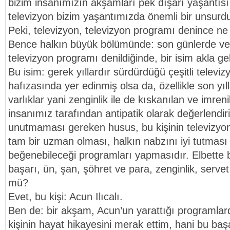
bizim insanımızın akşamları pek dışarı yaşantıs
televizyon bizim yaşantımızda önemli bir unsurdu
Peki, televizyon, televizyon programı denince ne 
Bence halkın büyük bölümünde: son günlerde ve 
televizyon programı denildiğinde, bir isim akla gel
Bu isim: gerek yıllardır sürdürdüğü çeşitli televiz
hafızasında yer edinmiş olsa da, özellikle son yı
varlıklar yani zenginlik ile de kıskanılan ve imren
insanımız tarafından antipatik olarak değerlendiri
unutmaması gereken husus, bu kişinin televizy
tam bir uzman olması, halkın nabzını iyi tutması
beğenebileceği programları yapmasıdır. Elbett
başarı, ün, şan, şöhret ve para, zenginlik, ser
mü?
Evet, bu kişi: Acun Ilıcalı.
Ben de: bir akşam, Acun’un yarattığı programlarda
kişinin hayat hikayesini merak ettim, hani bu başa