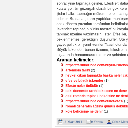
sonra: yine tapınağa gelirler. Efesliler: da
kutsal yol: bir güzergah olarak bir çok kere k
Şehir halkı: tapınağın mükemmel olması iç
ederler. Bu sanatçıların yaptıkları muhteş
antik dönem yazarları tarafından belirtilmişti
İskender: tapınağın bütün masrafını karşılam
tapınak üzerine yazılmasını ister. Efesliler
beklenmemesi gerektiğini düşünürler. Öte ya
gayet politik bir yanıt verirler “Nasıl olur da
Büyük İskender: bunun üzerine, Efeslilerin d
inşaatında harcanmasını ister ve şehirden ay
Aranan kelimeler:
https://tarihinizinde com/buyuk-iskend
artemisin tarihi
(2)
heykel çıkan tapınakta başka neler çık
efes ve büyük iskender
(1)
Efeste neler ünlüdür
(1)
eskı donemde tarıh bekcısıne ne denır
eski romada tapinak bekcisine ne deni
https://tarihinizinde com/etiket/efes/
(1
romalı generalin ağzına gümüş döküld
köle bekçisine ne denir
(1)
16
Mart 2014
0
Yorum
Orhan Mera