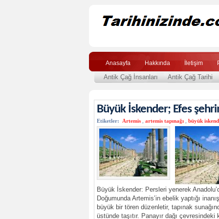
Anasayfa
Hakkında
İletişim
Antik Çağ İnsanları
Antik Çağ Tarihi
Büyük İskender; Efes şehr
Etiketler:
Artemis
,
artemis tapınağı
,
büyük iskend
Büyük İskender: Persleri yenerek Anadolu’da
Doğumunda Artemis’in ebelik yaptığı inanış
büyük bir tören düzenletir, tapınak sunağınd
üstünde taşıtır. Panayır dağı çevresindeki k