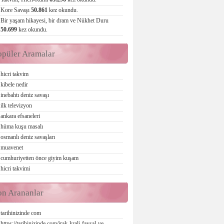
Kore Savaşı
50.861
kez okundu.
Bir yaşam hikayesi, bir dram ve Nükhet Duru
50.699
kez okundu.
opüler Aramalar
hicri takvim
kibele nedir
inebahtı deniz savaşı
ilk televizyon
ankara efsaneleri
hüma kuşu masalı
osmanlı deniz savaşları
muavenet
cumhuriyetten önce giyim kuşam
hicri takvimi
on Arananlar
tarihinizinde com
https://tarihinizinde com/irak-krali-faysal-ve-