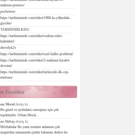
mahzun-prenses/
pocketsnw
https://tarihinizinde com/etiket/1900-lu-yillardaki-
giysiler/
TARIHINBILKISU
https://tarihinizinde com/etiket/sodom-sehri-
kalintilari/
directlyk2v
https://tarihinizinde com/etiket/ozel-haller-problemi/
https://tarihinizinde com/etiket/2-mahmut-kiyafet-
devrimi/
https://tarihinizinde com/etiket/turkiyede-ilk-cep-
telefonu/
on Yorumlar
an Meral
demiş ki;
Bu güzel ve aydınlatıcı mesajınız için çok
teşekkürler. Orhan Meral...
ar Akbaş
demiş ki;
Merhabalar Bu yatın isminin anlamını çok
araştırdım zamanında çünkü babamın dedesi bu