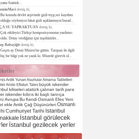
yatta Atatürk...
seminMavi
demiş ki;
Bu konuda devlet arşivinde gizli teyp,ses kayıtları
olduğu söyleniyor.fakat gizli açıklanmıyor.burad...
ÇA SU YAPRAKTUAN
demiş ki;
Çok etkileyici.Türkçe kompozisyonuma yardımcı
oldu. Detay verdiğiniz için teşekkürler...
ep Babayiğit
demiş ki;
Geçen ay Deniz Müzesi'ne gittim. Turquaz ile ilgili
hiç bir bilgi yok ne yazık ki. Müzede görevli ol...
iketler
mis
Antik Yunan
Asurlular
Amarna Tabletleri
büyük iskender
liler
Aristo
Eflatun
Tales
nbul kiliseleri
atatürk
çalınan tarih
para
ler
iskender
kıbrıs
iki başlı tanrıça
rü
Avrupa
Bu
Kendi
Osmanlı
Efes
Yeni
Osmanlı
et ekle
Antik Çağ Düşünürleri
İstanbul
ihi
Cumhuriyet Tarihi
İstanbul görülecek
nakkale
rler
İstanbul gezilecek yerler