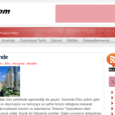
Privacy Policy
Asurlular
Cumhuriyet Tarihi
Güncel
Hititliler
Kategorilenmemiş
inde
er
,
Efes
,
efes gezisi
,
iskender
K
ki tüm şehirlerde egemenliği ele geçirir. Sonunda Efes şehrin gelir.
ını duymuştur ve tanrıçaya ve şehre borçlu olduğuna inanarak:
a kurbanlar kestirir ve adamlarına “Artemis” heykellerini elleri
utsal yolda: büyük bir ihtişamla yürürler. Dağın çevresini dolaştıktan