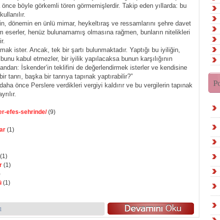
ha önce böyle görkemli tören görmemişlerdir. Takip eden yıllarda: bu
ullanılır.
in, dönemin en ünlü mimar, heykeltıraş ve ressamlarını şehre davet
em eserler, henüz bulunamamış olmasına rağmen, bunların nitelikleri
r.
ak ister. Ancak, tek bir şartı bulunmaktadır. Yaptığı bu iyiliğin,
, bunu kabul etmezler, bir iyilik yapılacaksa bunun karşılığının
ndan: İskender’in teklifini de değerlendirmek isterler ve kendisine
 bir tanrı, başka bir tanrıya tapınak yaptırabilir?”
P
aha önce Perslere verdikleri vergiyi kaldırır ve bu vergilerin tapınak
rılır.
er-efes-sehrinde/
(9)
ar
(1)
(1)
r
(1)
)
ü
(1)
l