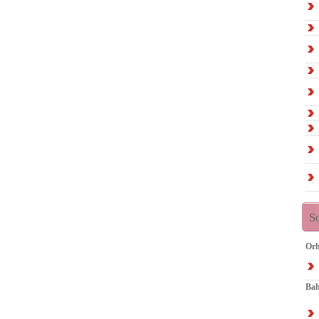
S
Orh
Bah