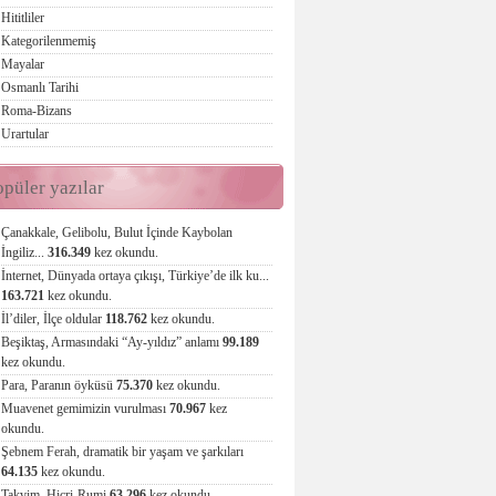
Hititliler
Kategorilenmemiş
Mayalar
Osmanlı Tarihi
Roma-Bizans
Urartular
opüler yazılar
Çanakkale, Gelibolu, Bulut İçinde Kaybolan
İngiliz...
316.349
kez okundu.
İnternet, Dünyada ortaya çıkışı, Türkiye’de ilk ku...
163.721
kez okundu.
İl’diler, İlçe oldular
118.762
kez okundu.
Beşiktaş, Armasındaki “Ay-yıldız” anlamı
99.189
kez okundu.
Para, Paranın öyküsü
75.370
kez okundu.
Muavenet gemimizin vurulması
70.967
kez
okundu.
Şebnem Ferah, dramatik bir yaşam ve şarkıları
64.135
kez okundu.
Takvim, Hicri-Rumi
63.296
kez okundu.