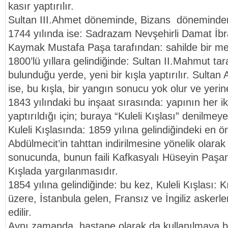
kasır yaptırılır.
Sultan III.Ahmet döneminde, Bizans döneminden k
1744 yılında ise: Sadrazam Nevşehirli Damat İ
Kaymak Mustafa Paşa tarafından: sahilde bir mesc
1800’lü yıllara gelindiğinde: Sultan II.Mahmut t
bulunduğu yerde, yeni bir kışla yaptırılır. Sulta
ise, bu kışla, bir yangın sonucu yok olur ve yerine,
1843 yılındaki bu inşaat sırasında: yapının her ik
yaptırıldığı için; buraya “Kuleli Kışlası” denilmeye
Kuleli Kışlasında: 1859 yılına gelindiğindeki en ön
Abdülmecit’in tahttan indirilmesine yönelik olarak
sonucunda, bunun faili Kafkasyalı Hüseyin Paşanı
Kışlada yargılanmasıdır.
1854 yılına gelindiğinde: bu kez, Kuleli Kışlası:
üzere, İstanbula gelen, Fransız ve İngiliz askerle
edilir.
Aynı zamanda, hastane olarak da kullanılmaya b