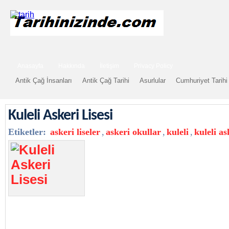
Anasayfa
Hakkında
İletişim
Privacy Policy
Antik Çağ İnsanları
Antik Çağ Tarihi
Asurlular
Cumhuriyet Tarihi
Kuleli Askeri Lisesi
Etiketler:
askeri liseler
,
askeri okullar
,
kuleli
,
kuleli as