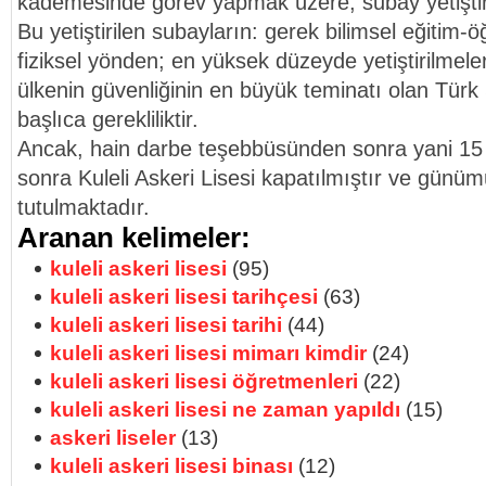
kademesinde görev yapmak üzere, subay yetişti
Bu yetiştirilen subayların: gerek bilimsel eğitim-
fiziksel yönden; en yüksek düzeyde yetiştirilmeleri
ülkenin güvenliğinin en büyük teminatı olan Türk S
başlıca gerekliliktir.
Ancak, hain darbe teşebbüsünden sonra yani 15
sonra Kuleli Askeri Lisesi kapatılmıştır ve günü
tutulmaktadır.
Aranan kelimeler:
kuleli askeri lisesi
(95)
kuleli askeri lisesi tarihçesi
(63)
kuleli askeri lisesi tarihi
(44)
kuleli askeri lisesi mimarı kimdir
(24)
kuleli askeri lisesi öğretmenleri
(22)
kuleli askeri lisesi ne zaman yapıldı
(15)
askeri liseler
(13)
kuleli askeri lisesi binası
(12)