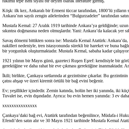
rakımlı tepe ismi siyasi bir deyim olarak literatüre girmiş.
Köşk: ilk kez, Ankaralı bir Ermeni tüccar tarafından, 1800’lü yılları
Ankara’nın sayılı zengin ailelerinden “Bulgurzadeler” tarafından satın 
Mustafa Kemal: 27 Aralık 1919 tarihinde Ankara’ya geldiğinde; uzun s
sıkıntısı doğmasına neden olmuşlardır. Yani: Ankara’da kalacak yer sık
Savaş dönemi bittikten sonra ise: Mustafa Kemal Atatürk: Ankara’da, T
nakilleri nedeniyle, tren istasyonunda sürekli bir hareket ve buna bağl
bir yorgunluk oluşturmaktadır. Mustafa Kemal, sabaha kadar çalışıyor
1921 yılının bir Mayıs günü, gazeteci Ruşen Eşref: kendisiyle bir görü
gerektiğine ve daha rahat bir eve çıkması gerektiğine inanmaktadır.
İkili; birlikte, Çankaya sırtlarında at gezintisine çıkarlar. Bu gezintin
çatısı ahşap ve üzeri kiremit örtülü bir bağ evini beğenir.
Ev; yeşillikler içindedir. Zemin katında, holün her iki yanında, iki kü
Tuvalet ise, evin dışındadır. Ayrıca: bu evin hemen yanında: 3 ev dah
xxxxxxxxxxxxxxx
Çankaya’daki bağ evi, Atatürk tarafından beğenilince, Müdafa-i Huku
Efendi’den satın alır ve 30 Mayıs 1921 tarihinde Mustafa Kemal Atatü