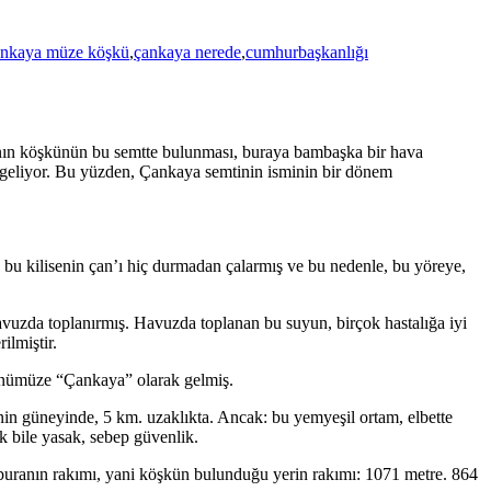
ankaya müze köşkü
,
çankaya nerede
,
cumhurbaşkanlığı
ının köşkünün bu semtte bulunması, buraya bambaşka bir hava
” geliyor. Bu yüzden, Çankaya semtinin isminin bir dönem
, bu kilisenin çan’ı hiç durmadan çalarmış ve bu nedenle, bu yöreye,
vuzda toplanırmış. Havuzda toplanan bu suyun, birçok hastalığa iyi
ilmiştir.
günümüze “Çankaya” olarak gelmiş.
in güneyinde, 5 km. uzaklıkta. Ancak: bu yemyeşil ortam, elbette
 bile yasak, sebep güvenlik.
 buranın rakımı, yani köşkün bulunduğu yerin rakımı: 1071 metre. 864