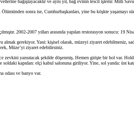
vetlerine bağışlayacaktır ve aynı yıl, bağ evinin tescil işlemi: Milli Sav
ar. Ölümünden sonra ise, Cumhurbaşkanları, yine bu köşkte yaşamayı sür
lmıştır. 2002-2007 yılları arasında yapılan restorasyon sonucu: 19 Nisa
u almak gerekiyor. Yani: kişisel olarak, müzeyi ziyaret edebilmeniz, sa
rek, Müze’yi ziyaret edebilirsiniz.
e zevkini yansıtacak şekilde döşenmiş. Hemen girişte bir hol var. Holde
 soldaki kapıdan: elçi kabul salonuna giriliyor. Yine, sol yanda: üst kat
ma odası ve banyo var.