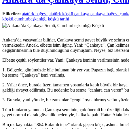
Etiketler:
atatürk bağevi
,
atatürk köşkü
,
çankaya
,
çankaya bağevi
,
çank
köşkü
,
cumhurbaşkanlığı köşkü tarihi
Ankara’da yaşayanlar bilirler, Çankaya semti gayet büyük ve şehrin 
vermektedir. Ancak, elbette isim ilginç. Yani; “Çankaya”. Çan kelime
değiştirilmesinin bile düşünüldüğünü duymuştum. Neyse, biz isterseni
Elbette çeşitli söylentiler var. Yani: Çankaya isminin verilmesinin nede
1. Bölgede, günümüzde bile bulunan bir yer var. Papazın bağı olarak i
bu semte “Çankaya” ismi verilmiş.
2. Yıllar önce, burada üzeri tamamen yosunlarla kaplı büyük bir kay
geldiği rivayet edilirmiş. Bu nedenle: bu semte “canlara can veren” 
3. Burada, yani yörede, bir zamanlar “çengi” oynatılırmış ve bu yüz
Tüm bunların yanında: Çankaya semtinin, çok önemli bir özelliği dah
gayet normal olarak güvenlik nedeniyle, halka kapalı. Hatta: Atakul
Birçok kaynakta: “864 Rakımlı tepe” olarak geçen köşk, aslında bu c