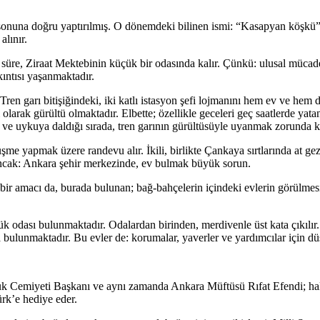
n sonuna doğru yaptırılmış. O dönemdeki bilinen ismi: “Kasapyan köşkü” 
alınır.
üre, Ziraat Mektebinin küçük bir odasında kalır. Çünkü: ulusal mücade
ıntısı yaşanmaktadır.
ren garı bitişiğindeki, iki katlı istasyon şefi lojmanını hem ev ve hem
ı olarak gürültü olmaktadır. Elbette; özellikle geceleri geç saatlerde y
 ve uykuya daldığı sırada, tren garının gürültüsüyle uyanmak zorunda k
şme yapmak üzere randevu alır. İkili, birlikte Çankaya sırtlarında at ge
 Ancak: Ankara şehir merkezinde, ev bulmak büyük sorun.
in bir amacı da, burada bulunan; bağ-bahçelerin içindeki evlerin görülmesi
çük odası bulunmaktadır. Odalardan birinden, merdivenle üst kata çıkılır.
a bulunmaktadır. Bu evler de: korumalar, yaverler ve yardımcılar için dü
k Cemiyeti Başkanı ve aynı zamanda Ankara Müftüsü Rıfat Efendi; halkt
rk’e hediye eder.