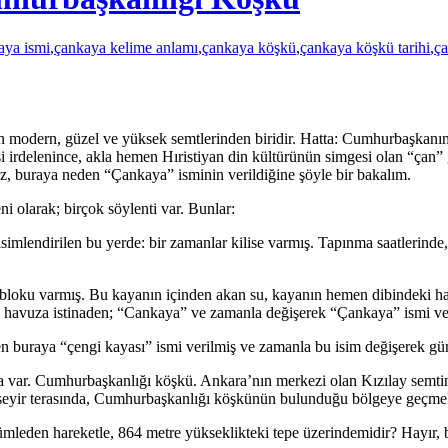
aya ismi
,
çankaya kelime anlamı
,
çankaya köşkü
,
çankaya köşkü tarihi
,
ç
en modern, güzel ve yüksek semtlerinden biridir. Hatta: Cumhurbaşkan
si irdelenince, akla hemen Hıristiyan din kültürünün simgesi olan “çan
z, buraya neden “Çankaya” isminin verildiğine şöyle bir bakalım.
ni olarak; birçok söylenti var. Bunlar:
simlendirilen bu yerde: bir zamanlar kilise varmış. Tapınma saatlerinde
a bloku varmış. Bu kayanın içinden akan su, kayanın hemen dibindeki ha
bu havuza istinaden; “Cankaya” ve zamanla değişerek “Çankaya” ismi ver
den buraya “çengi kayası” ismi verilmiş ve zamanla bu isim değişerek 
a var. Cumhurbaşkanlığı köşkü. Ankara’nın merkezi olan Kızılay semtin
e seyir terasında, Cumhurbaşkanlığı köşkünün bulunduğu bölgeye geçmek
ümleden hareketle, 864 metre yükseklikteki tepe üzerindemidir? Hayır,