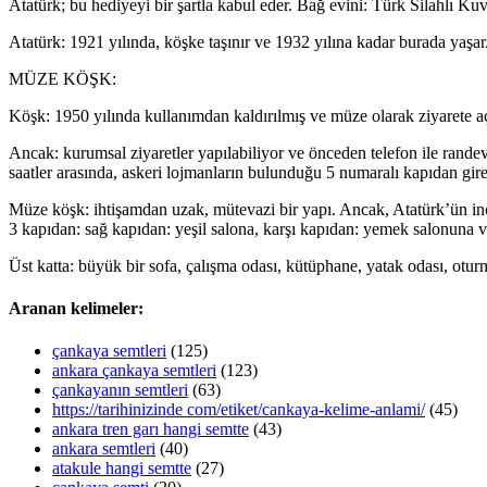
Atatürk; bu hediyeyi bir şartla kabul eder. Bağ evini: Türk Silahlı Kuv
Atatürk: 1921 yılında, köşke taşınır ve 1932 yılına kadar burada yaş
MÜZE KÖŞK:
Köşk: 1950 yılında kullanımdan kaldırılmış ve müze olarak ziyarete açı
Ancak: kurumsal ziyaretler yapılabiliyor ve önceden telefon ile randev
saatler arasında, askeri lojmanların bulunduğu 5 numaralı kapıdan gire
Müze köşk: ihtişamdan uzak, mütevazi bir yapı. Ancak, Atatürk’ün inc
3 kapıdan: sağ kapıdan: yeşil salona, karşı kapıdan: yemek salonuna ve
Üst katta: büyük bir sofa, çalışma odası, kütüphane, yatak odası, otur
Aranan kelimeler:
çankaya semtleri
(125)
ankara çankaya semtleri
(123)
çankayanın semtleri
(63)
https://tarihinizinde com/etiket/cankaya-kelime-anlami/
(45)
ankara tren garı hangi semtte
(43)
ankara semtleri
(40)
atakule hangi semtte
(27)