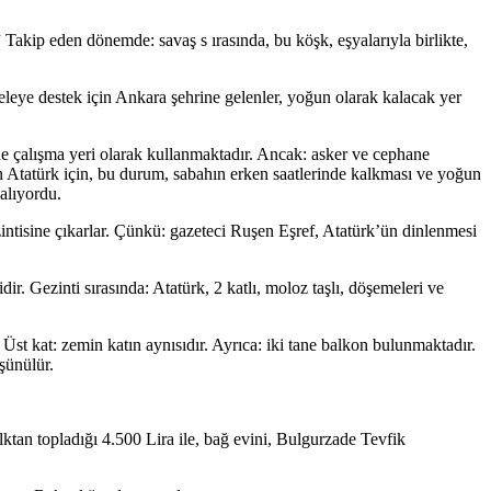
Takip eden dönemde: savaş s ırasında, bu köşk, eşyalarıyla birlikte,
leye destek için Ankara şehrine gelenler, yoğun olarak kalacak yer
 de çalışma yeri olarak kullanmaktadır. Ancak: asker ve cephane
atan Atatürk için, bu durum, sabahın erken saatlerinde kalkması ve yoğun
alıyordu.
zintisine çıkarlar. Çünkü: gazeteci Ruşen Eşref, Atatürk’ün dinlenmesi
dir. Gezinti sırasında: Atatürk, 2 katlı, moloz taşlı, döşemeleri ve
 Üst kat: zemin katın aynısıdır. Ayrıca: iki tane balkon bulunmaktadır.
şünülür.
an topladığı 4.500 Lira ile, bağ evini, Bulgurzade Tevfik