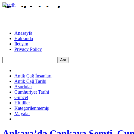
Anasayfa
Hakkında
İletişim
Privacy Policy
Ara
Antik Çağ İnsanları
Antik Çağ Tarihi
Asurlular
Cumhuriyet Tarihi
Güncel
Hititliler
Kategorilenmemiş
Mayalar
Ankara’da Çankaya Semti, Cu