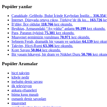
Popüler yazılar
Çanakkale, Gelibolu, Bulut İçinde Kaybolan İngiliz...
316.354
İnternet, Dünyada ortaya çıkışı, Türkiye’de ilk ku...
163.726
ke
İl’diler, İlçe oldular
118.766
kez okundu.
Beşiktaş, Armasındaki “Ay-yıldız” anlamı
99.199
kez okundu.
Para, Paranın öyküsü
75.381
kez okundu.
Muavenet gemimizin vurulması
70.971
kez okundu.
Şebnem Ferah, dramatik bir yaşam ve şarkıları
64.139
kez okun
Takvim, Hicri-Rumi
63.306
kez okundu.
Kore Savaşı
50.864
kez okundu.
Bir yaşam hikayesi, bir dram ve Nükhet Duru
50.706
kez okun
Popüler Aramalar
hicri takvim
kibele nedir
inebahtı deniz savaşı
ilk televizyon
ankara efsaneleri
hüma kuşu masalı
osmanlı deniz savaşları
muavenet