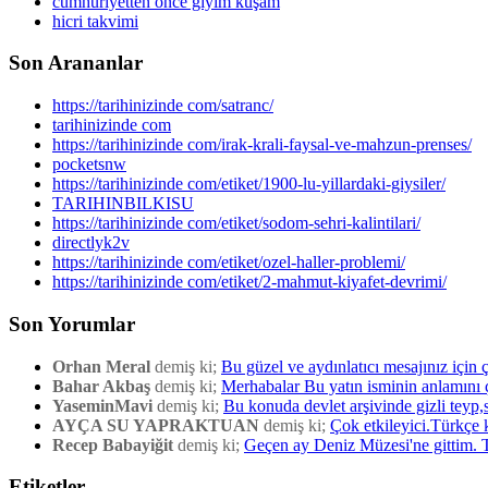
cumhuriyetten önce giyim kuşam
hicri takvimi
Son Arananlar
https://tarihinizinde com/satranc/
tarihinizinde com
https://tarihinizinde com/irak-krali-faysal-ve-mahzun-prenses/
pocketsnw
https://tarihinizinde com/etiket/1900-lu-yillardaki-giysiler/
TARIHINBILKISU
https://tarihinizinde com/etiket/sodom-sehri-kalintilari/
directlyk2v
https://tarihinizinde com/etiket/ozel-haller-problemi/
https://tarihinizinde com/etiket/2-mahmut-kiyafet-devrimi/
Son Yorumlar
Orhan Meral
demiş ki;
Bu güzel ve aydınlatıcı mesajınız için 
Bahar Akbaş
demiş ki;
Merhabalar Bu yatın isminin anlamını 
YaseminMavi
demiş ki;
Bu konuda devlet arşivinde gizli teyp,s
AYÇA SU YAPRAKTUAN
demiş ki;
Çok etkileyici.Türkçe 
Recep Babayiğit
demiş ki;
Geçen ay Deniz Müzesi'ne gittim. Tur
Etiketler