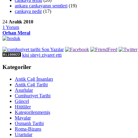
çankaya semti
(20)
ankara çankayanın semtleri
(19)
çankaya nedir
(17)
24
Aralık 2010
1
Yorum
Orhan Meral
kişi siteyi ziyaret etti
Kategoriler
Antik Çağ İnsanları
Antik Çağ Tarihi
Asurlular
Cumhuriyet Tarihi
Güncel
Hititliler
Kategorilenmemiş
Mayalar
Osmanlı Tarihi
Roma-Bizans
Urartular