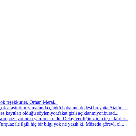
çok teşekkürler. Orhan Meral...
çok araştırdım zamanında çünkü babamın dedesi bu yatta Atatürk...
es kayıtları olduğu söyleniyor.fakat gizli açıklanmıyor.burad...
kompozisyonuma yardımcı oldu. Detay verdiğiniz için teşekkürler...
quaz ile ilgili hiç bir bilgi yok ne yazık ki. Müzede görevli ol...