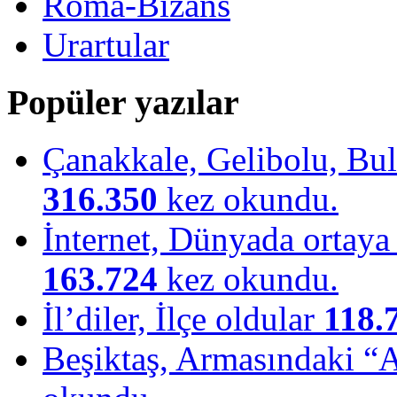
Roma-Bizans
Urartular
Popüler yazılar
Çanakkale, Gelibolu, Bulu
316.350
kez okundu.
İnternet, Dünyada ortaya ç
163.724
kez okundu.
İl’diler, İlçe oldular
118.
Beşiktaş, Armasındaki “