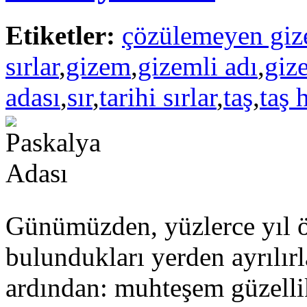
Etiketler:
çözülemeyen giz
sırlar
,
gizem
,
gizemli adı
,
gize
adası
,
sır
,
tarihi sırlar
,
taş
,
taş 
Günümüzden, yüzlerce yıl ö
bulundukları yerden ayrılır
ardından: muhteşem güzellik