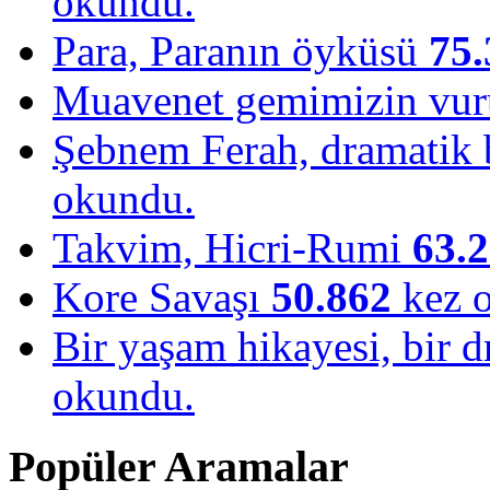
okundu.
Para, Paranın öyküsü
75.
Muavenet gemimizin vu
Şebnem Ferah, dramatik b
okundu.
Takvim, Hicri-Rumi
63.
Kore Savaşı
50.862
kez 
Bir yaşam hikayesi, bir
okundu.
Popüler Aramalar