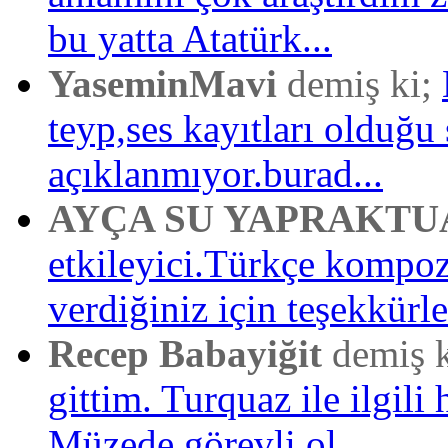
bu yatta Atatürk...
YaseminMavi
demiş ki;
teyp,ses kayıtları olduğu 
açıklanmıyor.burad...
AYÇA SU YAPRAKTU
etkileyici.Türkçe kompo
verdiğiniz için teşekkürler
Recep Babayiğit
demiş 
gittim. Turquaz ile ilgili 
Müzede görevli ol...