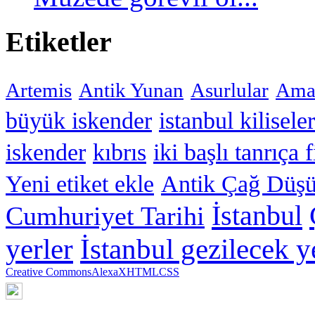
Etiketler
Artemis
Antik Yunan
Asurlular
Amar
büyük iskender
istanbul kiliseler
iskender
kıbrıs
iki başlı tanrıça 
Yeni etiket ekle
Antik Çağ Düşü
İstanbul
Cumhuriyet Tarihi
yerler
İstanbul gezilecek y
Creative Commons
Alexa
XHTML
CSS