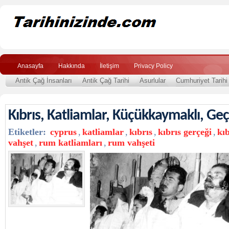
Anasayfa
Hakkında
İletişim
Privacy Policy
Antik Çağ İnsanları
Antik Çağ Tarihi
Asurlular
Cumhuriyet Tarihi
Kıbrıs, Katliamlar, Küçükkaymaklı, Geç
Etiketler:
cyprus
,
katliamlar
,
kıbrıs
,
kıbrıs gerçeği
,
kıb
vahşet
,
rum katliamları
,
rum vahşeti