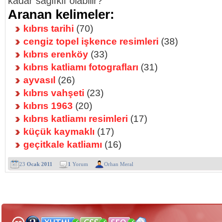
kadar sağlıklı olabilir?
Aranan kelimeler:
kıbrıs tarihi
(70)
cengiz topel işkence resimleri
(38)
kıbrıs erenköy
(33)
kıbrıs katliamı fotografları
(31)
ayvasıl
(26)
kıbrıs vahşeti
(23)
kıbrıs 1963
(20)
kıbrıs katliamı resimleri
(17)
küçük kaymaklı
(17)
geçitkale katliamı
(16)
23
Ocak 2011
1
Yorum
Orhan Meral