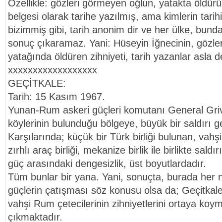
Özellikle: gözleri görmeyen oğlun, yatakta öldür
belgesi olarak tarihe yazılmış, ama kimlerin tarihi
bizimmiş gibi, tarih anonim dir ve her ülke, bundan
sonuç çıkaramaz. Yani: Hüseyin İğnecinin, gözle
yatağında öldüren zihniyeti, tarih yazanlar asla 
xxxxxxxxxxxxxxxxxx
GEÇİTKALE:
Tarih: 15 Kasım 1967.
Yunan-Rum askeri güçleri komutanı General Griv
köylerinin bulunduğu bölgeye, büyük bir saldırı ge
Karşılarında; küçük bir Türk birliği bulunan, vahşile
zırhlı araç birliği, mekanize birlik ile birlikte saldı
güç arasındaki dengesizlik, üst boyutlardadır.
Tüm bunlar bir yana. Yani, sonuçta, burada her 
güçlerin çatışması söz konusu olsa da; Geçitkale
vahşi Rum çetecilerinin zihniyetlerini ortaya ko
çıkmaktadır.