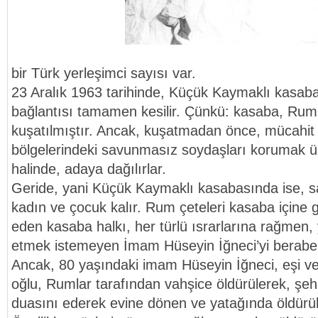
bir Türk yerleşimci sayısı var.
23 Aralık 1963 tarihinde, Küçük Kaymaklı kasabas
bağlantısı tamamen kesilir. Çünkü: kasaba, Rum 
kuşatılmıştır. Ancak, kuşatmadan önce, mücahit 
bölgelerindeki savunmasız soydaşları korumak ü
halinde, adaya dağılırlar.
Geride, yani Küçük Kaymaklı kasabasında ise, s
kadın ve çocuk kalır. Rum çeteleri kasaba içine gi
eden kasaba halkı, her türlü ısrarlarına rağmen, 
etmek istemeyen İmam Hüseyin İğneci’yi beraber
Ancak, 80 yaşındaki imam Hüseyin İğneci, eşi ve
oğlu, Rumlar tarafından vahşice öldürülerek, şehit
duasını ederek evine dönen ve yatağında öldürü