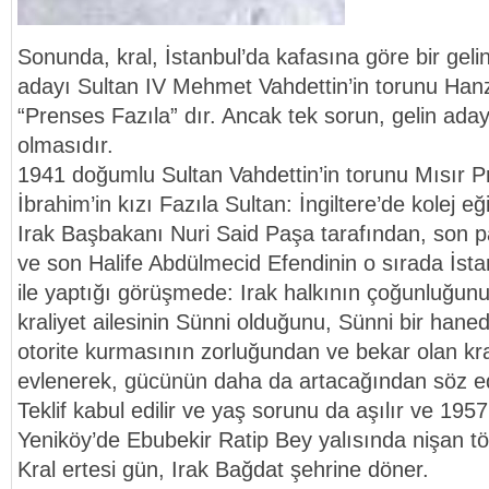
Sonunda, kral, İstanbul’da kafasına göre bir gelin
adayı Sultan IV Mehmet Vahdettin’in torunu Hanz
“Prenses Fazıla” dır. Ancak tek sorun, gelin ada
olmasıdır.
1941 doğumlu Sultan Vahdettin’in torunu Mısır P
İbrahim’in kızı Fazıla Sultan: İngiltere’de kolej eğ
Irak Başbakanı Nuri Said Paşa tarafından, son p
ve son Halife Abdülmecid Efendinin o sırada İst
ile yaptığı görüşmede: Irak halkının çoğunluğun
kraliyet ailesinin Sünni olduğunu, Sünni bir haned
otorite kurmasının zorluğundan ve bekar olan kralı
evlenerek, gücünün daha da artacağından söz e
Teklif kabul edilir ve yaş sorunu da aşılır ve 1957
Yeniköy’de Ebubekir Ratip Bey yalısında nişan tör
Kral ertesi gün, Irak Bağdat şehrine döner.