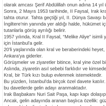
olarak amcası Şerif Abdülillah onun adına 14 yıl ü
Sonra, 2 Mayıs 1953 tarihinde, II Faysal, Irak kr
tahta oturur. Tahta geçtiği yıl, II. Dünya Savaşı b
İngiltere’nin yanında yer aldığı halde, hükümet i
tutanlarla görüş ayrılığı belirir.
1957 yılında, Kral II Faysal, “Melike Aliye” isimli 
için İstanbul’a gelir.
20’li yaşlarında olan kral ve beraberindeki heyet,
Ankara’ya giderler.
Görüşmeler ve ziyaretler bitince, kral yine özel bi
Aslında, ziyaretin asıl sebebi farklıdır ve kimse
Kral, bir Türk kızı bulup evlenmek istemektedir.
Bu yüzden, İstanbul’da birçok özel davete katılır. 
bu davetlerde gelin adayı aranmaktadır.
Irak Başbakanı Nuri Sait Paşa, kapı kapı dolaşıp 
Ancak, gelin adayında aranan başlıca özellik: güzel