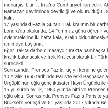
monarşisi bitirilir. Irak’da Cumhuriyet ilan edilir
Ramazan devriminde devrildiği ve öldürüldüğü 196
kalır.
17 yaşındaki Fazıla Sultan, Irak kralının bir da
Londra’da okulunda, 14 Temmuz günü öğrenir ve I
evlenmelerine iki hafta kala, Kralın öldürülmesi
anılmaya başlanır.
Eğer Irak’ta darbe olmasaydı: Irak’ta bambaşka b
krallık bulunacak ve Irak Kraliçesi olarak bir Tü
sürecekti.
Sonrasında: Prenses Fazıla, üç yıl kendine gel
10 Aralık 1965 tarihinde Paris’te eski Başbakanl
Ürgüplü’nün oğlu genç iktisatçı Hayri Ürgüplü ile 
15 yıl süren evlilik, 1980 yılında bitti ve Prenses 
oğlu oldu. Sonrasında Prenses Fazıla Paris’te ya
Brüksel’e yerleşti ve 81 yaşında 2017 yılında Belç