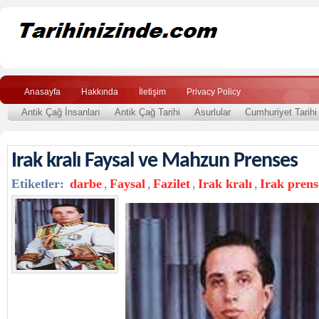
Anasayfa
Hakkında
İletişim
Privacy Policy
Antik Çağ İnsanları
Antik Çağ Tarihi
Asurlular
Cumhuriyet Tarihi
Irak kralı Faysal ve Mahzun Prenses
Etiketler:
darbe
,
Faysal
,
Fazilet
,
Irak kralı
,
Irak prens