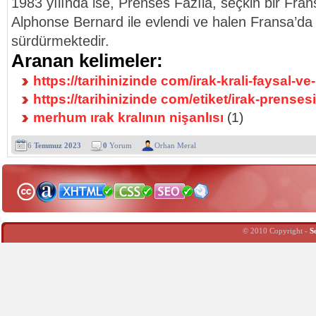
1983 yılında ise, Prenses Fazıla, seçkin bir Fra
Alphonse Bernard ile evlendi ve halen Fransa’d
sürdürmektedir.
Aranan kelimeler:
https://tarihinizinde com/irak-krali-faysal-
https://tarihinizinde com/etiket/irak-prensesi
merhum ırak kralının nişanlısı
(1)
6
Temmuz 2023
0
Yorum
Orhan Meral
© 2010 Copyright -
S