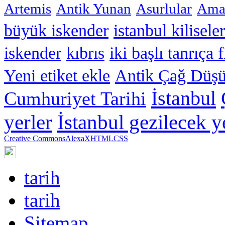
Artemis
Antik Yunan
Asurlular
Amar
büyük iskender
istanbul kiliseler
iskender
kıbrıs
iki başlı tanrıça 
Yeni etiket ekle
Antik Çağ Düşü
İstanbul
Cumhuriyet Tarihi
yerler
İstanbul gezilecek y
Creative Commons
Alexa
XHTML
CSS
tarih
tarih
Sitemap