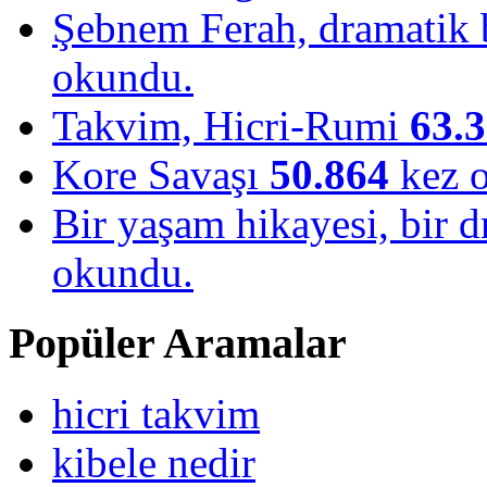
Şebnem Ferah, dramatik b
okundu.
Takvim, Hicri-Rumi
63.
Kore Savaşı
50.864
kez 
Bir yaşam hikayesi, bir
okundu.
Popüler Aramalar
hicri takvim
kibele nedir