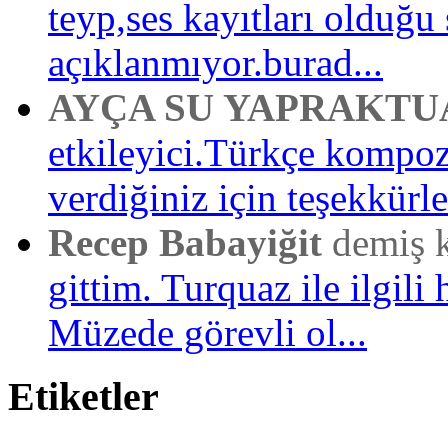
teyp,ses kayıtları olduğu 
açıklanmıyor.burad...
AYÇA SU YAPRAKTU
etkileyici.Türkçe kompo
verdiğiniz için teşekkürler
Recep Babayiğit
demiş 
gittim. Turquaz ile ilgili 
Müzede görevli ol...
Etiketler