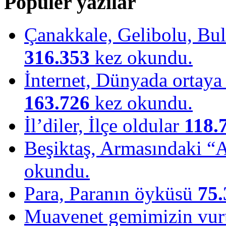
Popüler yazılar
Çanakkale, Gelibolu, Bulu
316.353
kez okundu.
İnternet, Dünyada ortaya ç
163.726
kez okundu.
İl’diler, İlçe oldular
118.
Beşiktaş, Armasındaki “
okundu.
Para, Paranın öyküsü
75.
Muavenet gemimizin vu