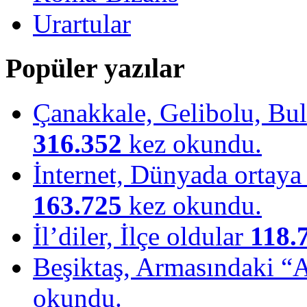
Urartular
Popüler yazılar
Çanakkale, Gelibolu, Bulu
316.352
kez okundu.
İnternet, Dünyada ortaya ç
163.725
kez okundu.
İl’diler, İlçe oldular
118.
Beşiktaş, Armasındaki “
okundu.