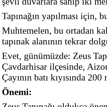
şevli duvarlara sahip iki mek
Tapınağın yapılması için, bu
Muhtemelen, bu ortadan kald
tapınak alanının tekrar dolg
Evet, günümüzde: Zeus Tapın
Çavdarhisar ilçesinde, Aizon
Çayının batı kıyısında 200 
Önemi:
Zeus Tapınağı oldukça önem