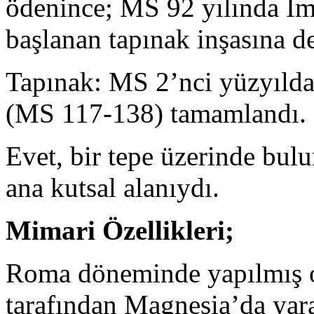
ödenince; MS 92 yılında İ
başlanan tapınak inşasına d
Tapınak: MS 2’nci yüzyıld
(MS 117-138) tamamlandı.
Evet, bir tepe üzerinde bul
ana kutsal alanıydı.
Mimari Özellikleri;
Roma döneminde yapılmış 
tarafından Magnesia’da yar