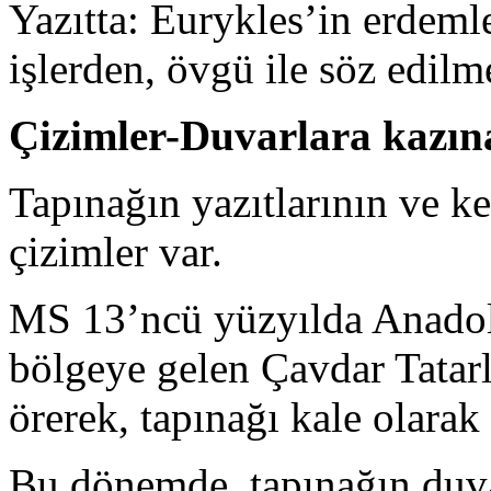
Yazıtta: Eurykles’in erdemle
işlerden, övgü ile söz edilm
Çizimler-Duvarlara kazın
Tapınağın yazıtlarının ve ke
çizimler var.
MS 13’ncü yüzyılda Anadolu
bölgeye gelen Çavdar Tatarl
örerek, tapınağı kale olarak 
Bu dönemde, tapınağın duva