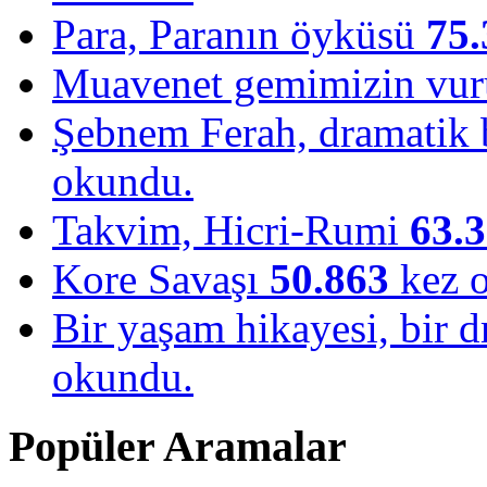
Para, Paranın öyküsü
75.
Muavenet gemimizin vu
Şebnem Ferah, dramatik b
okundu.
Takvim, Hicri-Rumi
63.
Kore Savaşı
50.863
kez 
Bir yaşam hikayesi, bir
okundu.
Popüler Aramalar