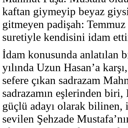
kaftan giymeyip beyaz giys
gitmeyen padişah: Temmuz 1
suretiyle kendisini idam ettir
İdam konusunda anlatılan bi
yılında Uzun Hasan’a karşı, 
sefere çıkan sadrazam Mah
sadrazamın eşlerinden biri, 
güçlü adayı olarak bilinen, 
sevilen Şehzade Mustafa’nın