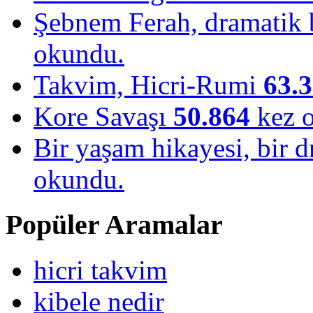
Şebnem Ferah, dramatik b
okundu.
Takvim, Hicri-Rumi
63.
Kore Savaşı
50.864
kez 
Bir yaşam hikayesi, bir
okundu.
Popüler Aramalar
hicri takvim
kibele nedir