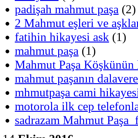
padişah mahmut paşa
(2)
2 Mahmut eşleri ve aşkla
fatihin hikayesi ask
(1)
mahmut paşa
(1)
Mahmut Paşa Köşkünün h
mahmut paşanın dalaverel
mhmutpaşa cami hikayes
motorola ilk cep telefonla
sadrazam Mahmut Paşa f