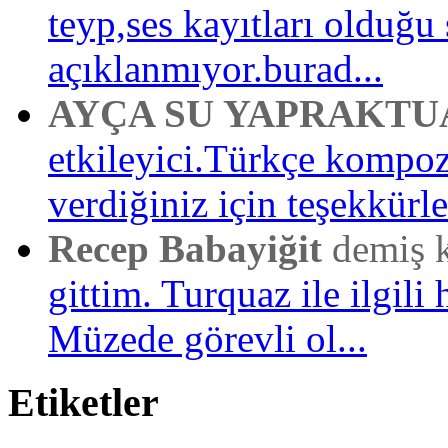
teyp,ses kayıtları olduğu 
açıklanmıyor.burad...
AYÇA SU YAPRAKTU
etkileyici.Türkçe kompo
verdiğiniz için teşekkürler
Recep Babayiğit
demiş 
gittim. Turquaz ile ilgili 
Müzede görevli ol...
Etiketler