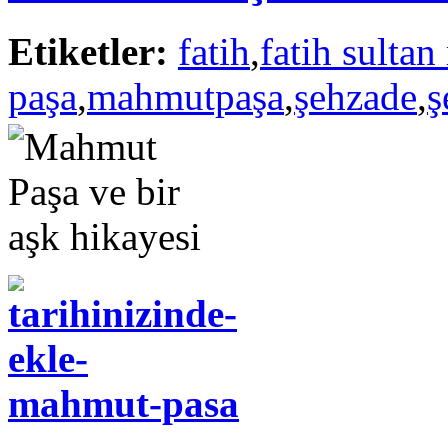
Etiketler:
fatih
,
fatih sulta
paşa
,
mahmutpaşa
,
şehzade
,
ş