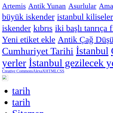
Artemis
Antik Yunan
Asurlular
Amar
büyük iskender
istanbul kiliseler
iskender
kıbrıs
iki başlı tanrıça 
Yeni etiket ekle
Antik Çağ Düşü
İstanbul
Cumhuriyet Tarihi
yerler
İstanbul gezilecek y
Creative Commons
Alexa
XHTML
CSS
tarih
tarih