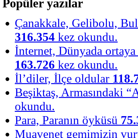
Popüler yazılar
Çanakkale, Gelibolu, Bulu
316.354
kez okundu.
İnternet, Dünyada ortaya ç
163.726
kez okundu.
İl’diler, İlçe oldular
118.
Beşiktaş, Armasındaki “
okundu.
Para, Paranın öyküsü
75.
Muavenet gemimizin vu