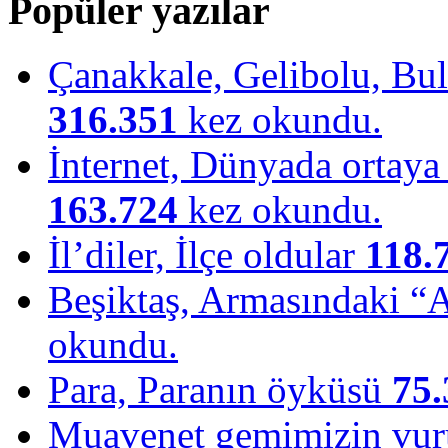
Popüler yazılar
Çanakkale, Gelibolu, Bulu
316.351
kez okundu.
İnternet, Dünyada ortaya ç
163.724
kez okundu.
İl’diler, İlçe oldular
118.
Beşiktaş, Armasındaki “
okundu.
Para, Paranın öyküsü
75.
Muavenet gemimizin vu