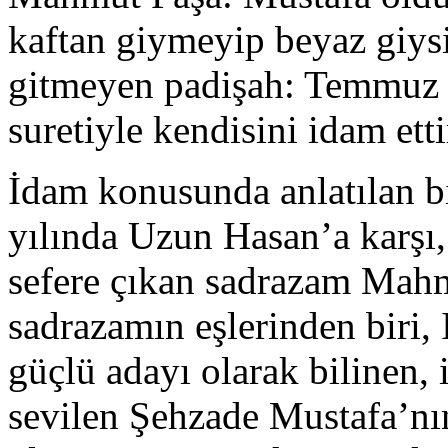
kaftan giymeyip beyaz giys
gitmeyen padişah: Temmuz 1
suretiyle kendisini idam ettir
İdam konusunda anlatılan bi
yılında Uzun Hasan’a karşı, 
sefere çıkan sadrazam Mah
sadrazamın eşlerinden biri, 
güçlü adayı olarak bilinen, 
sevilen Şehzade Mustafa’nın