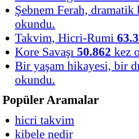
Şebnem Ferah, dramatik b
okundu.
Takvim, Hicri-Rumi
63.
Kore Savaşı
50.862
kez 
Bir yaşam hikayesi, bir
okundu.
Popüler Aramalar
hicri takvim
kibele nedir