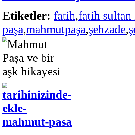
Etiketler:
fatih
,
fatih sulta
paşa
,
mahmutpaşa
,
şehzade
,
ş