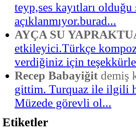
teyp,ses kayıtları olduğu 
açıklanmıyor.burad...
AYÇA SU YAPRAKTU
etkileyici.Türkçe kompo
verdiğiniz için teşekkürler
Recep Babayiğit
demiş 
gittim. Turquaz ile ilgili 
Müzede görevli ol...
Etiketler