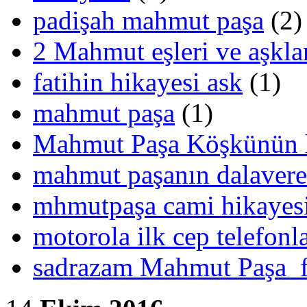
padişah mahmut paşa
(2)
2 Mahmut eşleri ve aşkla
fatihin hikayesi ask
(1)
mahmut paşa
(1)
Mahmut Paşa Köşkünün h
mahmut paşanın dalaverel
mhmutpaşa cami hikayes
motorola ilk cep telefonla
sadrazam Mahmut Paşa f