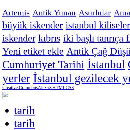
Artemis
Antik Yunan
Asurlular
Amar
büyük iskender
istanbul kiliseler
iskender
kıbrıs
iki başlı tanrıça 
Yeni etiket ekle
Antik Çağ Düşü
İstanbul
Cumhuriyet Tarihi
yerler
İstanbul gezilecek y
Creative Commons
Alexa
XHTML
CSS
tarih
tarih