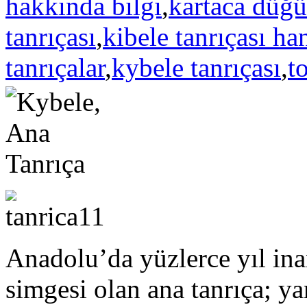
hakkında bilgi
,
kartaca düğü
tanrıçası
,
kibele tanrıçası ha
tanrıçalar
,
kybele tanrıçası
,
t
Anadolu’da yüzlerce yıl ina
simgesi olan ana tanrıça; ya