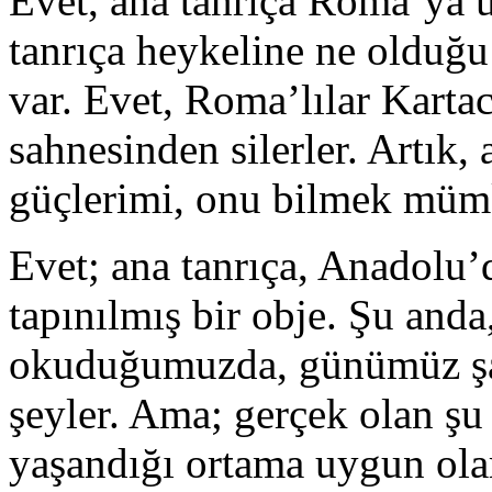
Evet, ana tanrıça Roma’ya u
tanrıça heykeline ne olduğu
var. Evet, Roma’lılar Kartaca
sahnesinden silerler. Artık,
güçlerimi, onu bilmek müm
Evet; ana tanrıça, Anadolu’
tapınılmış bir obje. Şu anda,
okuduğumuzda, günümüz şart
şeyler. Ama; gerçek olan şu
yaşandığı ortama uygun ola