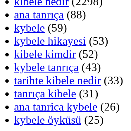
kibele nedir
(2298)
ana tanrıça
(88)
kybele
(59)
kybele hikayesi
(53)
kibele kimdir
(52)
kybele tanrıça
(43)
tarihte kibele nedir
(33)
tanrıça kibele
(31)
ana tanrica kybele
(26)
kybele öyküsü
(25)