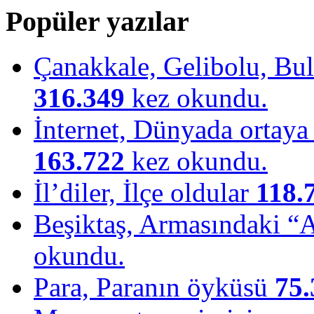
Popüler yazılar
Çanakkale, Gelibolu, Bulu
316.349
kez okundu.
İnternet, Dünyada ortaya ç
163.722
kez okundu.
İl’diler, İlçe oldular
118.
Beşiktaş, Armasındaki “
okundu.
Para, Paranın öyküsü
75.