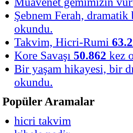
Muavenet gemimizin vu
Şebnem Ferah, dramatik b
okundu.
Takvim, Hicri-Rumi
63.
Kore Savaşı
50.862
kez 
Bir yaşam hikayesi, bir
okundu.
Popüler Aramalar
hicri takvim