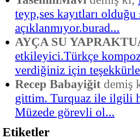
teyp,ses kayıtları olduğu 
açıklanmıyor.burad...
AYÇA SU YAPRAKTU
etkileyici.Türkçe kompo
verdiğiniz için teşekkürler
Recep Babayiğit
demiş 
gittim. Turquaz ile ilgili 
Müzede görevli ol...
Etiketler