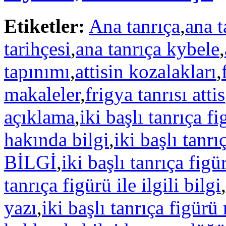
Etiketler:
Ana tanrıça
,
ana t
tarihçesi
,
ana tanrıça kybele
,
tapınımı
,
attisin kozalakları
,
makaleler
,
frigya tanrısı attis
açıklama
,
iki başlı tanrıça f
hakında bilgi
,
iki başlı t
BİLGİ
,
iki başlı tanrıça fig
tanrıça figürü ile ilgili bilgi
,
yazı
,
iki başlı tanrıça figürü 