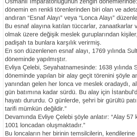
Osmanlı İmparatorluğunun zengin dönemlerinde:
dönemin en renkli törenlerinden biri olan ve adeta
andıran “Esnaf Alayı” veya “Lonca Alayı” düzenle
Bu esnaf alayına katılan tüccarlar, zanaatkarlar 
olmak üzere değişik meslek guruplarından kişiler
padişah ta bunlara karşılık verirmiş.
En son düzenlenen esnaf alayı, 1769 yılında Sul
döneminde yapılmıştır.
Evliya Çelebi, Seyahatnamesinde: 1638 yılında 
döneminde yapılan bir alay geçit törenini şöyle anl
yanından gelen her lonca ve meslek oradaydı, al
gün batımına kadar sürdü. Bu alay için İstanbul’
hayatı dururdu. O günlerde, şehri bir gürültü patır
tarifi mümkün değildir.”
Devamında Evliye Çelebi şöyle anlatır: “Alay 57 
1001 loncadan oluşmaktadır.”
Bu loncaların her birinin temsilcilerin, kendilerine