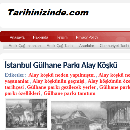
Anasayfa
Hakkında
İletişim
Privacy Policy
Antik Çağ İnsanları
Antik Çağ Tarihi
Asurlular
Cumhuriyet Tarihi
İstanbul Gülhane Parkı Alay Köşkü
Etiketler:
Alay köşkü neden yapılmıştır.
,
Alay köşkü ne
yaşananlar
,
Alay köşkünün geçmişi
,
Alay köşkünün özel
tarihçesi
,
Gülhane parkı gezilecek yerler
,
Gülhane parkı
parkı özellikleri
,
Gülhane parkı tanıtımı