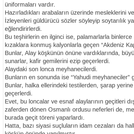
üniformaları vardır.
Hazırladıkları arabaların üzerinde mesleklerini ve 
İzleyenleri güldürücü sözler söyleyip soytarılık y
eğlendirirlerdi.
Bu teşhirlerin en ilginci ise, palamarlarla binlerc
kızaklara konmuş kalyonlarla geçen “Akdeniz Kapl
Bunlar, Alay köşkünün önüne vardıklarında, büyük
sunarlar, kafir gemilerini ezip geçerlerdi.
Alaydaki son lonca meyhanecilerdi.
Bunların en sonunda ise “Yahudi meyhaneciler” g
Bunlar, halka ellerindeki testilerden, şarap yerin
geçerlerdi.
Evet, bu loncalar ve esnaf alaylarının geçitleri d
zaferden dönen Osmanlı ordusu neferleri de, meh
burada geçit töreni yaparlardı.
Hatta, bazı siyasi suçluların idam cezaları da hal
köşkün önünde yapılmıştır.