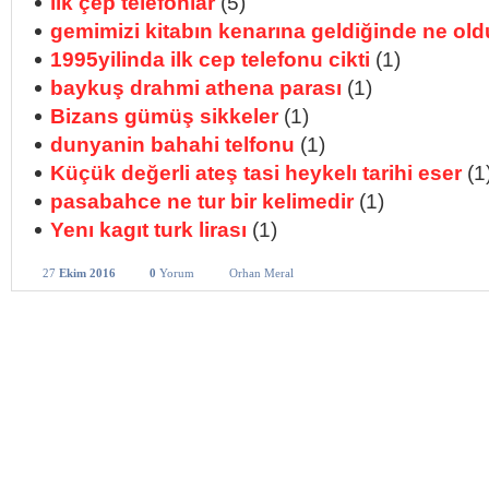
ilk çep telefonlar
(5)
gemimizi kitabın kenarına geldiğinde ne old
1995yilinda ilk cep telefonu cikti
(1)
baykuş drahmi athena parası
(1)
Bizans gümüş sikkeler
(1)
dunyanin bahahi telfonu
(1)
Küçük değerli ateş tasi heykelı tarihi eser
(1
pasabahce ne tur bir kelimedir
(1)
Yenı kagıt turk lirası
(1)
27
Ekim 2016
0
Yorum
Orhan Meral