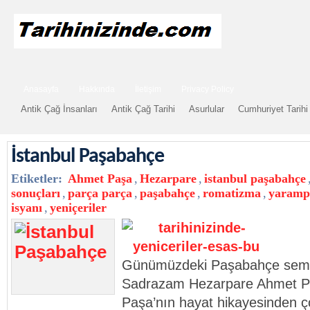
Anasayfa
Hakkında
İletişim
Privacy Policy
Antik Çağ İnsanları
Antik Çağ Tarihi
Asurlular
Cumhuriyet Tarihi
İstanbul Paşabahçe
Etiketler:
Ahmet Paşa
,
Hezarpare
,
istanbul paşabahçe
sonuçları
,
parça parça
,
paşabahçe
,
romatizma
,
yaramp
isyanı
,
yeniçeriler
Günümüzdeki Paşabahçe semtin
Sadrazam Hezarpare Ahmet Pa
Paşa’nın hayat hikayesinden çok