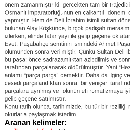
önem zamanmıştır ki, gerçekten tam bir trajedidi
Osmanlı imparatorluğunun en çalkantılı dönemi 
yapmıştır. Hem de Deli İbrahim isimli sultan dö
bulunan Alay Köşkünde, birçok padişah merasim v
izlerken, elinde tatar yayı ile gelip geçene ok at
Evet: Paşabahçe semtinin ismindeki Ahmet Paşa’
ölümünden sonra verilmiştir. Çünkü Sultan Deli İ
bu paşa: önce sadrazamlıktan azledilmiş ve sonra
tarafından parçalanarak öldürülmüştür. Yani “Hez
anlamı “parça parça” demektir. Daha da ilginç ve
cesedi parçalandıktan sonra, bir yeniçeri tarafınd
parçalara ayrılmış ve “ölünün eti romatizmaya iyi
gelip geçene satılmıştır.
Konu tarih olunca, tarihimizde, bu tür bir rezilliğ
okurlarla paylaşmak istedim.
Aranan kelimeler: