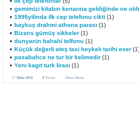
ilk çep telefonlar
(5)
gemimizi kitabın kenarına geldiğinde ne old
1995yilinda ilk cep telefonu cikti
(1)
baykuş drahmi athena parası
(1)
Bizans gümüş sikkeler
(1)
dunyanin bahahi telfonu
(1)
Küçük değerli ateş tasi heykelı tarihi eser
(1
pasabahce ne tur bir kelimedir
(1)
Yenı kagıt turk lirası
(1)
27
Ekim 2016
0
Yorum
Orhan Meral