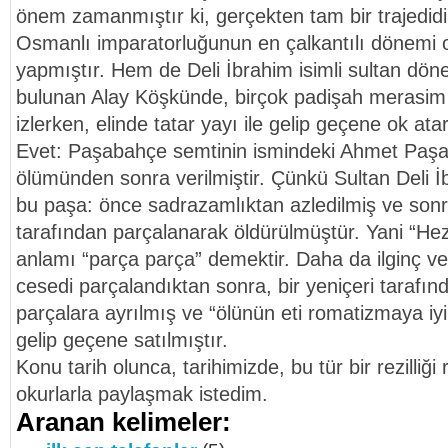
önem zamanmıştır ki, gerçekten tam bir trajedidi
Osmanlı imparatorluğunun en çalkantılı dönemi 
yapmıştır. Hem de Deli İbrahim isimli sultan dö
bulunan Alay Köşkünde, birçok padişah merasim v
izlerken, elinde tatar yayı ile gelip geçene ok at
Evet: Paşabahçe semtinin ismindeki Ahmet Paşa’
ölümünden sonra verilmiştir. Çünkü Sultan Deli İ
bu paşa: önce sadrazamlıktan azledilmiş ve sonra
tarafından parçalanarak öldürülmüştür. Yani “Hez
anlamı “parça parça” demektir. Daha da ilginç ve
cesedi parçalandıktan sonra, bir yeniçeri tarafınd
parçalara ayrılmış ve “ölünün eti romatizmaya iyi
gelip geçene satılmıştır.
Konu tarih olunca, tarihimizde, bu tür bir rezilliğ
okurlarla paylaşmak istedim.
Aranan kelimeler: