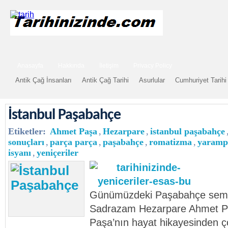
Anasayfa
Hakkında
İletişim
Privacy Policy
Antik Çağ İnsanları
Antik Çağ Tarihi
Asurlular
Cumhuriyet Tarihi
İstanbul Paşabahçe
Etiketler:
Ahmet Paşa
,
Hezarpare
,
istanbul paşabahçe
sonuçları
,
parça parça
,
paşabahçe
,
romatizma
,
yaramp
isyanı
,
yeniçeriler
Günümüzdeki Paşabahçe semtin
Sadrazam Hezarpare Ahmet Pa
Paşa’nın hayat hikayesinden çok