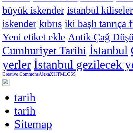
büyük iskender
istanbul kiliseler
iskender
kıbrıs
iki başlı tanrıça 
Yeni etiket ekle
Antik Çağ Düşü
İstanbul
Cumhuriyet Tarihi
yerler
İstanbul gezilecek y
Creative Commons
Alexa
XHTML
CSS
tarih
tarih
Sitemap