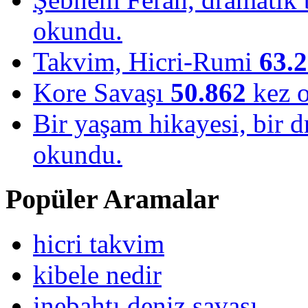
okundu.
Takvim, Hicri-Rumi
63.
Kore Savaşı
50.862
kez 
Bir yaşam hikayesi, bir
okundu.
Popüler Aramalar
hicri takvim
kibele nedir
inebahtı deniz savaşı