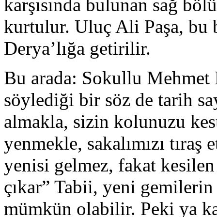
karşısında bulunan sağ böl
kurtulur. Uluç Ali Paşa, bu 
Derya’lığa getirilir.
Bu arada: Sokullu Mehmet P
söylediği bir söz de tarih sa
almakla, sizin kolunuzu kest
yenmekle, sakalımızı tıraş e
yenisi gelmez, fakat kesilen
çıkar” Tabii, yeni gemilerin
mümkün olabilir. Peki ya k