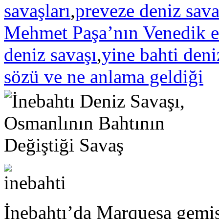
savaşları
,
preveze deniz sava
Mehmet Paşa’nın Venedik el
deniz savaşı
,
yine bahti den
sözü ve ne anlama geldiği
İnebahtı’da Marquesa gemis