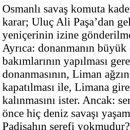
Osmanlı savaş komuta kadem
karar; Uluç Ali Paşa’dan gel
yeniçerinin izine gönderilme
Ayrıca: donanmanın büyük e
bakımlarının yapılması ger
donanmasının, Liman ağzınd
kapatılması ile, Limana gi
kalınmasını ister. Ancak: se
önce hiç deniz savaşı yaşam
Padişahın şerefi yokmudur?