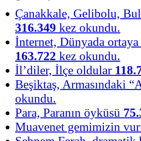
Çanakkale, Gelibolu, Bulu
316.349
kez okundu.
İnternet, Dünyada ortaya ç
163.722
kez okundu.
İl’diler, İlçe oldular
118.
Beşiktaş, Armasındaki “
okundu.
Para, Paranın öyküsü
75.
Muavenet gemimizin vu
Şebnem Ferah, dramatik b