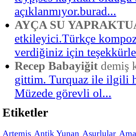
açıklanmıyor.burad...
AYÇA SU YAPRAKTU
etkileyici.Türkçe kompo
verdiğiniz için teşekkürler
Recep Babayiğit
demiş 
gittim. Turquaz ile ilgili 
Müzede görevli ol...
Etiketler
Artemis
Antik Yunan
Asurlular
Amar