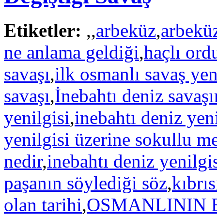
Etiketler:
,
,
arbeküz
,
arbeküz
ne anlama geldiği
,
haçlı ordu
savaşı
,
ilk osmanlı savaş yen
savaşı
,
İnebahtı deniz savaş
yenilgisi
,
inebahtı deniz yeni
yenilgisi üzerine sokullu m
nedir
,
inebahtı deniz yenilg
paşanın söylediği söz
,
kıbrı
olan tarihi
,
OSMANLININ 