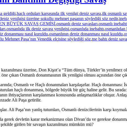
a geldiği
,
haçlı orduları karşısında ilk yenilgi deniz savaşı
,
ilk osmanlı sa
 deniz yenilgisi üzerine sokullu mehmet paşanın söylediği söz nedir
,
ineb
EN BÜYÜK SAVAŞ GEMİSİ
,
osmanlı deniz savaşları
,
osmanlı inebahtı
arı
,
osmanlıda ilk deniz savaşı yenilgisi
,
osmanlıda inebahtı
,
osmanlıdan b
iz donanması nasıl kuruldu
,
osmanlının deniz donanması nasıl kuuldu
,
o
lu Mehmet Paşa’nın Venedik elçisine söylediği söz
,
tne bahtı deniz sava
 kazanılması üzerine, Don Kişot’a “Tüm dünya, Türkler’in yenilmez ol
 öne çıkan Osmanlı donanmasının ilk yenilgisi olması açısından öne çık
arında; Osmanlı ve Haçlı donanmaları karşılaşırlar. Haçlı donanması: İ
uşturulan haçlı donanması, bölgede büyük bir güç haline gelir. Bu sırad
n ihtiyaçlarının karşılanması konusunda anlaşmazlıklar oluşur. Anlaşm
ade Ali Paşa getirilir.
lar. Ali Paşa’nın yanlış tutumları, Osmanlı denizcilerinin karşı koymal
la gerek devletin karar mekanizması olan Divan’da ve gerekse donanma
 şekilde girilen bir savaşın kazanılması mümkün mü?