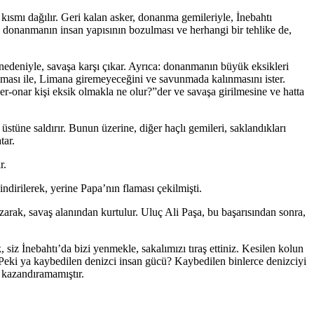
 kısmı dağılır. Geri kalan asker, donanma gemileriyle, İnebahtı
e donanmanın insan yapısının bozulması ve herhangi bir tehlike de,
 nedeniyle, savaşa karşı çıkar. Ayrıca: donanmanın büyük eksikleri
ması ile, Limana giremeyeceğini ve savunmada kalınmasını ister.
-onar kişi eksik olmakla ne olur?”der ve savaşa girilmesine ve hatta
tüne saldırır. Bunun üzerine, diğer haçlı gemileri, saklandıkları
tar.
r.
ndirilerek, yerine Papa’nın flaması çekilmişti.
ak, savaş alanından kurtulur. Uluç Ali Paşa, bu başarısından sonra,
 siz İnebahtı’da bizi yenmekle, sakalımızı tıraş ettiniz. Kesilen kolun
. Peki ya kaybedilen denizci insan gücü? Kaybedilen binlerce denizciyi
 kazandıramamıştır.