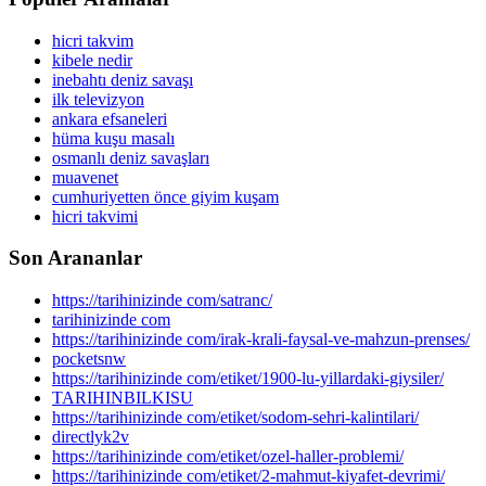
hicri takvim
kibele nedir
inebahtı deniz savaşı
ilk televizyon
ankara efsaneleri
hüma kuşu masalı
osmanlı deniz savaşları
muavenet
cumhuriyetten önce giyim kuşam
hicri takvimi
Son Arananlar
https://tarihinizinde com/satranc/
tarihinizinde com
https://tarihinizinde com/irak-krali-faysal-ve-mahzun-prenses/
pocketsnw
https://tarihinizinde com/etiket/1900-lu-yillardaki-giysiler/
TARIHINBILKISU
https://tarihinizinde com/etiket/sodom-sehri-kalintilari/
directlyk2v
https://tarihinizinde com/etiket/ozel-haller-problemi/
https://tarihinizinde com/etiket/2-mahmut-kiyafet-devrimi/