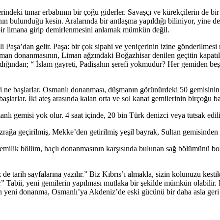
rindeki tımar erbabının bir çoğu giderler. Savaşçı ve kürekçilerin de bir
n bulunduğu kesin. Aralarında bir antlaşma yapıldığı biliniyor, yine d
bir limana girip demirlenmesini anlamak mümkün değil.
 Paşa’dan gelir. Paşa: bir çok sipahi ve yeniçerinin izine gönderilmesi
üşman donanmasının, Liman ağzındaki Boğazhisar denilen geçitin kapatıl
dığından; “ İslam gayreti, Padişahın şerefi yokmudur? Her gemiden beşer
 ne başlarlar. Osmanlı donanması, düşmanın görünürdeki 50 gemisinin üs
larlar. İki ateş arasında kalan orta ve sol kanat gemilerinin birçoğu ba
nlı gemisi yok olur. 4 saat içinde, 20 bin Türk denizci veya tutsak edili
rağa geçirilmiş, Mekke’den getirilmiş yeşil bayrak, Sultan gemisinden i
milik bölüm, haçlı donanmasının karşısında bulunan sağ bölümünü bozar
 tarih sayfalarına yazılır.” Biz Kıbrıs’ı almakla, sizin kolunuzu kestik,
ar” Tabii, yeni gemilerin yapılması mutlaka bir şekilde mümkün olabilir
en yeni donanma, Osmanlı’ya Akdeniz’de eski gücünü bir daha asla geri