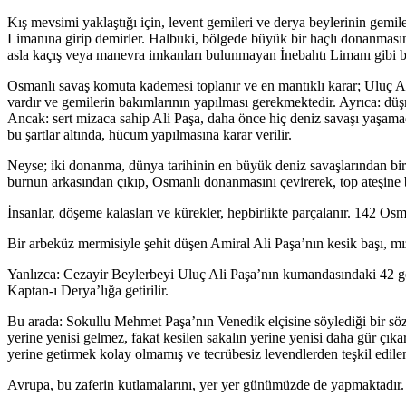
Kış mevsimi yaklaştığı için, levent gemileri ve derya beylerinin gemile
Limanına girip demirler. Halbuki, bölgede büyük bir haçlı donanmasını
asla kaçış veya manevra imkanları bulunmayan İnebahtı Limanı gibi 
Osmanlı savaş komuta kademesi toplanır ve en mantıklı karar; Uluç Ali
vardır ve gemilerin bakımlarının yapılması gerekmektedir. Ayrıca: d
Ancak: sert mizaca sahip Ali Paşa, daha önce hiç deniz savaşı yaşama
bu şartlar altında, hücum yapılmasına karar verilir.
Neyse; iki donanma, dünya tarihinin en büyük deniz savaşlarından biri
burnun arkasından çıkıp, Osmanlı donanmasını çevirerek, top ateşine baş
İnsanlar, döşeme kalasları ve kürekler, hepbirlikte parçalanır. 142 Osma
Bir arbeküz mermisiyle şehit düşen Amiral Ali Paşa’nın kesik başı, mız
Yanlızca: Cezayir Beylerbeyi Uluç Ali Paşa’nın kumandasındaki 42 ge
Kaptan-ı Derya’lığa getirilir.
Bu arada: Sokullu Mehmet Paşa’nın Venedik elçisine söylediği bir söz de
yerine yenisi gelmez, fakat kesilen sakalın yerine yenisi daha gür çık
yerine getirmek kolay olmamış ve tecrübesiz levendlerden teşkil edil
Avrupa, bu zaferin kutlamalarını, yer yer günümüzde de yapmaktadır.