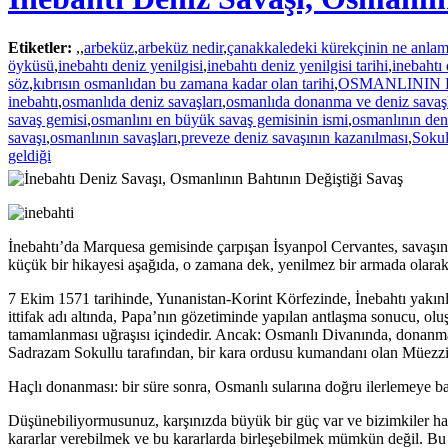
Etiketler:
,
,
arbeküz
,
arbeküz nedir
,
çanakkaledeki kürekçinin ne anlam
öyküsü
,
inebahtı deniz yenilgisi
,
inebahtı deniz yenilgisi tarihi
,
inebahtı
söz
,
kıbrısın osmanlıdan bu zamana kadar olan tarihi
,
OSMANLININ 
inebahtı
,
osmanlıda deniz savaşları
,
osmanlıda donanma ve deniz savaşl
savaş gemisi
,
osmanlını en büyük savaş gemisinin ismi
,
osmanlının den
savaşı
,
osmanlının savaşları
,
preveze deniz savaşının kazanılması
,
Sokul
geldiği
İnebahtı’da Marquesa gemisinde çarpışan İsyanpol Cervantes, savaşın
küçük bir hikayesi aşağıda, o zamana dek, yenilmez bir armada olarak
7 Ekim 1571 tarihinde, Yunanistan-Korint Körfezinde, İnebahtı yakınl
ittifak adı altında, Papa’nın gözetiminde yapılan antlaşma sonucu, ol
tamamlanması uğraşısı içindedir. Ancak: Osmanlı Divanında, donanmanı
Sadrazam Sokullu tarafından, bir kara ordusu kumandanı olan Müezzinz
Haçlı donanması: bir süre sonra, Osmanlı sularına doğru ilerlemeye baş
Düşünebiliyormusunuz, karşınızda büyük bir güç var ve bizimkiler ha
kararlar verebilmek ve bu kararlarda birleşebilmek mümkün değil. Bu