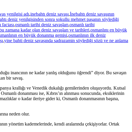
vaş yenilgisi adı
,
inebahtı deniz savaşı
,
İnebahtı deniz savaşının
ahtı deniz yenilgisinden sonra sokullu mehmet paşanın söylediği
 faciası
,
osmanlı tarihi deniz savaşları
,
osmanlı tarihi
u zamana kadar olan deniz savaşları ve tarihleri
,
osmanlını en büyük
smanlının en büyük donanma gemisi
,
osmanlının ilk deniz
şı
,
yine bahti deniz savaşında sadrazamin söylediği sözü ve ne anlama
duğu inancının ne kadar yanlış olduğunu öğrendi” diyor. Bu savaşın
an bir savaş.
spanya krallığı ve Venedik dukalığı gemilerinden oluşuyordu. Kutsal
a: Osmanlı donanması ise, Kıbrıs’ın alınması sonucunda, eksiklerinin
azlıklar o kadar ileriye gider ki, Osmanlı donanmasının başına,
arına neden olur.
nın yönetim kademelerinde, kendi aralarında çekişiyorlar. Ortak