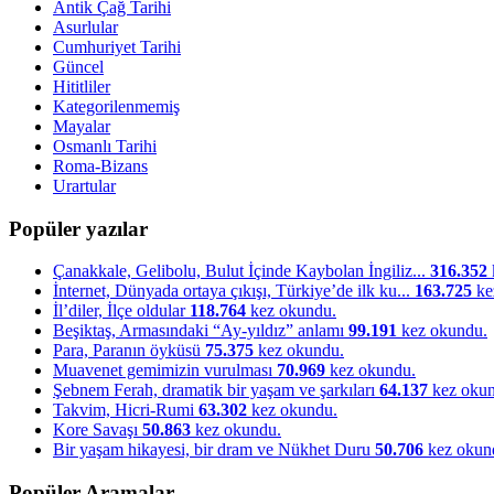
Antik Çağ Tarihi
Asurlular
Cumhuriyet Tarihi
Güncel
Hititliler
Kategorilenmemiş
Mayalar
Osmanlı Tarihi
Roma-Bizans
Urartular
Popüler yazılar
Çanakkale, Gelibolu, Bulut İçinde Kaybolan İngiliz...
316.352
İnternet, Dünyada ortaya çıkışı, Türkiye’de ilk ku...
163.725
ke
İl’diler, İlçe oldular
118.764
kez okundu.
Beşiktaş, Armasındaki “Ay-yıldız” anlamı
99.191
kez okundu.
Para, Paranın öyküsü
75.375
kez okundu.
Muavenet gemimizin vurulması
70.969
kez okundu.
Şebnem Ferah, dramatik bir yaşam ve şarkıları
64.137
kez okun
Takvim, Hicri-Rumi
63.302
kez okundu.
Kore Savaşı
50.863
kez okundu.
Bir yaşam hikayesi, bir dram ve Nükhet Duru
50.706
kez okun
Popüler Aramalar