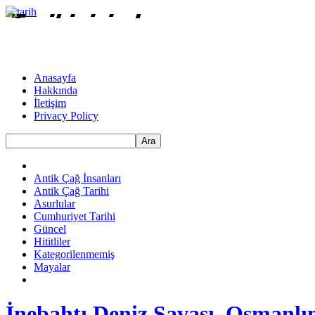
Anasayfa
Hakkında
İletişim
Privacy Policy
Ara
Antik Çağ İnsanları
Antik Çağ Tarihi
Asurlular
Cumhuriyet Tarihi
Güncel
Hititliler
Kategorilenmemiş
Mayalar
İnebahtı Deniz Savaşı, Osmanlın