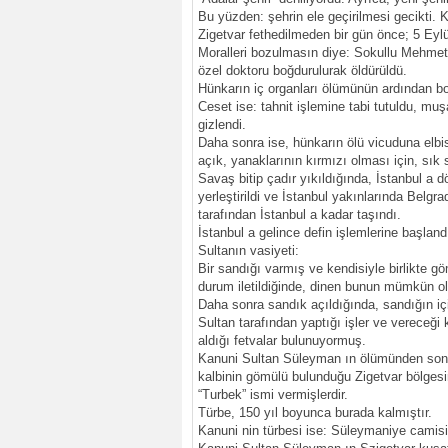
Bu yüzden: şehrin ele geçirilmesi gecikti. K
Zigetvar fethedilmeden bir gün önce; 5 Eylü
Moralleri bozulmasın diye: Sokullu Mehme
özel doktoru boğdurulurak öldürüldü.
Hünkarın iç organları ölümünün ardından bo
Ceset ise: tahnit işlemine tabi tutuldu, muş
gizlendi.
Daha sonra ise, hünkarın ölü vicuduna elbise
açık, yanaklarının kırmızı olması için, sık
Savaş bitip çadır yıkıldığında, İstanbul a 
yerleştirildi ve İstanbul yakınlarında Belg
tarafından İstanbul a kadar taşındı.
İstanbul a gelince defin işlemlerine başlan
Sultanın vasiyeti:
Bir sandığı varmış ve kendisiyle birlikte 
durum iletildiğinde, dinen bunun mümkün ol
Daha sonra sandık açıldığında, sandığın iç
Sultan tarafından yaptığı işler ve vereceği
aldığı fetvalar bulunuyormuş.
Kanuni Sultan Süleyman ın ölümünden sonra: 
kalbinin gömülü bulunduğu Zigetvar bölgesi
“Turbek” ismi vermişlerdir.
Türbe, 150 yıl boyunca burada kalmıştır.
Kanuni nin türbesi ise: Süleymaniye camisin