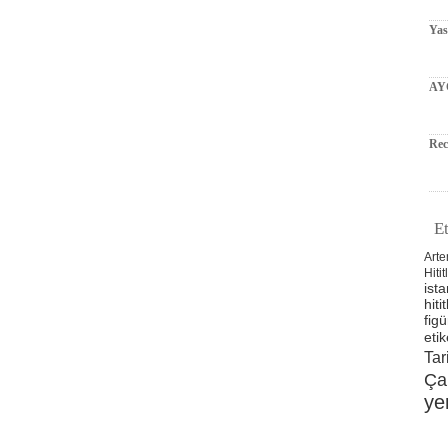
Ya
AY
Rec
Et
Arte
Hitit
ista
hitit
figü
etik
Tar
Ça
ye