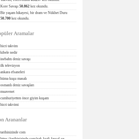
Kore Savaşı
50.862
kez okundu.
Bir yaşam hikayesi, bir dram ve Nükhet Duru
50.700
kez okundu.
opüler Aramalar
hicri takvim
kibele nedir
inebahtı deniz savaşı
ilk televizyon
ankara efsaneleri
hüma kuşu masalı
osmanlı deniz savaşları
muavenet
cumhuriyetten önce giyim kuşam
hicri takvimi
on Arananlar
tarihinizinde com
https://tarihinizinde com/irak-krali-faysal-ve-