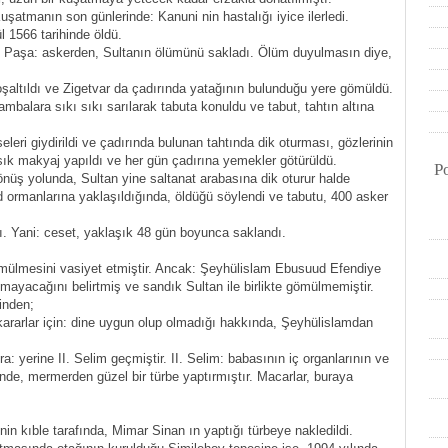
uşatmanın son günlerinde: Kanuni nin hastalığı iyice ilerledi.
l 1566 tarihinde öldü.
t Paşa: askerden, Sultanın ölümünü sakladı. Ölüm duyulmasın diye,
şaltıldı ve Zigetvar da çadırında yatağının bulunduğu yere gömüldü.
ambalara sıkı sıkı sarılarak tabuta konuldu ve tabut, tahtın altına
leri giydirildi ve çadırında bulunan tahtında dik oturması, gözlerinin
 sık makyaj yapıldı ve her gün çadırına yemekler götürüldü.
P
dönüş yolunda, Sultan yine saltanat arabasına dik oturur halde
rad ormanlarına yaklaşıldığında, öldüğü söylendi ve tabutu, 400 asker
dı. Yani: ceset, yaklaşık 48 gün boyunca saklandı.
gömülmesini vasiyet etmiştir. Ancak: Şeyhülislam Ebusuud Efendiye
mayacağını belirtmiş ve sandık Sultan ile birlikte gömülmemiştir.
inden;
 kararlar için: dine uygun olup olmadığı hakkında, Şeyhülislamdan
yerine II. Selim geçmiştir. II. Selim: babasının iç organlarının ve
nde, mermerden güzel bir türbe yaptırmıştır. Macarlar, buraya
in kıble tarafında, Mimar Sinan ın yaptığı türbeye nakledildi.