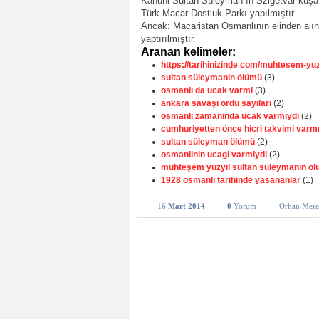
Kanuni Sultan Süleyman ın Szigetvar kuşat
Türk-Macar Dostluk Parkı yapılmıştır.
Ancak: Macaristan Osmanlının elinden alının
yaptırılmıştır.
Aranan kelimeler:
https://tarihinizinde com/muhtesem-yu
sultan süleymanin ölümü
(3)
osmanlı da ucak varmi
(3)
ankara savaşı ordu sayıları
(2)
osmanli zamaninda ucak varmiydi
(2)
cumhuriyetten önce hicri takvimi varm
sultan süleyman ölümü
(2)
osmanlinin ucagi varmiydi
(2)
muhteşem yüzyıl sultan suleymanin o
1928 osmanlı tarihinde yasananlar
(1)
16
Mart 2014
0
Yorum
Orhan Mera