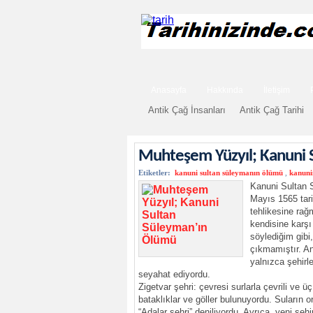
Anasayfa
Hakkında
İletişim
Antik Çağ İnsanları
Antik Çağ Tarihi
Muhteşem Yüzyıl; Kanuni 
Etiketler:
kanuni sultan süleymanın ölümü
,
kanuni
Kanuni Sultan 
Mayıs 1565 tari
tehlikesine rağ
kendisine karşı
söylediğim gibi
çıkmamıştır. An
yalnızca şehirl
seyahat ediyordu.
Zigetvar şehri: çevresi surlarla çevrili ve 
bataklıklar ve göller bulunuyordu. Suların 
“Adalar şehri” deniliyordu. Ayrıca, yeni şe