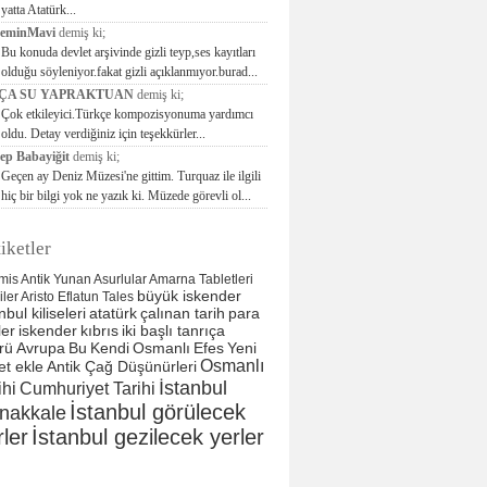
yatta Atatürk...
seminMavi
demiş ki;
Bu konuda devlet arşivinde gizli teyp,ses kayıtları
olduğu söyleniyor.fakat gizli açıklanmıyor.burad...
ÇA SU YAPRAKTUAN
demiş ki;
Çok etkileyici.Türkçe kompozisyonuma yardımcı
oldu. Detay verdiğiniz için teşekkürler...
ep Babayiğit
demiş ki;
Geçen ay Deniz Müzesi'ne gittim. Turquaz ile ilgili
hiç bir bilgi yok ne yazık ki. Müzede görevli ol...
iketler
mis
Antik Yunan
Asurlular
Amarna Tabletleri
büyük iskender
liler
Aristo
Eflatun
Tales
nbul kiliseleri
atatürk
çalınan tarih
para
ler
iskender
kıbrıs
iki başlı tanrıça
rü
Avrupa
Bu
Kendi
Osmanlı
Efes
Yeni
Osmanlı
et ekle
Antik Çağ Düşünürleri
İstanbul
ihi
Cumhuriyet Tarihi
İstanbul görülecek
nakkale
rler
İstanbul gezilecek yerler