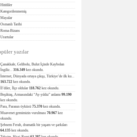
Hititliler
Kategorilenmemiş
Mayalar
Osmanlı Tarihi
Roma-Bizans
Urartular
opüler yazılar
Çanakkale, Gelibolu, Bulut İçinde Kaybolan
İngiliz...
316.349
kez okundu.
İnternet, Dünyada ortaya çıkışı, Türkiye’de ilk ku...
163.722
kez okundu.
İl’diler, İlçe oldular
118.762
kez okundu.
Beşiktaş, Armasındaki “Ay-yıldız” anlamı
99.190
kez okundu.
Para, Paranın öyküsü
75.370
kez okundu.
Muavenet gemimizin vurulması
70.967
kez
okundu.
Şebnem Ferah, dramatik bir yaşam ve şarkıları
64.135
kez okundu.
Takvim, Hicri-Rumi
63.297
kez okundu.