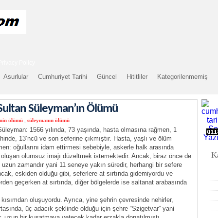
Privacy Policy
Asurlular
Cumhuriyet Tarihi
Güncel
Hititliler
Kategorilenmemiş
Sultan Süleyman’ın Ölümü
nin ölümü
,
süleymanın ölümü
Süleyman: 1566 yılında, 73 yaşında, hasta olmasına rağmen, 1
hinde, 13’ncü ve son seferine çıkmıştır. Hasta, yaşlı ve ölüm
men: oğullarını idam ettirmesi sebebiyle, askerle halk arasında
K
 oluşan olumsuz imajı düzeltmek istemektedir. Ancak, biraz önce de
, uzun zamandır yani 11 seneye yakın süredir, herhangi bir sefere
cak, eskiden olduğu gibi, seferlere at sırtında gidemiyordu ve
erden geçerken at sırtında, diğer bölgelerde ise saltanat arabasında
üç kısımdan oluşuyordu. Ayrıca, yine şehrin çevresinde nehirler,
ortasında, üç adacık şeklinde olduğu için şehre “Szigetvar” yani
hir, uzun bir kuşatmaya yetecek kadar erzakla donatılmıştı.