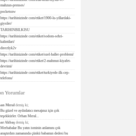
mahzun-prenses/
pocketsnw
https://tarihinizinde com/etiket/1900-lu-yillardaki-
giysiler/
TARIHINBILKISU
https://tarihinizinde com/etiket/sodom-sehri-
kalintilari/
directlyk2v
https://tarihinizinde com/etiket/ozel-haller-problemi/
https://tarihinizinde com/etiket/2-mahmut-kiyafet-
devrimi/
https://tarihinizinde com/etiket/turkiyede-ilk-cep-
telefonu/
on Yorumlar
an Meral
demiş ki;
Bu güzel ve aydınlatıcı mesajınız için çok
teşekkürler. Orhan Meral...
ar Akbaş
demiş ki;
Merhabalar Bu yatın isminin anlamını çok
araştırdım zamanında çünkü babamın dedesi bu