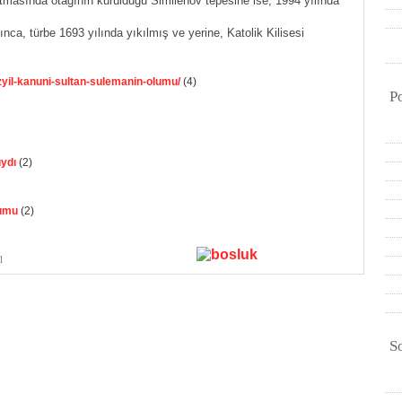
masında otağının kurulduğu Similehov tepesine ise, 1994 yılında
ca, türbe 1693 yılında yıkılmış ve yerine, Katolik Kilisesi
zyil-kanuni-sultan-sulemanin-olumu/
(4)
P
ıydı
(2)
lumu
(2)
l
S